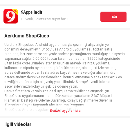
9Apps İndir
İndir
Güvenli, ücretsiz ve süper hızlı!
Açıklama ShopClues
Ücretsiz Shopclues Android uygulamasıyla çevrimiçi alışverişin yeni
dönemini deneyimleyin.ShopClues Android uygulaması, toptan satış
oranında, her zaman ve her yerde sadece parmağınızın musluğuyla alışveriş
yapmanızı sağlar.5,00.000 tüccar tarafından satılan 12500 kategorisinde
5'ten fazla crore üründen istenen ürünleri arayabilirsiniz.Uygulama,
kullanıcının sipariş ayrıntılarını görüntülemesine, siparişleri izlemesine,
adres defterinde birden fazla adres kaydetmesine ve diğer alıcıların ürün
derecelendirmelerini ve incelemelerini kontrol etmesine olanak tanır.Artık en
sevdiğiniz ürünler için alışveriş yapabilirsiniz & amp;Güvenli ödeme
seçeneklerimizle kolay bir şekilde ödeme yapın.
Harika fırsatlara ve yalnızca özel uygulama tekliflerine erişmek için
ShopClues uygulamasını indirin.Dükkandan yararlanın 24x7 Müşteri
Hizmetleri Desteği ve Ödeme Güvenliği, Kolay Değiştirme ve Güvenilir
Tüccarlara Dayalı Kapsamlı Alıcı Koruma Programı.
ShopClues Android uygulamasıyla yapabilirsiniz:
Benzer uygulamalar
• Sıcak Fırsatlar & amp;Teklifler: Günlük fırsatlara, şenlikli indirimlere ve
sadece özel uygulama tekliflerine erişin.daha sonra görüntülemek veya satın
almak için liste.
İlgili videolar
• Derecelendirmeler & amp;İncelemeler: "İncelemeler ve Derecelendirmeler"