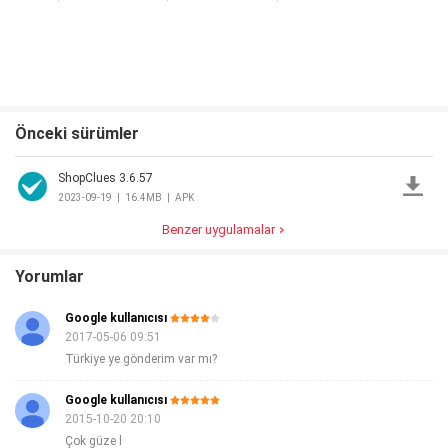
Ramadan
Önceki sürümler
ShopClues 3.6.57
2023-09-19
|
16.4MB
|
APK
Benzer uygulamalar
Yorumlar
Google kullanıcısı
2017-05-06 09:51
Türkiye ye gönderim var mı?
Google kullanıcısı
2015-10-20 20:10
Çok güze l