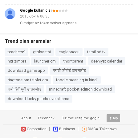
Google kullanıcısı
2015-06-16 06:30
Cimriper az token veriyor appnana
Trend olan aramalar
teachers9
gtplsaathi
eagleonecu
tamil hd tv
nitr zimbra
launcher cm
thor torrent
deeniyat calendar
download game app
मराठी कीबोर्ड डाउनलोड
ringtone om telolet om
foodie meaning in hindi
फ्री हिंदी मूवी डाउनलोड
minecraft pocket edition download
download lucky patcher versi lama
About
Feedback
Bizimle i̇letişime geçin
Top
Corporation
Business
DMCA Takedown