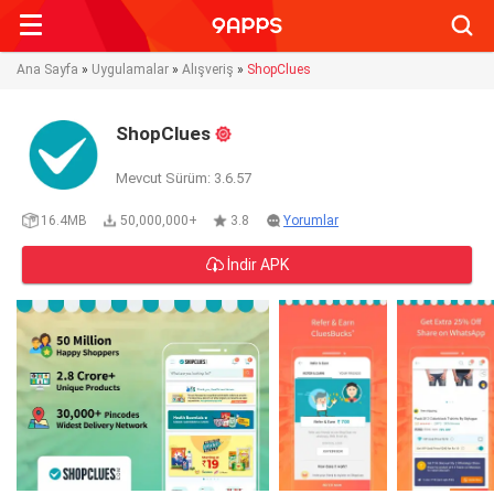
Searc
Ana Sayfa
»
Uygulamalar
»
Alışveriş
»
ShopClues
ShopClues
Mevcut Sürüm: 3.6.57
16.4MB
50,000,000+
3.8
Yorumlar
İndir APK