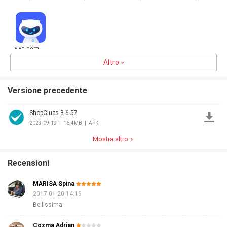
Mobiles,
vivo.com
Altro
4.4
16.4MB
Versione precedente
ShopClues 3.6.57
2023-09-19
|
16.4MB
|
APK
Mostra altro
Recensioni
MARISA Spina
2017-01-20 14:16
Bellissima
Cozma Adrian