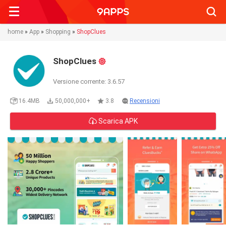
Searc
home
»
App
»
Shopping
»
ShopClues
ShopClues
Versione corrente: 3.6.57
16.4MB
50,000,000+
3.8
Recensioni
Scarica APK