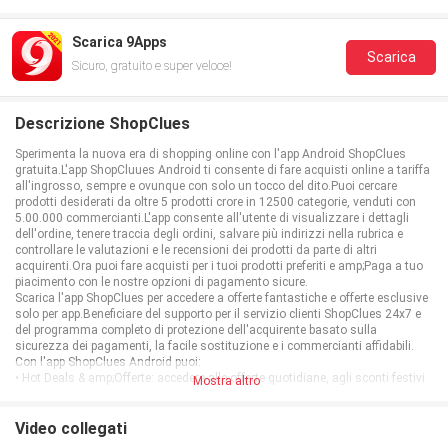
Scarica 9Apps
Scarica
Sicuro, gratuito e super veloce!
Descrizione ShopClues
Sperimenta la nuova era di shopping online con l'app Android ShopClues
gratuita.L'app ShopCluues Android ti consente di fare acquisti online a tariffa
all'ingrosso, sempre e ovunque con solo un tocco del dito.Puoi cercare
prodotti desiderati da oltre 5 prodotti crore in 12500 categorie, venduti con
5.00.000 commercianti.L'app consente all'utente di visualizzare i dettagli
dell'ordine, tenere traccia degli ordini, salvare più indirizzi nella rubrica e
controllare le valutazioni e le recensioni dei prodotti da parte di altri
acquirenti.Ora puoi fare acquisti per i tuoi prodotti preferiti e amp;Paga a tuo
piacimento con le nostre opzioni di pagamento sicure.
Scarica l'app ShopClues per accedere a offerte fantastiche e offerte esclusive
solo per app.Beneficiare del supporto per il servizio clienti ShopClues 24x7 e
del programma completo di protezione dell'acquirente basato sulla
sicurezza dei pagamenti, la facile sostituzione e i commercianti affidabili.
Con l'app ShopClues Android puoi:
• Hot Deals & amp;Offerte: accedere alle offerte quotidiane, agli sconti festivi
Mostra altro
e alle offerte esclusive per solo app.
• Ricerca semplificata: sfoglia o cerca i tuoi prodotti preferiti per categorie e
marchi.
Video collegati
• Preferiti: aggiungi prodotti a vostro & quot; favoriti & quot;Elenco per