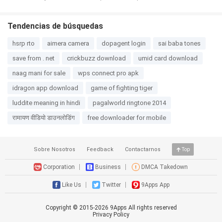
Tendencias de búsquedas
hsrp rto
aimera camera
dopagent login
sai baba tones
save from . net
crickbuzz download
umid card download
naag mani for sale
wps connect pro apk
idragon app download
game of fighting tiger
luddite meaning in hindi
pagalworld ringtone 2014
रामायण वीडियो डाउनलोडिंग
free downloader for mobile
Sobre Nosotros
Feedback
Contactarnos
Top
Corporation
Business
DMCA Takedown
Like Us
Twitter
9Apps App
Copyright © 2015-
2026
9Apps All rights reserved
Privacy Policy