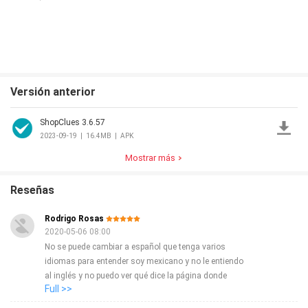
Ramadan
Versión anterior
ShopClues 3.6.57
2023-09-19
|
16.4MB
|
APK
Mostrar más
Reseñas
Rodrigo Rosas
2020-05-06 08:00
No se puede cambiar a español que tenga varios
idiomas para entender soy mexicano y no le entiendo
al inglés y no puedo ver qué dice la página donde
Full >>
meterme y eso