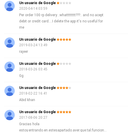
Un usuario de Google
2020-04-14 03:59
Per order 100 rp delivery...whatttttttt???.. and no acept
debit or credit card....I delete the app it's no useful for
me
Un usuario de Google
2019-03-24 13:49
rajeer
Un usuario de Google
2018-03-26 03:45
Gg
Un usuario de Google
2018-02-22 16:41
Abid khan
Un usuario de Google
2017-08-06 20:27
Gracias hola
estoy.entrando.en.estesapartado.aver.que.tal.funciona.soy.nueva.y.mes.an.ablado.de.los.AResultado.muy.vien.con.el.servicios.asi.pienzos.aser.usos.del.servicios.ya.que.cuando.asep.un.pedido.son.muy.eficas.y.conpetentes.gracias.y.un.saludos.y.sigan.asi.aqui.una.clientas.nuevas.Josefina.collado.abreu.