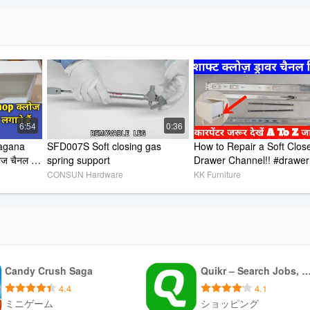
モニター、プリンター＆amp;スキャナー、ゲームコンソール、ボックス
ジデバイス、バックパック、パワーバンク、ソフトウェア、オーディオ＆
ホームエンターテイメント、カメラ、ホーム＆amp;キッチンアプライア
用品、ダイニング、ハードウェア＆amp;衛生用品
6:54
0:36
、冬服、スポーツウェア、キッズアパレル、ハンドバッグ、履物
agana 
SFD007S Soft closing gas 
How to Repair a Soft Close
ニックジュエリー、カジュアル、スポーツ＆amp;男性のための高級時計、女
ोज चैनल 
spring support
Drawer Channel!! #drawer
CONSUN Hardware
KK Furniture
、オーディオビデオ、ユーティリティ＆amp;ツール、ヘルメット、ライ
ス機器、チームスポーツ - バスケットボール、クリケット、サッカー、
、グルーミングアプライアンス、ヘアケア、オーラルケア、バリューコンボ
グルーミング、ベイビーヘルス＆amp;安全、おもちゃ＆amp;スクールギア、
Candy Crush Saga
Quikr – Search Jobs, Mob
4.4
4.1
＆AMP;サプリメント、体重管理、糖尿病ケア、ヘルスケアデバイス
ミニゲーム
ショッピング