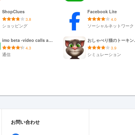
ィクションの本、eラーニング、学用品、アート＆amp;クラフト用品
ダウンロード APK
ダウンロード XAPK
ShopClues
Facebook Lite
p;トロリーバッグ、トラベルアクセサリー
柔らかいおもちゃ、装飾植物
3.8
4.0
ショッピング
ソーシャルネットワーク
amp;荷物
ps@shopclues.comにメールしてください。今すぐアプリをダウン
ダウンロード APK
ダウンロード APK
imo beta -video calls and chat
おしゃべ
4.3
3.9
通信
シミュレーション
ダウンロード APK
ダウンロード APK
お問い合わせ