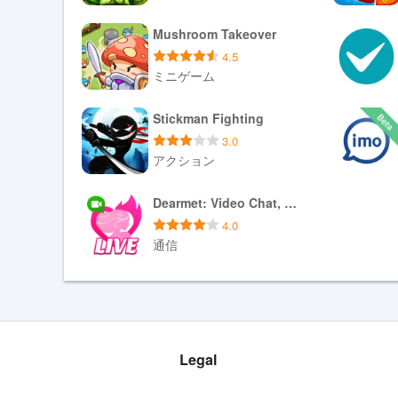
•books＆amp;文房具：フィクション＆amp;ノンフ
ダウンロード APK
Mushroom Takeover
•旅行＆amp;荷物：バックパック、スーツケース＆am
•ギフト＆amp;花：パーソナライズされた贈り物、花、
4.5
ミニゲーム
•他のすべて：パーティー用品、楽器、ペット用品、旅行＆
連絡を取り続ける：クエリ、アイデア、提案については、ap
ダウンロード APK
Stickman Fighting
ードして、shopclues.comの体験を開始してください
3.0
アクション
ダウンロード APK
Dearmet: Video Chat, Live Talk
4.0
通信
ダウンロード APK
Legal