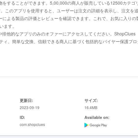
ることができます。5,00,000の商人が販売している12500カテゴ
す。このアプリを使用すると、ユーザーは注文の詳細を表示し、注文を
ーによる製品の評価とレビューを確認できます。これで、お気に入りの
払います。
や排他的なアプリのみのオファーにアクセスしてください。ShopClues
リティ、簡単な交換、信頼できる商人に基づく包括的なバイヤー保護プロ
いの割引、排他的なアプリのみのオファーにアクセスしてください。
お気に入りの製品を閲覧または検索します。
たは購入するリスト。
借りて、正しい購入決定を下す製品と売り手について。
レジット/デビットカード、EMI、ネットバンキング
更新日:
サイズ:
2023-09-19
16.4MB
初に知ることができます。クーポンは利用可能です。
ID:
Available on:
s、アドレス帳。
com.shopclues
ト：Android Phone、iPhone、機能携帯電話、箱のない携帯電