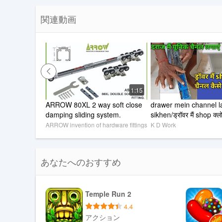
•コンピューター：ラップトップ、デスクトップ＆amp;
関連動画
されていないラップトップ＆amp;アクセサリー
•モバイル＆amp;ラップトップアクセサリ：ストレー
amp;ヘッドフォン
•エレクトロニクス：テレビ、ACS、冷蔵庫、洗濯機、
ス
•home＆amp;キッチン：装飾、家具、家具、キッチン
1:15
•ファッション：ウエスタンウェア、エスニックウェア
ARROW 80XL 2 way soft close 
drawer mein channel l
•ジュエリー＆amp;時計：ファッション＆amp;エス
damping sliding system.
sikhen/ड्रॉवर मैं shop क्ल
＆amp;子供
कैसे लगाएं/#kdwork
ARROW invention of hardware fittings
K D Work
•自動車：自転車＆amp;スクーター、カーアクセサリー
ィングギア、安全キット
•スポーツ＆amp;屋外：ジムアクセサリー、フィットネ
あなたへのおすすめ
ーボール＆amp;屋外アクセサリー
•ビューティー＆amp;香水：バス＆amp;ボディケア
•おもちゃ＆amp;babycare：おむつ、バス＆amp;
Temple Run 2
ビートラベルギア、保育園装備
4.4
•健康＆amp;栄養：タンパク質サプリメント、ビタミン
アクション