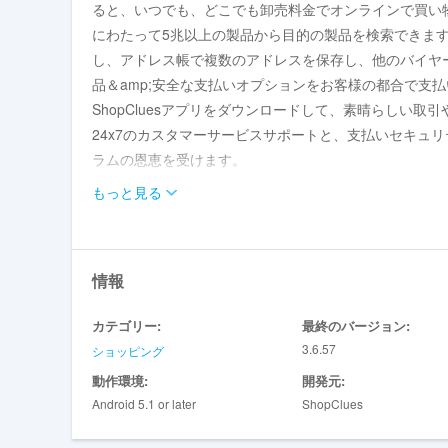
ると、いつでも、どこでも卸売料金でオンラインで買い物をす
にわたって5兆以上の製品から目的の製品を検索できま
し、アドレス帳で複数のアドレスを保存し、他のバイヤ
品＆amp;安全な支払いオプションをお客様の都合で支
ShopCluesアプリをダウンロードして、素晴らしい取引
24x7のカスタマーサービスサポートと、支払いセキュ
ラムの恩恵を受けます。
shopclues androidアプリを使用できます。
もっと見る
•hot deals＆amp;オファー：日常の取引、お祝
•Search Simplified：カテゴリとブランドごとに
•お気に入り：「お気に入り」に製品を追加後で表示ま
情報
•評価＆amp;レビュー：「レビューと評価」の助けを
•セキュア支払い：複数の支払いオプション - 納税、ク
カテゴリー:
最終のバージョン:
•共有は簡単です：好きな製品を友人とamp;家族。
3.6.57
ショッピング
•インスタント通知：最良の取引、オファー＆ampを最
動作環境:
開発元:
•私のアカウント：注文の詳細、追跡注文、CluesBuck
Android 5.1 or later
ShopClues
オンラインストアで次のカテゴリを探索してください。タブレッ
話、タブレット