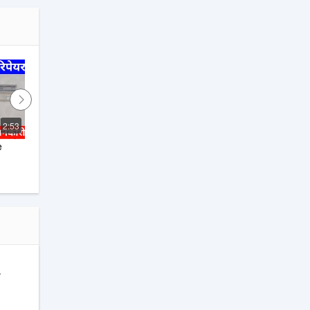
化
ン
2:53
0:46
 
concealed drawer slides
性
Aosite Hardware
デ
バレ
ベ
iles,