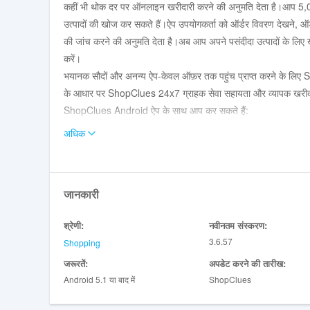
कहीं भी थोक दर पर ऑनलाइन खरीदारी करने की अनुमति देता है।आप 5,00,000 
उत्पादों की खोज कर सकते हैं।ऐप उपयोगकर्ता को ऑर्डर विवरण देखने, ऑर्डर 
की जांच करने की अनुमति देता है।अब आप अपने पसंदीदा उत्पादों के लिए ख
करें।
भयानक सौदों और अनन्य ऐप-केवल ऑफ़र तक पहुंच प्राप्त करने के लिए S
के आधार पर ShopClues 24x7 ग्राहक सेवा सहायता और व्यापक खरीदार 
ShopClues Android ऐप के साथ आप कर सकते हैं:
• हॉट डील & amp;ऑफ़र: रोजमर्रा के सौदों, उत्सव की छूट और अनन्य ऐप-
अधिक
• रेटिंग & amp;समीक्षा: & quot; समीक्षा और रेटिंग & quot की मदद से 
• सुरक्षित भुगतान: एकाधिक भुगतान विकल्प - कैश ऑन डिलीवरी, क्रेडिट/ड
• साझा करना आसान है: अपने दोस्तों के साथ पसंद करने वाले उत्पादों क
जानकारी
• तत्काल सूचनाएं: सबसे अच्छे सौदों को जानने के लिए सबसे पहले बनें,
• मेरा खाता: ऑर्डर विवरण देखें, ट्रैक ऑर्डर, क्लूज़बक्स, एड्रेस बुक।
श्रेणी:
नवीनतम संस्करण:
हमारे ऑनलाइन स्टोर पर निम्नलिखित श्रेणियों का अन्वेषण करें:
3.6.57
Shopping
• मोबाइल & amp;टैबलेट: एंड्रॉइड फोन, आईफ़ोन, फीचर फोन, अनबॉक्स
जरूरतें:
अपडेट करने की तारीख:
• कंप्यूटर: लैपटॉप, डेस्कटॉप और amp;मॉनिटर, प्रिंटर & amp;स्कै
Android 5.1 या बाद में
ShopClues
• मोबाइल्स & amp;लैपटॉप एक्सेसरीज: स्टोरेज डिवाइस, बैकपैक, पावर 
• इलेक्ट्रॉनिक्स: टीवी, एसी, रेफ्रिजरेटर, वाशिंग मशीन, होम एंटरटेनमे