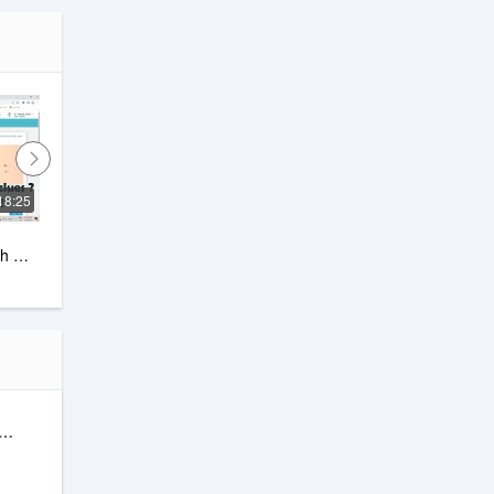
18:25
1:53
shopclues bazaar app mai 
h 
address add kaise kare!!
DS technical
ुभव
ine Music Mp3 Player- Muso