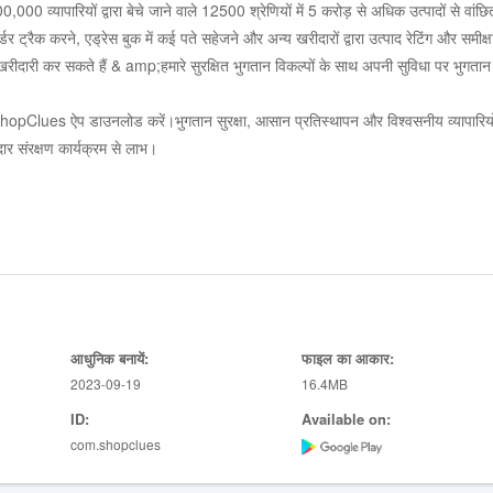
व्यापारियों द्वारा बेचे जाने वाले 12500 श्रेणियों में 5 करोड़ से अधिक उत्पादों से वांछि
ट्रैक करने, एड्रेस बुक में कई पते सहेजने और अन्य खरीदारों द्वारा उत्पाद रेटिंग और समीक्ष
रीदारी कर सकते हैं & amp;हमारे सुरक्षित भुगतान विकल्पों के साथ अपनी सुविधा पर भुगतान
hopClues ऐप डाउनलोड करें।भुगतान सुरक्षा, आसान प्रतिस्थापन और विश्वसनीय व्यापारियो
संरक्षण कार्यक्रम से लाभ।
केवल ऑफ़र तक पहुंच प्राप्त करें।बाद में इसे देखने या खरीदने के लिए सूची।
एक सही खरीद निर्णय लें;उत्पाद और विक्रेताओं पर।
ेबिट कार्ड, ईएमआई, नेट बैंकिंग
ो साझा करें & amp;परिवार।
 प्रस्ताव & amp;कूपन उपलब्ध।
आधुनिक बनायें:
फाइल का आकार:
2023-09-19
16.4MB
 किए गए मोबाइल, टैबलेट
ID:
Available on:
नर, गेमिंग कंसोल, अनबॉक्स किए गए लैपटॉप & amp;सहायक उपकरण
com.shopclues
बैंक, सॉफ्टवेयर, ऑडियो & amp;हेडफ़ोन
ंट, कैमरा, होम & amp;रसोई के उपकरण