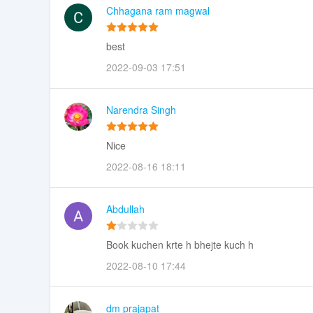
Chhagana ram magwal
best
2022-09-03 17:51
Narendra Singh
Nice
2022-08-16 18:11
Abdullah
Book kuchen krte h bhejte kuch h
2022-08-10 17:44
dm prajapat