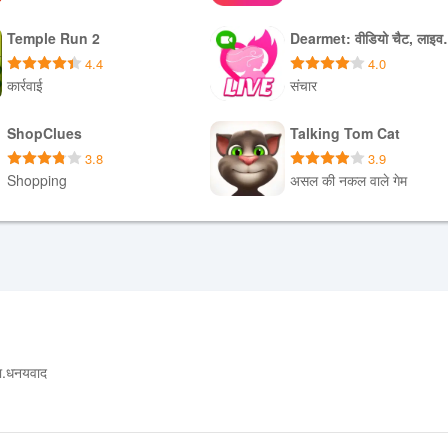
डाउनलोड APK
डाउनलोड APK
Temple Run 2
Dearmet: व
4.4
4.0
कार्रवाई
संचार
डाउनलोड APK
डाउनलोड APK
ShopClues
Talking Tom Cat
3.8
3.9
Shopping
असल की नकल वाले गेम
डाउनलोड APK
डाउनलोड APK
गा.धनयवाद