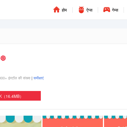
होम
ऐप्स
गेम्स
s
0+ इंस्‍टॉल की संख्या
|
समीक्षाएं
PK（16.4MB）