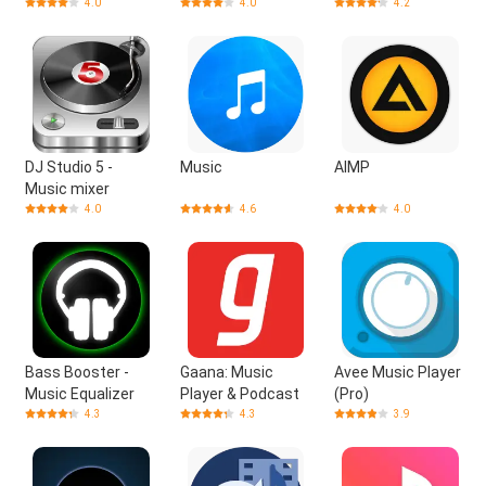
4.0
4.0
4.2
DJ Studio 5 -
Music
AIMP
Music mixer
4.0
4.6
4.0
Bass Booster -
Gaana: Music
Avee Music Player
Music Equalizer
Player & Podcast
(Pro)
4.3
4.3
3.9