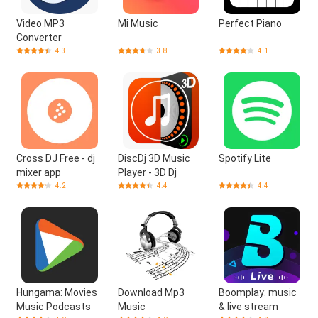
Video MP3
Mi Music
Perfect Piano
Converter
4.3
3.8
4.1
Cross DJ Free - dj
DiscDj 3D Music
Spotify Lite
mixer app
Player - 3D Dj
4.2
4.4
4.4
Hungama: Movies
Download Mp3
Boomplay: music
Music Podcasts
Music
& live stream