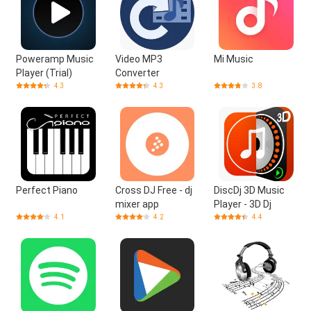
Poweramp Music
Video MP3
Mi Music
Player (Trial)
Converter
4.3
4.3
3.8
Perfect Piano
Cross DJ Free - dj
DiscDj 3D Music
mixer app
Player - 3D Dj
4.1
4.2
4.4