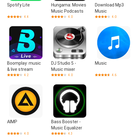
Spotify Lite
Hungama: Movies
Download Mp3
Music Podcasts
Music
4.4
4.0
4.0
Boomplay: music
DJ Studio 5 -
Music
& live stream
Music mixer
4.2
4.0
4.6
AIMP
Bass Booster -
Music Equalizer
4.0
4.3