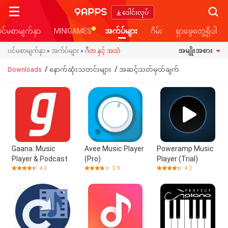
Searc
ဒေါင်းလုပ်
ပင်မစာမျက်နှာ
MINIGAMES
အက်ပ်များ
ဂိမ်း
ရှာဖွေတွေ့ရှိပါ
အမျိုးအစား
ပင်မစာမျက်နှာ
»
အက်ပ်များ
»
ဂီတ နှင့် အသံ
/
/
Downloads
နောက်ဆုံးသတင်းများ
အဆင့်သတ်မှတ်ချက်
Gaana: Music
Avee Music Player
Poweramp Music
Player & Podcast
(Pro)
Player (Trial)
4.3
3.9
4.3