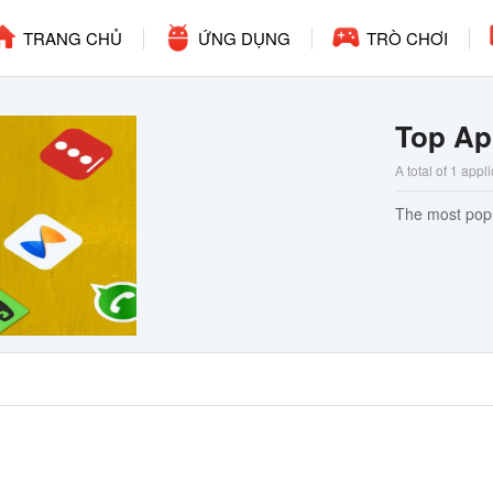
TRANG CHỦ
ỨNG DỤNG
TRÒ CHƠI
Top Ap
A total of 1 appl
The most popu