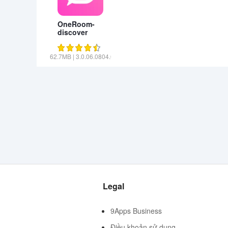
OneRoom-
discover
movies
62.7MB
|
3.0.06.0804.09
Legal
9Apps Business
Điều khoản sử dụng