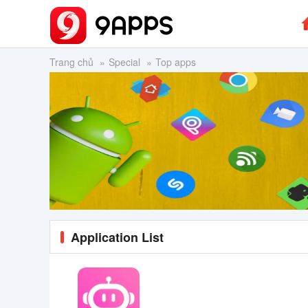
Trang chủ
Special
Top apps
Application List