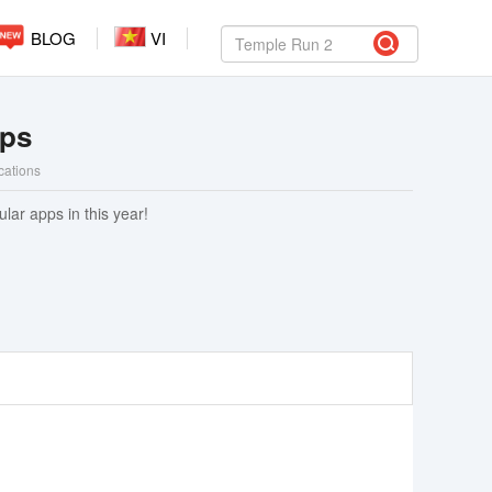
BLOG
VI
ps
ications
lar apps in this year!