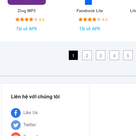
Zing MP3
Facebook Lite
4.0
4.0
Tải về APK
Tải về APK
1
2
3
4
5
Liên hệ với chúng tôi
Like Us
Twitter