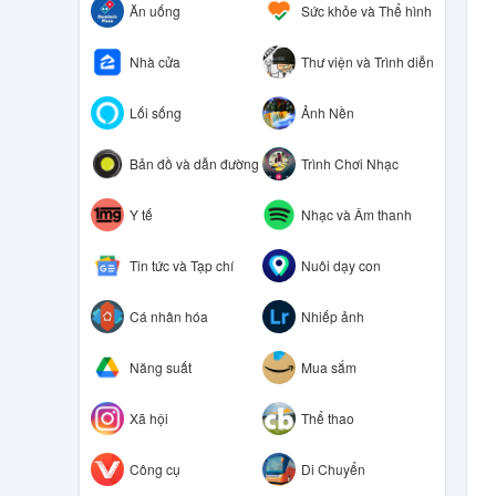
Ăn uống
Sức khỏe và Thể hình
Nhà cửa
Thư viện và Trình diễn
Lối sống
Ảnh Nền
Bản đồ và dẫn đường
Trình Chơi Nhạc
Y tế
Nhạc và Âm thanh
Tin tức và Tạp chí
Nuôi dạy con
Cá nhân hóa
Nhiếp ảnh
Năng suất
Mua sắm
Xã hội
Thể thao
Công cụ
Di Chuyển