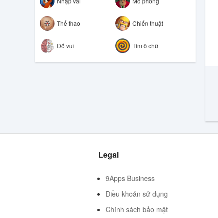
Nhập vai
Mô phỏng
Thể thao
Chiến thuật
Đố vui
Tìm ô chữ
Legal
9Apps Business
Điều khoản sử dụng
Chính sách bảo mật