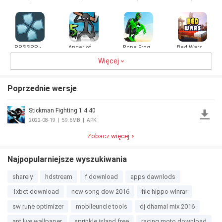
Games 3D
Games
GROUND
PPSSPP -
Anger of
Rope Frog
Bed Wars
PSP
stick 5 :
Ninja Hero
emulator
zombie
Więcej
Car Vegas
4.5
19.7MB
4.5
66.2MB
4.1
721.3MB
4.2
936.7MB
Poprzednie wersje
Stickman Fighting 1.4.40
Omega
Legends
2022-08-19
|
59.6MB
|
APK
4.5
733.4MB
Zobacz więcej
Najpopularniejsze wyszukiwania
shareiy
hdstream
f download
apps dawnlods
1xbet download
new song dow 2016
file hippo winrar
sw rune optimizer
mobileuncle tools
dj dhamal mix 2016
ant live wallpaper
sprinkle island free
racing moto download