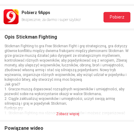
Pobierz 9Apps
Pobierz
Bezpiecznie, za darmo i super szybko!
Opis Stickman Fighting
Stickman Fighting to gra Free Stickman Fight i grę strategiczną, gra dotyczy
głównie konfliktu między dwiema frakcjami między plemionami Stickman. W
grze gracze muszą działać jako dyrygent ze strategicznym myśleniem,
kontrolować różnych wojowników, aby pojedynkować się z wrogiem, Zbieraj
monety, aby ulepszyć wojowników, łuczników, obronę, broń i umiejętności,
zbudować własną armię i stać się silniejszą pojedynkami. Nowy tryb
wyzwania, organizuje różnych wojowników, aby wziąć udział w pojedynku i
kolejności bitwy, aby stworzyć inną moc bojową.
Jak grać?
1. Gracze muszą dopasować rozsądnych wojowników i umiejętności, aby
pozwolić sobie na wykorzystanie okazji w walce Stickmana;
2. Ciągle zaktualizuj wojowników i umiejętności, uczyń swoją armię
silniejszą i graj w pojedynek Stickman;
Funkcje gry:
1. Stickman Fighting ma różnorodne wojowników i możesz zorganizować
Zobacz więcej
różnych wojowników, aby walczyć z pojedynkami Stickman Duels Na polu
bitwy;
2. Stickman Fighting to nowoczesna gra pojedyncza z niekończącym się
Powiązane wideo
trybem i trybem poziomu, umożliwiającym doświadczenie różnych stylów