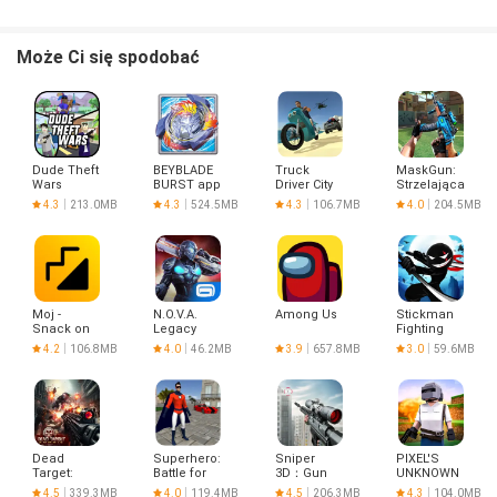
Może Ci się spodobać
Dude Theft
BEYBLADE
Truck
MaskGun:
Wars
BURST app
Driver City
Strzelająca
Shooting
Crush
gra broni
4.3
213.0MB
4.3
524.5MB
4.3
106.7MB
4.0
204.5MB
Games
Moj -
N.O.V.A.
Among Us
Stickman
Snack on
Legacy
Fighting
Indian
4.2
106.8MB
4.0
46.2MB
3.9
657.8MB
3.0
59.6MB
Short
Videos |
Made in
India
Dead
Superhero:
Sniper
PIXEL'S
Target:
Battle for
3D：Gun
UNKNOWN
Zombie
Justice
Shooting
BATTLE
4.5
339.3MB
4.0
119.4MB
4.5
206.3MB
4.3
104.0MB