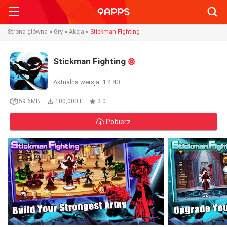
Searc
Strona główna
»
Gry
»
Akcja
»
Stickman Fighting
Stickman Fighting
Aktualna wersja: 1.4.40
59.6MB
100,000+
3.0
Pobierz