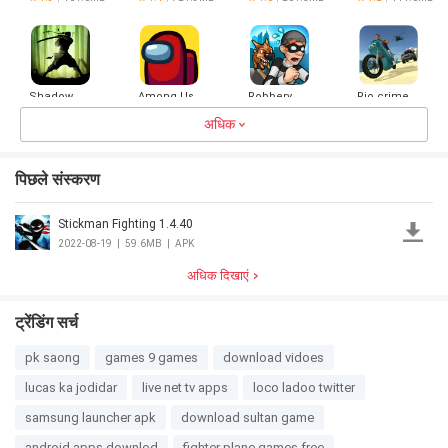
GROUND
Shadow
Among Us
Robbery
Rio crime
Fight 2
Bob
city: mafia
अधिक
gangster
4.6
169.1MB
3.9
657.8MB
4.5
62.3MB
4.3
106.7MB
पिछले संस्करण
Stickman Fighting 1.4.40
PPSSPP -
मिनी मिलिशिया -
PSP
डूडल आर्मी 2
2022-08-19
|
59.6MB
|
APK
emulator
4.5
19.7MB
4.2
57.0MB
अधिक दिखाएं
ट्रेंडिंग सर्च
pk saong
games 9 games
download vidoes
lucas ka jodidar
live net tv apps
loco ladoo twitter
samsung launcher apk
download sultan game
android apps downlod
fighter plane games free