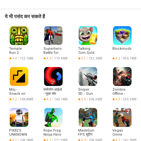
ये भी पसंद कर सकते है
Temple
Superhero:
Talking
Blockmods
Run 2
Battle for
Tom Gold
Justice
Run
4.4
122.1MB
4.0
119.4MB
4.3
133.2MB
4.2
936.7MB
Moj -
वर्म्सजोन.आईओ
Sniper
Zombie
Snack on
- भूखा सांप
3D：Gun
Offline -
Indian
Shooting
Dead
4.2
106.8MB
4.2
160.1MB
4.5
206.3MB
4.5
339.3MB
Short
Games
Target
Videos |
Made in
India
PIXEL'S
Rope Frog
MaskGun:
Vegas
UNKNOWN
Ninja Hero
FPS शूटिंग
Crime
BATTLE
Car Vegas
बंदूक खेल
Simulator 2
4.3
104.0MB
4.1
721.3MB
4.0
204.5MB
4.2
141.0MB