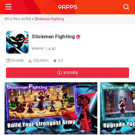
Searc
होम
»
गेम्स
»
कार्रवाई
»
Stickman Fighting
Stickman Fighting
संस्करण: 1.4.40
59.6MB
100,000+
3.0
डाउनलोड