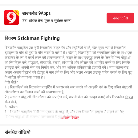
डाउनलोड 9Apps
डाउनलोड
डेटा अधिक तेज, मुफ्त व सुरक्षित करना!
विवरण Stickman Fighting
स्टिकमैन फाइटिंग एक फ्री स्टिकमैन फाइट गेम और स्ट्रेटेजी गेम है, खेल मुख्य रूप से स्टिकमैन
ट्राइब्स के बीच दो गुटों के बीच संघर्ष के बारे में है। खेल में, खिलाड़ियों को रणनीतिक सोच के साथ एक
कंडक्टर के रूप में कार्य करने की आवश्यकता है, शत्रु के साथ द्वंद्वयुद्ध करने के लिए विभिन्न योद्धाओं
को नियंत्रित करें, योद्धाओं, तीरंदाजों, बचावों, हथियारों और कौशल को अपग्रेड करने के लिए सिक्के
इकट्ठा करें, अपनी सेना का निर्माण करें, और एक अधिक शक्तिशाली द्वंद्ववादी बनें। नया चैलेंज मोड,
अलग -अलग योद्धाओं को द्वंद्वयुद्ध में भाग लेने के लिए और अलग -अलग लड़ाकू शक्ति बनाने के लिए युद्ध
के आदेश की व्यवस्था करता है।
कैसे खेलें?
1। खिलाड़ियों को स्टिकमैन फाइटिंग में अवसर को जब्त करने की अनुमति देने के लिए उचित योद्धाओं
और कौशल का मिलान करने की आवश्यकता है;
2। लगातार योद्धाओं और कौशल को अपग्रेड करें, अपनी सेना को मजबूत बनाएं, और स्टिकमैन द्वंद्वयुद्ध
खेल खेलें;
गेम फीचर्स:
1. स्टिकमैन फाइटिंग में विभिन्न प्रकार के योद्धा हैं, और आप स्टिकमैन ड्यूल्स से लड़ने के लिए
विभिन्न योद्धाओं की व्यवस्था कर सकते हैं युद्ध के मैदान में;
अधिक दिखाएं
2. स्टिकमैन फाइटिंग एंडलेस मोड और लेवल मोड के साथ एक आधुनिक द्वंद्वयुद्ध खेल है, जिससे आप
विभिन्न लड़ाकू शैलियों का अनुभव कर सकते हैं और आपको अपना खाली समय बिताने में मदद करते हैं;
3। विभिन्न 3 डी विशेष प्रभाव आपको अपनी आँखें दावत देंगे, और जब आप हर दिन गेम में लॉग इन
संबंधित वीडियो
करते हैं तो आप एक साइन-इन गिफ्ट पैकेज भी प्राप्त कर सकते हैं;