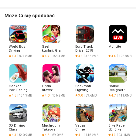
Może Ci się spodobać
World Bus
Szef
Euro Truck
Moj Lite
Driving
kuchni: Gra
Driver 2018
Simulator
Gotowanie
4.3
874.8MB
4.7
158.4MB
4.3
367.2MB
4.0
126.8MB
Hooked
Linda
Stickman
House
Inc: Fishing
Brown:
Fighting
Designer :
Games
Interactive
Fix & Flip
4.5
134.9MB
4.0
136.2MB
3.0
59.6MB
4.7
111.0MB
Story
3D Driving
Mushroom
Vegas
Bike Race
Class
Takeover
Crime
3D: Bike
Simulator
Stunt
4.3
540.9MB
4.5
69.0MB
4.1
146.2MB
4.3
93.1MB