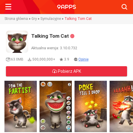
Searc
Strona główna
»
Gry
»
Symulacyjne
»
Talking Tom Cat
Talking Tom Cat
Aktualna wersja: 3.10.0.732
63.0MB
500,000,000+
3.9
Opinie
Pobierz APK