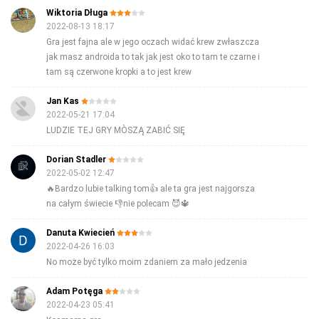
Wiktoria Długa
2022-08-13 18:17
Gra jest fajna ale w jego oczach widać krew zwłaszcza
jak masz androida to tak jak jest oko to tam te czarne i
tam są czerwone kropki a to jest krew
Jan Kas
2022-05-21 17:04
LUDZIE TEJ GRY MÒSZĄ ZABIĆ SIĘ
Dorian Stadler
2022-05-02 12:47
🔥Bardzo lubie talking tom👍 ale ta gra jest najgorsza
na całym świecie 👎nie polecam 😈🔱
Danuta Kwiecień
2022-04-26 16:03
No może być tylko moim zdaniem za mało jedzenia
Adam Potęga
2022-04-23 05:41