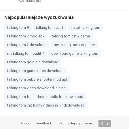
Kosmarna gra
Najpopularniejsze wyszukiwania
talking tom 9
talking tom cat 3
install talking tom
talking tom 2 mod apk
talking tom cat 2 game
talking tom 2 download
my talking tom cat game
my talking tom outfit 7
download game talking tom
talking tom gold run download
talking tom games free download
talking tom bubble shooter mod apk
talking tom video download in hindi
talking tom for android mobile free download
talking tom cat funny videos in hindi download
About
Feedback
Skontaktuj się z nami
Top