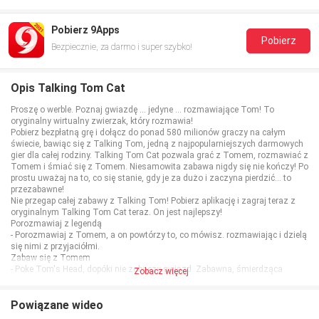
Pobierz 9Apps
Pobierz
Bezpiecznie, za darmo i super szybko!
Opis Talking Tom Cat
Proszę o werble. Poznaj gwiazdę ... jedyne ... rozmawiające Tom! To
oryginalny wirtualny zwierzak, który rozmawia!
Pobierz bezpłatną grę i dołącz do ponad 580 milionów graczy na całym
świecie, bawiąc się z Talking Tom, jedną z najpopularniejszych darmowych
gier dla całej rodziny. Talking Tom Cat pozwala grać z Tomem, rozmawiać z
Tomem i śmiać się z Tomem. Niesamowita zabawa nigdy się nie kończy! Po
prostu uważaj na to, co się stanie, gdy je za dużo i zaczyna pierdzić… to
przezabawne!
Nie przegap całej zabawy z Talking Tom! Pobierz aplikację i zagraj teraz z
oryginalnym Talking Tom Cat teraz. On jest najlepszy!
Porozmawiaj z legendą
- Porozmawiaj z Tomem, a on powtórzy to, co mówisz. rozmawiając i dzielą
się nimi z przyjaciółmi.
Zabaw się z Tomem
- Poke Tom's Head, dopóki nie zobaczy gwiazd. Zabawna, śmierdząca
Zobacz więcej
sytuacja!
Feed Hungry Tom
- Traktuj swoje urocze wirtualne zwierzak do jego ulubionych potraw!
Powiązane wideo
- Daj mu pikantne chili i patrz, co się stanie.