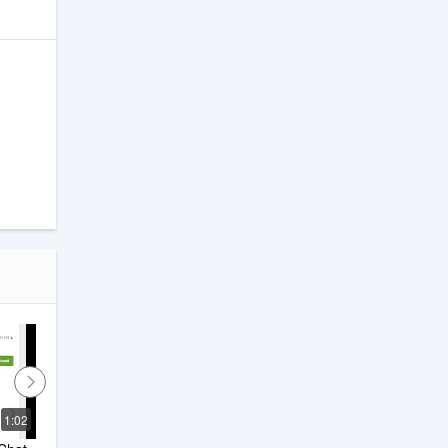
an
1:02
1:12