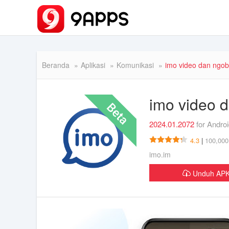
Beranda
Aplikasi
Komunikasi
imo video dan ngob
imo video 
2024.01.2072
for Andro
4.3
|
100,000
imo.im
Unduh AP