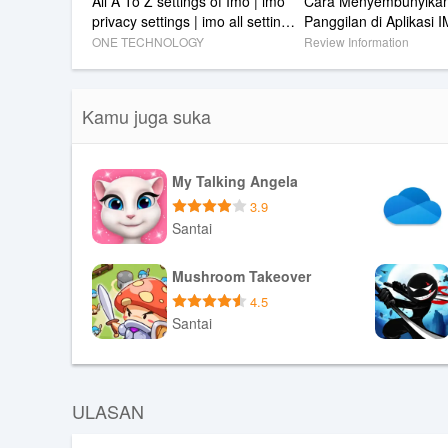
All A To Z settings of Imo | imo 
Cara Menyembunyikan
privacy settings | imo all setting | 
Panggilan di Aplikasi I
imo Secret Settings and Tricks
(Pembaruan Terbaru 
ONE TECHNOLOGY
Review Information
Kamu juga suka
My Talking Angela
3.9
Santai
Unduh APK
Mushroom Takeover
4.5
Santai
Unduh APK
ULASAN