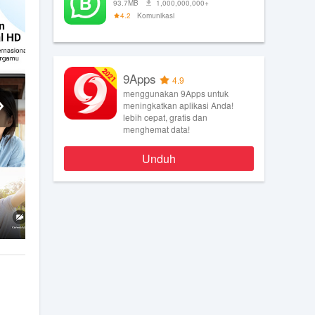
93.7MB
1,000,000,000+
4.2
Komunikasi
9Apps
4.9
menggunakan 9Apps untuk
meningkatkan aplikasi Anda!
lebih cepat, gratis dan
menghemat data!
Unduh