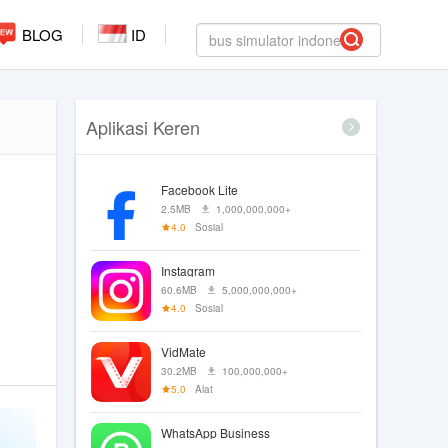
BLOG
ID
Aplikasi Keren
Facebook Lite
2.5MB
1,000,000,000+
4.0
Sosial
Instagram
60.6MB
5,000,000,000+
4.0
Sosial
VidMate
30.2MB
100,000,000+
5.0
Alat
WhatsApp Business