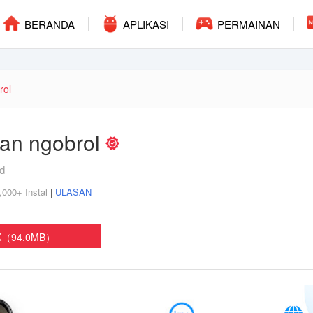
BERANDA
APLIKASI
PERMAINAN
rol
dan ngobrol
id
,000+ Instal
|
ULASAN
K（94.0MB）