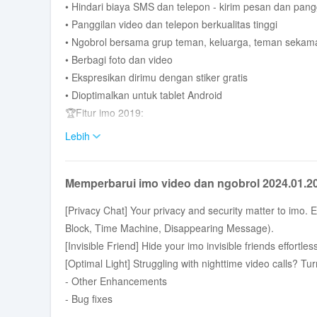
• Hindari biaya SMS dan telepon - kirim pesan dan pangg
• Panggilan video dan telepon berkualitas tinggi
• Ngobrol bersama grup teman, keluarga, teman sekamar
• Berbagi foto dan video
• Ekspresikan dirimu dengan stiker gratis
• Dioptimalkan untuk tablet Android
🏆Fitur imo 2019:
✔️Temukan Teman dengan Cepat:
Lebih
👨‍👩‍👧‍👦Masuk ke aplikasi imo hanya dengan nomor 
daftar kontak Anda untuk terhubung dalam sekejap de
Memperbarui imo video dan ngobrol 2024.01.2
✔️Kustomisasi Profil:
💃Ekspresikan diri Anda dengan profil kustom, pilih di a
[Privacy Chat] Your privacy and security matter to imo. 
✔️Temukan Minat Anda:
Block, Time Machine, Disappearing Message).
😍 Gabung ke ribuan obrolan grup atau Zona imo unt
[Invisible Friend] Hide your imo invisible friends effortl
menemukan beraneka sumber daya terbaru dari imo.
[Optimal Light] Struggling with nighttime video calls? Turn
✔️Berbagai Fitur Lainnya:
- Other Enhancements
🔥imo Lite, Imo Web, Grup Besar imo, Zona imo, imo Stor
- Bug fixes
✔️Kompatibel dengan Semua Jaringan: