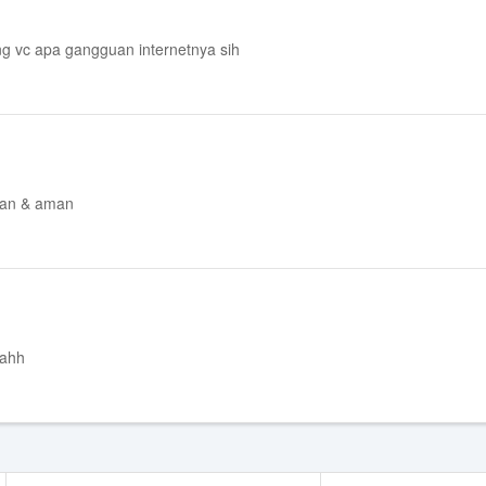
ng vc apa gangguan internetnya sih
aman & aman
 ahh