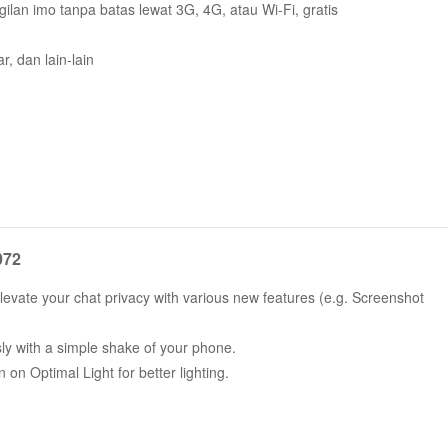
ilan imo tanpa batas lewat 3G, 4G, atau Wi-Fi, gratis
, dan lain-lain
ponsel Anda, tidak perlu mengingat nama pengguna atau PIN. Gunakan
ngan teman-teman & keluarga.
072
ntara ratusan avatar, tema musik, dan latar belakang keren!
Elevate your chat privacy with various new features (e.g. Screenshot
uk menemukan orang-orang dengan minat yang sama. Anda juga dapat
essly with a simple shake of your phone.
 on Optimal Light for better lighting.
y, teman sekitar, dan berbagai fitur baru lainnya segera hadir!