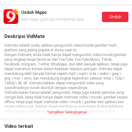
Unduh 9Apps
Unduh
lebih cepat, gratis dan menghemat data!
Deskripsi VidMate
Vidmate adalah suatu aplikasi pengunduh video/musik/gambar multi -
platform yang paling populer di dunia saat ini.
Dengan Vidmate, Anda tidak hanya dapat mengunduh video/musik/gambar
yang lengkap tanpa tanda air dari YouTube, YouTube Music, Tiktok,
Facebook, Instgram, Twitter, WhatApps, dan lebih banyak aplikasi, tetapi juga
dapat menonton konten dalam keadaan terputus jaringan. Vidmate dapat
mendukung lebih banyak format seperti mp3 \ mp4 \ m4a \ webm \ jpeg \
png \ mov \ wmv, dan mendukung tingkat kejernihan sebesar 360p \ 720p \
1080p \ 4k, dll. Vidmate bahkan dapat mengunduh video yang
soundtracknya susah diunduh dengan sepenuhnya.
Vidmate bukan hanya adalah pengunduh, tetapi juga adalah pemutar yang
sangat baik, yang tidak hanya dapat memutar video \ musik\ gambar secara
offline, tetapi juga dapat memutar video \ musik \ gambar dari aplikasi lain
secara online juga, bahkan dapat mendukung pemutaran di latar belakang.
Vidmate juga mendukung login dengan akun dari platform lain untuk
Tampilkan Selengkapnya
memberikan komentar dan like, tidak hanya itu, catatan menonton dapat
disinkronkan di Vidmate juga. Jika kapasitas ponsel Anda tidak cukup untuk
menginstal terlalu banyak aplikasi, Anda boleh saja menonton konten
Video terkait
seluruh platform dalam Vidmate!