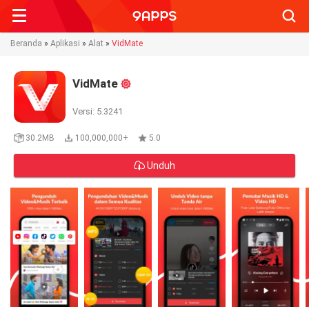
Searc
Beranda
»
Aplikasi
»
Alat
»
VidMate
VidMate
Versi: 5.3241
30.2MB
100,000,000+
5.0
Unduh