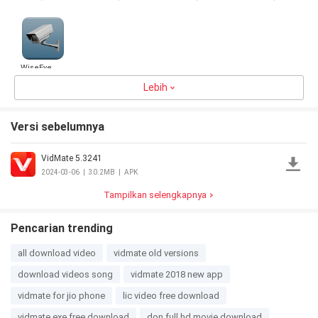
Hotspot
WiseEye
Lebih
5.0
24.7MB
Versi sebelumnya
VidMate 5.3241
2024-03-06
|
30.2MB
|
APK
Tampilkan selengkapnya
Pencarian trending
all download video
vidmate old versions
download videos song
vidmate 2018 new app
vidmate for jio phone
lic video free download
vidmate.exe free download
don full hd movie download