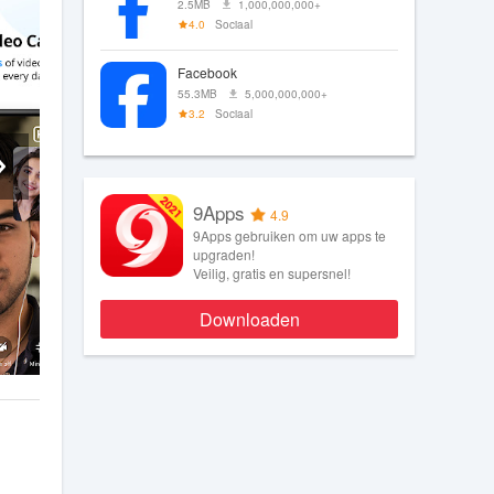
2.5MB
1,000,000,000+
4.0
Sociaal
Facebook
55.3MB
5,000,000,000+
3.2
Sociaal
9Apps
4.9
9Apps gebruiken om uw apps te
upgraden!
Veilig, gratis en supersnel!
Downloaden