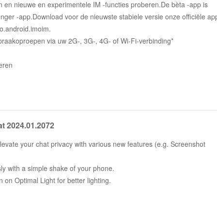
 en nieuwe en experimentele IM -functies proberen.De bèta -app is
enger -app.Download voor de nieuwste stabiele versie onze officiële ap
mo.android.imoim.
praakoproepen via uw 2G-, 3G-, 4G- of Wi-Fi-verbinding*
eren
hat 2024.01.2072
act op met uw provider voor meer informatie.
Elevate your chat privacy with various new features (e.g. Screenshot
essly with a simple shake of your phone.
 on Optimal Light for better lighting.