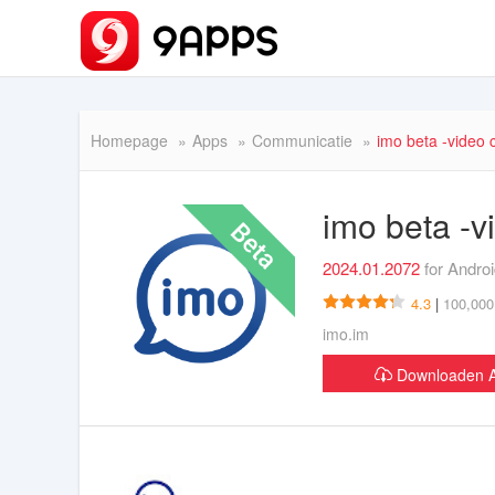
Homepage
Apps
Communicatie
imo beta -video 
imo beta -v
2024.01.2072
for Andro
4.3
|
100,000,
imo.im
Downloaden