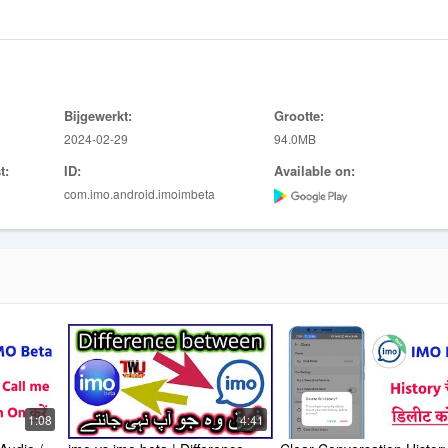
Bijgewerkt:
Grootte:
2024-02-29
94.0MB
t:
ID:
Available on:
com.imo.android.imoimbeta
1:08
4:41