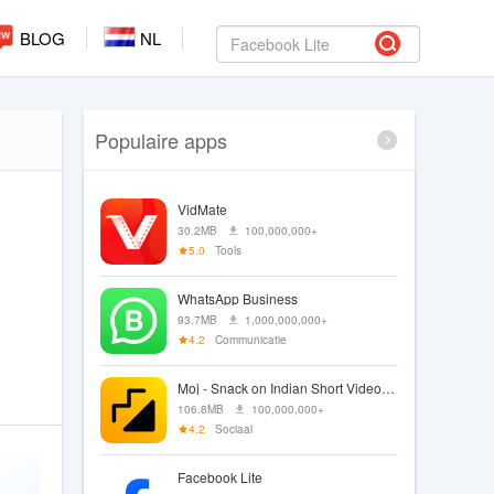
BLOG
NL
Populaire apps
VidMate
30.2MB
100,000,000+
5.0
Tools
WhatsApp Business
93.7MB
1,000,000,000+
4.2
Communicatie
Moj - Snack on Indian Short Videos | Made in India
106.8MB
100,000,000+
4.2
Sociaal
Facebook Lite