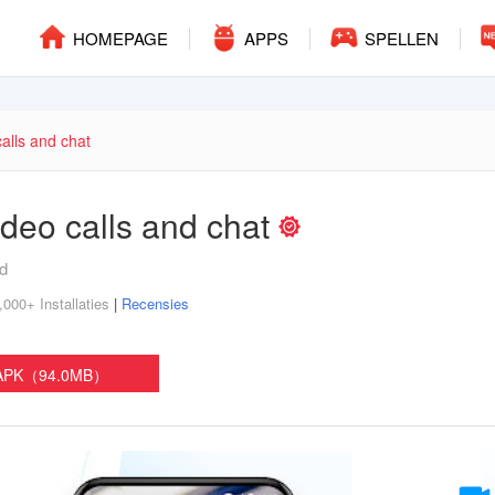
HOMEPAGE
APPS
SPELLEN
calls and chat
ideo calls and chat
id
000+ Installaties
|
Recensies
 APK（94.0MB）