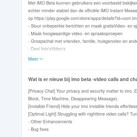
Met IMO Beta kunnen gebruikers een voorbeeld bekijken
echter minder stabiel dan de officiële IMO Instant Mess
op https://play.google.com/store/apps/details?id=com.i
- Stuur onbeperkte berichten en maak gratisVideo- en s
- Maak hoogwaardige video- en spraakoproepen
- Groepschat met vrienden, familie, huisgenoten en and
- Deel foto'sVideo's
- Druk jezelf uit met honderden gratis stickers!
Meer
- gecodeerde chats en oproepen
- geoptimaliseerd voor Android-tablets
Wat is er nieuw bij imo beta -video calls and c
- Vermijd sms en telefoongesprek
*Gegevenskosten kunnen van toepassing zijn.Neem cont
[Privacy Chat] Your privacy and security matter to imo. 
Block, Time Machine, Disappearing Message).
[Invisible Friend] Hide your imo invisible friends effortl
[Optimal Light] Struggling with nighttime video calls? Turn
- Other Enhancements
- Bug fixes