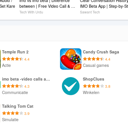
udio / 
imo vs imo beta | Difference 
Clear Conversation History 
 Set Kare
between | Free Video Call & 
IMO Beta App | Step-by-S
Chats/ Hindi/ Urdu
Tech With Urdu
Sawant Tech
Temple Run 2
Candy Crush Saga
4.4
4.4
Actie
Casual games
Downloaden APK
Downloaden APK
imo beta -video calls and chat
ShopClues
4.3
3.8
Communicatie
Winkelen
Downloaden APK
Downloaden APK
Talking Tom Cat
3.9
Simulatie