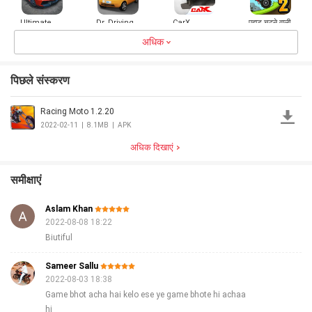
Ultimate
Dr. Driving
CarX
पहाड़ चढ़ने वाली
Car Driving
2
Highway
रेसिंग 2
Simulator
अधिक
Racing
4.0
200.2MB
4.3
25.3MB
4.7
725.8MB
4.5
206.3MB
पिछले संस्करण
Racing Moto 1.2.20
City Racing
बहाव अधिकतम
पहाड़ी चढ़ाई
KIA Rio Car
3D
शहर सिम्युलेटर:
सुपर
Simulator
2022-02-11
|
8.1MB
|
APK
चरम कार शहर
मोटरसाइकिल
4.7
55.8MB
3.0
42.5MB
3.0
28.6MB
3.1
76.0MB
ड्राइव
अधिक दिखाएं
समीक्षाएं
Aslam Khan
2022-08-08 18:22
Biutiful
Sameer Sallu
2022-08-03 18:38
Game bhot acha hai kelo ese ye game bhote hi achaa
hi