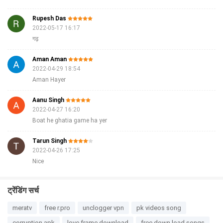
Rupesh Das
2022-05-17 16:17
गढ़
Aman Aman
2022-04-29 18:54
Aman Hayer
Aanu Singh
2022-04-27 16:20
Boat he ghatia game ha yer
Tarun Singh
2022-04-26 17:25
Nice
ट्रेंडिंग सर्च
meratv
free r.pro
unclogger vpn
pk videos song
corruption apk
love frame download
free down load songs