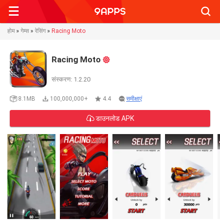
Searc
होम
»
गेम्स
»
रेसिंग
»
Racing Moto
Racing Moto
संस्करण: 1.2.20
8.1MB
100,000,000+
4.4
समीक्षाएं
डाउनलोड APK