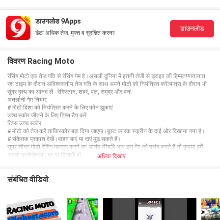
डाउनलोड 9Apps
डाउनलोड
डेटा अधिक तेज, मुफ्त व सुरक्षित करना!
विवरण Racing Moto
रेसिंग मोटो एक तेज गति से रेसिंग गेम है।असली दुनिया में इतनी तेजी से ड्राइव की हिम्मत!यातायात
रश टाइम के दौरान अविश्वसनीय तेज गति के साथ अपने मोटो को नियंत्रित करें!यात्रा के दौरान भी
सुंदर दृश्य का आनंद लें - रेगिस्तान, शहर, पुल, समुद्र और वन!
अंतर्ज्ञानी गेम नियम:
# मोटो दिशा को नियंत्रित करने के लिए फोन झुकाएं
उच्च स्कोर जीतने के लिए टिप्स टैप करें
टिप्स उच्च स्कोर:
# मोटो को तेज करें ताकिस्कोर बढ़ा दिया जाएगा।बूस्ट कारक स्क्रीन के दाईं ओर दिखाया गया है।
# संकेतक प्रकाश देखें।वाहन बाएं या दाएं मुड़ सकते हैं।
सुपर शीघ्र मोटो रेसिंग महसूस करने का आनंद लें!यदि आप इस गेम को पसंद करते हैं तो कृपया हमें
अपनी प्रतिक्रिया, दर या टिप्पणी दें!
अधिक दिखाएं
संबंधित वीडियो