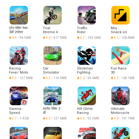
ट्रेन रेसिंग गेम्स
Trial
Traffic
Moj -
3डी 2प्लेयर
Xtreme 4
Rider
Snack on
Bike
Indian
4.4
94.3MB
4.0
417.9MB
4.3
159.5MB
4.2
106.8MB
Racing
Short
Videos |
Made in
India
Racing
Car
Stickman
Fun Race
Fever: Moto
Simulator
Fighting
3D
2022
4.3
137.9MB
4.3
114.9MB
3.0
59.6MB
4.2
128.7MB
Garena
स्ट्रीट रेसिंग 3
Hill Climb
Ultimate
Speed
डी
Racing
Motorcycle
Drifters
Simulator
3.7
1.4GB
4.5
127.6MB
4.5
92.3MB
4.0
147.1MB