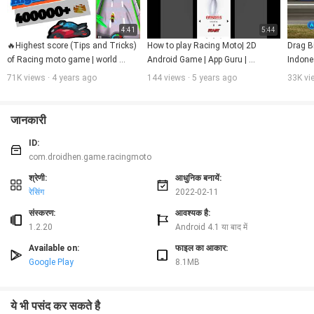
4:41
5:44
🔥Highest score (Tips and Tricks) 
How to play Racing Moto| 2D 
Drag B
of Racing moto game | world 
Android Game | App Guru | 
Indone
record  1,11,000💯 in racing moto 
Complete Tutorial
71K views · 4 years ago
144 views · 5 years ago
33K vi
🚴🚴|
जानकारी
ID:
com.droidhen.game.racingmoto
श्रेणी:
आधुनिक बनायें:
रेसिंग
2022-02-11
संस्करण:
आवश्यक है:
1.2.20
Android 4.1 या बाद में
Available on:
फाइल का आकार:
Google Play
8.1MB
ये भी पसंद कर सकते है