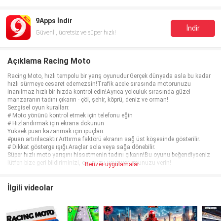
9Apps İndir
İndir
Güvenli, ücretsiz ve süper hızlı!
Açıklama Racing Moto
Racing Moto, hızlı tempolu bir yarış oyunudur.Gerçek dünyada asla bu kadar
hızlı sürmeye cesaret edemezsin!Trafik acele sırasında motorunuzu
inanılmaz hızlı bir hızda kontrol edin!Ayrıca yolculuk sırasında güzel
manzaranın tadını çıkarın - çöl, şehir, köprü, deniz ve orman!
Sezgisel oyun kuralları:
# Moto yönünü kontrol etmek için telefonu eğin
# Hızlandırmak için ekrana dokunun
Yüksek puan kazanmak için ipuçları:
#puan artırılacaktır.Arttırma faktörü ekranın sağ üst köşesinde gösterilir.
# Dikkat gösterge ışığı.Araçlar sola veya sağa dönebilir.
Süper hızlı moto yarışını hissetmenin tadını çıkarın!Bu oyunu beğendiyseniz
lütfen bize geri bildiriminizi, oyunuzu veya yorumunuzu verin!
Benzer uygulamalar
İlgili videolar