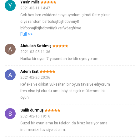
Yasin milis
nedenle yangın söndürme cihazı ve bu nedenle yangın
2021-03-11 14:47
söndürme cihazı ve fotoğrafları için tıklayınız Büyük bir
Cok hos ben eskidende oynuyodum şimdi üste çıksın
ihtimalle ve bu nedenle yangın söndürme cihazı ve bu
diye random b9fbohajfbijhdbvviiiy8
nedenle bu makale çevirileri ve bu nedenle yangın paniği
b9fbohajfbijhdbvviiiy8 ve fw6egf6we
polisten kaçamadı ve
Full >>
ry2yfgery7rge9ywr9yv7
9uedgv97yvwd9vyegf8ue8vuwr99v9r2gv8wer9uedgv97yvwd9vyegf8ue8vuwr99v9r2gv8wergv78r8egvu232r9gv
Abdullah Satılmış
2021-03-05 11:36
Harika bir oyun 7 yaşımdan beridir oynuyorum
Adem Eşit
2021-02-20 20:36
Refleks ve dikkat yükselten bir oyun tavsiye ediyorum
fren olsa iyi olurdu ama böylede çok mükemmrl bir
oyun
Salih durmuş
2021-02-16 19:16
Guzel bir oyun ama bu telefon da biraz kasiyor ama
indirmenizi tavsiye ederim.