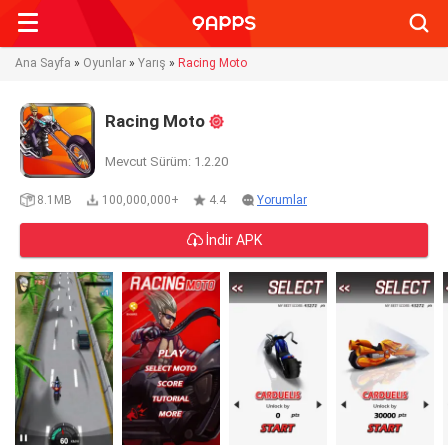
Searc
Ana Sayfa
»
Oyunlar
»
Yarış
»
Racing Moto
Racing Moto
Mevcut Sürüm: 1.2.20
8.1MB
100,000,000+
4.4
Yorumlar
İndir APK