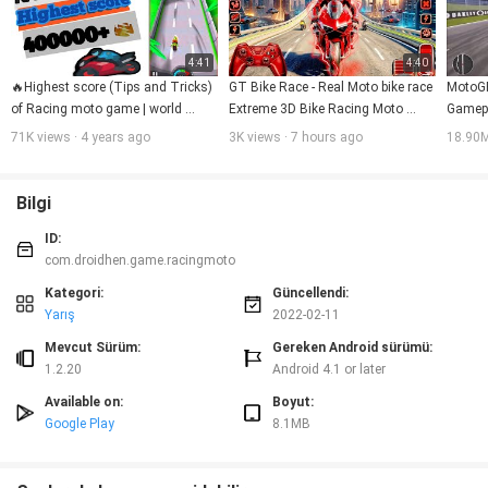
4:41
4:40
🔥Highest score (Tips and Tricks) 
GT Bike Race - Real Moto bike race 
MotoGP
of Racing moto game | world 
Extreme 3D Bike Racing Moto 
Gamepl
record  1,11,000💯 in racing moto 
Extreme Game
71K views · 4 years ago
3K views · 7 hours ago
18.90M
🚴🚴|
Bilgi
ID:
com.droidhen.game.racingmoto
Kategori:
Güncellendi:
Yarış
2022-02-11
Mevcut Sürüm:
Gereken Android sürümü:
1.2.20
Android 4.1 or later
Available on:
Boyut:
Google Play
8.1MB