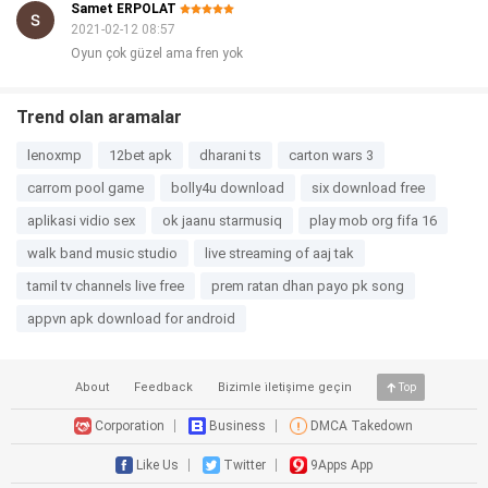
Samet ERPOLAT
2021-02-12 08:57
Oyun çok güzel ama fren yok
Trend olan aramalar
lenoxmp
12bet apk
dharani ts
carton wars 3
carrom pool game
bolly4u download
six download free
aplikasi vidio sex
ok jaanu starmusiq
play mob org fifa 16
walk band music studio
live streaming of aaj tak
tamil tv channels live free
prem ratan dhan payo pk song
appvn apk download for android
About
Feedback
Bizimle i̇letişime geçin
Top
Corporation
Business
DMCA Takedown
Like Us
Twitter
9Apps App