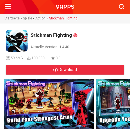
Searc
Startseite
»
Spiele
»
Action
»
Stickman Fighting
Stickman Fighting
Aktuelle Version: 1.4.40
59.6MB
100,000+
3.0
Download