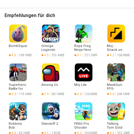
Empfehlungen für dich
BombSquad
Omega
Rope Frog
Moj -
Legends
Ninja Hero
Snack on
Car Vegas
Indian
4.5
138.9MB
4.5
733.4MB
4.1
721.3MB
4.2
106.8MB
Short
Videos |
Made in
India
Superhero:
Among Us
Moj Lite
MaskGun:
Battle for
FPS-
Justice
Schießspiel
4.0
119.4MB
3.9
657.8MB
4.0
126.8MB
4.0
204.5MB
Robbery
Standoff 2
FRAG Pro
Talking
Bob
Shooter
Tom Gold
Run
4.5
62.3MB
4.3
1.8GB
4.2
150.8MB
4.3
133.2MB