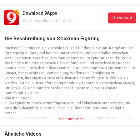
Download 9Apps
Download
Sicher, kostenlos und super schnell!
Die Beschreibung von Stickman Fighting
Stickman Fighting ist ein kostenloses Spiel für das Stickman -Kampf und ein
Strategiespiel. Das Spiel handelt hauptsächlich um den Konflikt zwischen
zwei Fraktionen zwischen Stickman -Stämmen. Im Spiel müssen die Spieler
als Dirigent mit strategischem Denken fungieren und verschiedene Krieger
kontrollieren, um sich mit dem Feind zu duellieren. Sammeln Sie Münzen, um
Krieger, Bogenschützen, Verteidigung, Waffen und Fähigkeiten zu
verbessern, ihre eigene Armee aufzubauen und mächtigere Duellatiker zu
werden. Der neue Herausforderungsmodus veranstaltet verschiedene Krieger,
um am Duell- und Kampfreihenfolge teilzunehmen, um eine andere
Kampfkraft zu bilden.
Wie man spielt?
1. Die Spieler müssen vernünftige Krieger und Fähigkeiten entsprechen, um
sich die Gelegenheit zu ermöglichen, die Chance im Stickman -Kampf zu
nutzen.
2. Aktualisieren Sie kontinuierlich die Warriors und Fähigkeiten, machen Sie
Mehr anzeigen
Ihre Armee stärker und spielen Sie das Duellspiel des Stickman -Spiels. Auf
dem Schlachtfeld;
2. Stickman -Kampf ist ein modernes Duellspiel mit endlosen Modus und
Ähnliche Videos
Level -Modus, mit dem Sie verschiedene Kampfstile erleben und Ihnen helfen