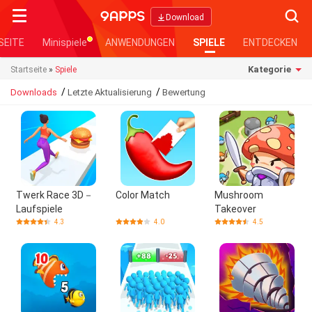
Searc
Download
SEITE
Minispiele
ANWENDUNGEN
SPIELE
ENTDECKEN
Kategorie
Startseite
»
Spiele
/
/
Downloads
Letzte Aktualisierung
Bewertung
Twerk Race 3D－
Color Match
Mushroom
Laufspiele
Takeover
4.3
4.0
4.5