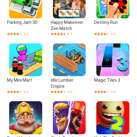
Parking Jam 3D
Happy Makeover:
Destiny Run
Zen Match
4.1
4.7
4.2
My Mini Mart
Idle Lumber
Magic Tiles 3
Empire
4.0
4.0
3.9