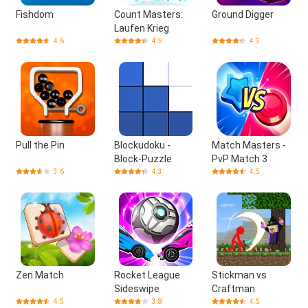
Fishdom
Count Masters:
Ground Digger
Laufen Krieg
4.6
4.5
4.3
Pull the Pin
Blockudoku -
Match Masters ‎-
Block-Puzzle
PvP Match 3
3.6
4.3
4.5
Zen Match
Rocket League
Stickman vs
Sideswipe
Craftman
4.5
3.8
4.5