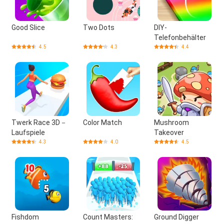
Good Slice
Two Dots
DIY-
Telefonbehälter
4.5
4.3
4.4
Twerk Race 3D－
Color Match
Mushroom
Laufspiele
Takeover
4.3
4.0
4.5
Fishdom
Count Masters:
Ground Digger