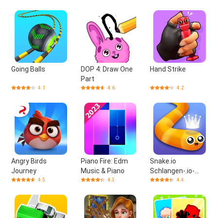
Going Balls
DOP 4: Draw One
Hand Strike
Part
4.1
4.6
4.2
Angry Birds
Piano Fire: Edm
Snake.io
Journey
Music & Piano
Schlangen-.io-
Spiele
4.5
4.3
4.4