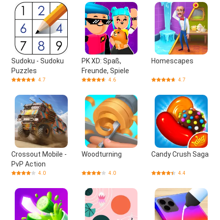
Sudoku - Sudoku
PK XD: Spaß,
Homescapes
Puzzles
Freunde, Spiele
4.7
4.6
4.7
Crossout Mobile -
Woodturning
Candy Crush Saga
PvP Action
4.0
4.0
4.4