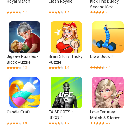
Royal Match
Clash Royale
Kick The Buddy:
Second Kick
4.6
4.2
4.8
Jigsaw Puzzles -
Brain Story: Tricky
Draw Joust!
Block Puzzle
Puzzle
4.3
4.5
4.4
Candle Craft
EA SPORTS™
Love Fantasy:
UFC® 2
Match & Stories
4.3
4.5
4.7