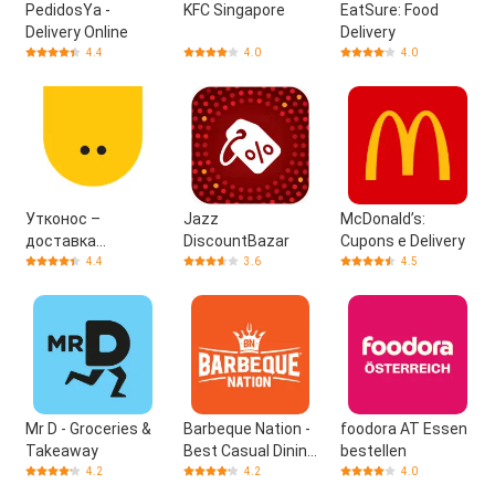
PedidosYa -
KFC Singapore
EatSure: Food
Delivery Online
Delivery
4.4
4.0
4.0
Утконос –
Jazz
McDonald’s:
доставка
DiscountBazar
Cupons e Delivery
продуктов в день
4.4
3.6
4.5
заказа
Mr D - Groceries &
Barbeque Nation -
foodora AT Essen
Takeaway
Best Casual Dining
bestellen
Restaurant
4.2
4.2
4.0