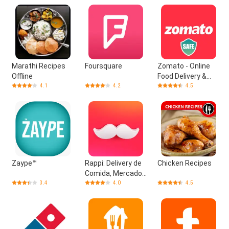
Marathi Recipes
Foursquare
Zomato - Online
Offline
Food Delivery &
Restaurant
4.1
4.2
4.5
Reviews
Zaype™
Rappi: Delivery de
Chicken Recipes
Comida, Mercado
y Farmacia
3.4
4.0
4.5