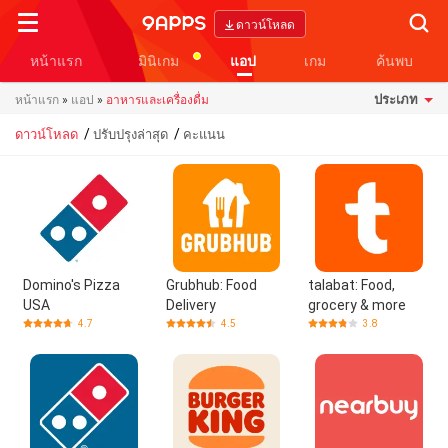
Searc
ดาวน์โหลด
หน้าแรก
มินิเกม
แอป
เกม
ค้นพบ
ประเภท
หน้าแรก
»
แอป
»
อาหารและเครื่องดื่ม
/
/
ดาวน์โหลด
ปรับปรุงล่าสุด
คะแนน
Domino's Pizza
Grubhub: Food
talabat: Food,
USA
Delivery
grocery & more
4.7
4.5
3.8