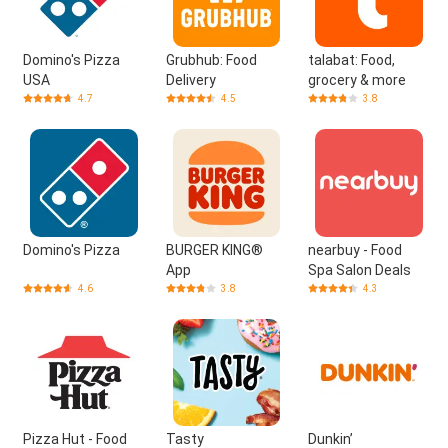
Domino's Pizza
Grubhub: Food
talabat: Food,
USA
Delivery
grocery & more
4.7
4.5
3.8
Domino's Pizza
BURGER KING®
nearbuy - Food
App
Spa Salon Deals
4.6
3.8
4.3
Pizza Hut - Food
Tasty
Dunkin’