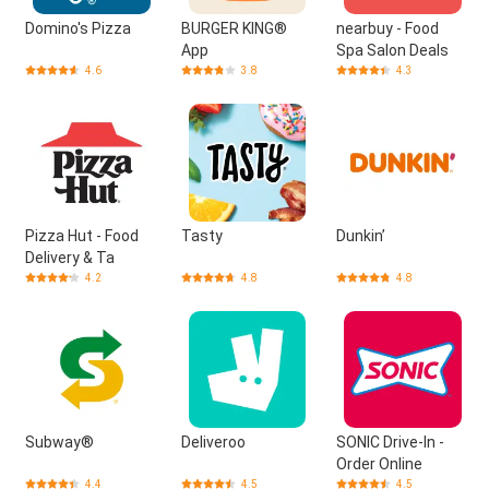
Domino's Pizza
BURGER KING®
nearbuy - Food
App
Spa Salon Deals
4.6
3.8
4.3
Pizza Hut - Food
Tasty
Dunkin’
Delivery & Ta
4.2
4.8
4.8
Subway®
Deliveroo
SONIC Drive-In -
Order Online
4.4
4.5
4.5