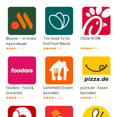
Вкусно — и точка:
Too Good To Go:
Chick-fil-A®
еда и акции
End Food Waste
3.5
4.8
4.6
foodora - Food &
Lieferheld | Essen
pizza.de - Essen
Groceries
bestellen
bestellen
4.0
4.2
4.2