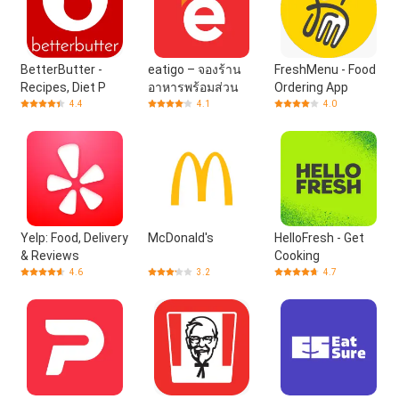
BetterButter -
eatigo – จองร้าน
FreshMenu - Food
Recipes, Diet P
อาหารพร้อมส่วน
Ordering App
4.4
4.1
4.0
Yelp: Food, Delivery
McDonald's
HelloFresh - Get
& Reviews
Cooking
4.6
3.2
4.7