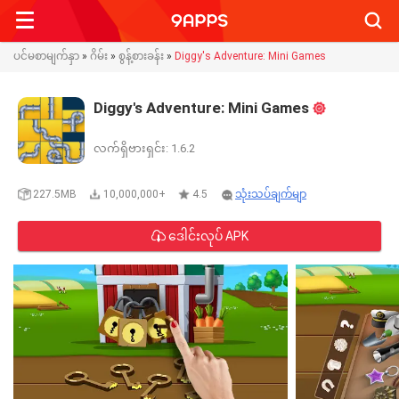
Searc
ပင်မစာမျက်နှာ
»
ဂိမ်း
»
စွန့်​စား​ခန်း
»
Diggy's Adventure: Mini Games
Diggy's Adventure: Mini Games
လက်ရှိဗားရှင်း: 1.6.2
227.5MB
10,000,000+
4.5
သုံးသပ်ချက်မျာ
ဒေါင်းလုပ် APK