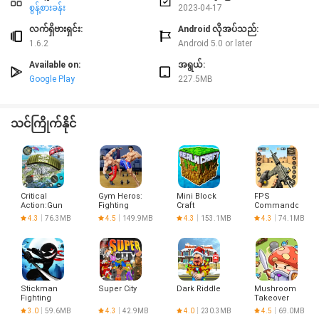
ပရိယာယ်အပြည့်အဝပဟေ and ိစွန့်စားမှု!Jigsaws & amp အပြည့်အဝဤ
စွန့်​စား​ခန်း
2023-04-17
သတ္တုတွင်းစွန့်စားမှုကိုခံစားပါ။စိန်ခေါ်မှုရှာဖွေမှုအဆင့်ဆင့်!
အချို့အဆင့်များတွင်သို့မဟုတ် 0 င်္ကများမှသင်၏စွန့်စားမှုအပေါ်အကြံပြုချက်များ
လက်ရှိဗားရှင်း:
Android လိုအပ်သည်:
သို့မဟုတ်ပြ problems နာများရှိပါသလား။ကျွန်ုပ်တို့၏ဂရုစိုက်တတ်သောလူမှုရေး
1.6.2
Android 5.0 or later
မန်နေဂျာများကသင့်ထံမှစကားကိုကြားလိုကြသည်။
https://care.pxfd.co/diggySadiard: http://pxfd.co/eula
Available on:
အရွယ်:
http: //pxfd.co/privacy
Google Play
227.5MB
သင်၏မိုင်းလုပ်သားပဟေ game ိဂိမ်းကိုနှစ်သက်ပါသလား။နောက်ဆုံးသတင်းများ
နှင့်မွမ်းမံမှုများရရှိရန်ဆိုရှယ်မီဒီယာအပေါ် @diggysadlure ကိုလိုက်နာပါ။
သင်ကြိုက်နိုင်
Critical
Gym Heros:
Mini Block
FPS
Action:Gun
Fighting
Craft
Commando
Strike Ops
Game
Realm
Shooting
4.3
76.3MB
4.5
149.9MB
4.3
153.1MB
4.3
74.1MB
Craft
Games
Stickman
Super City
Dark Riddle
Mushroom
Fighting
Takeover
3.0
59.6MB
4.3
42.9MB
4.0
230.3MB
4.5
69.0MB