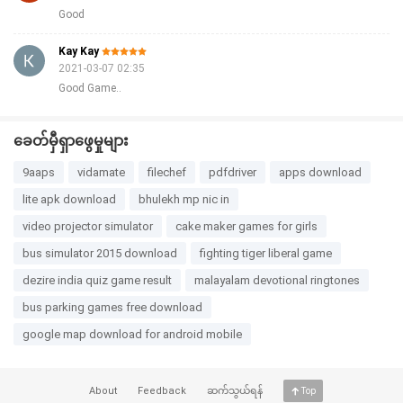
Good
Kay Kay
2021-03-07 02:35
Good Game..
ခေတ်မှီရှာဖွေမှုများ
9aaps
vidamate
filechef
pdfdriver
apps download
lite apk download
bhulekh mp nic in
video projector simulator
cake maker games for girls
bus simulator 2015 download
fighting tiger liberal game
dezire india quiz game result
malayalam devotional ringtones
bus parking games free download
google map download for android mobile
About
Feedback
ဆက်သွယ်ရန်
Top