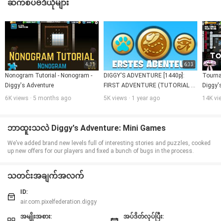
Mini Games နှင့်ပြည့်နှက်နေသည်။သင်၏ကိုယ်ပိုင်စခန်းတွင်ရှိသည်။ ▶
ဆက်စပ်ဗီဒီယိုများ
ဖြေရှင်းရန်ပဟေ les ိ။သတ္တုတွင်းဝင်္
ကျွန်ုပ်တို့၏အွန်လိုင်း GAME Customer Support သည် 24 နာရီအတွင်းဖြေကြား
▶favered စွန့်စားခန်း
ရှေးဟောင်းကမ္ဘာပေါ်ရှိအမှန်တကယ်ရှေးဟောင်းသုတေသနပညာရှင်တစ် ဦး ကဲ့သို့ပြုမူ
ခြင်း
spic advics အသစ်များကိုဖွင့်လှစ်ရန်သင်၏သဲလွန်စများသို့မဟုတ်သော့ကိုသုံးပါ။
သတ္တုတွင်းကိုရှာပြီး Hidden Moot ကိုရှာပါယုတ္တိဗေဒပဟေ les ိများကိုဖြေရှင်းရန်
စိတ်လှုပ်ရှားစရာကောင်းသောဒေသများနှင့်အဆင့်ဆင့်ကိုစူးစမ်းလေ့လာပါ။
4:11
6:33
ဤစွန့်စားမှုဂိမ်းတွင်ပဟေ les ိများကိုဖြေရှင်းခြင်းအားဖြင့်သင်လာမည့်စွန့်စားမှု
Nonogram Tutorial - Nonogram - 
DIGGY'S ADVENTURE [1440p]: 
Tournam
အတွက်စခန်းအတွင်းရှိပစ္စည်းအသစ်များကိုပြုလုပ်သောအခါစွမ်းအင်အသစ်များကို
Diggy's Adventure
FIRST ADVENTURE (TUTORIAL 
Diggy'
ပြန်လည်ဖြည့်ဆည်းပေးနိုင်သည့်အတွက်အသုံးပြုနိုင်သောပဟေ foods ိများများ
2025 MOBILE ONLY) | PALANTIS 
အားဖြည့်ဆည်းပေးနိုင်သည့်ပစ္စည်းများနှင့်ဝှက်ထားသောအရာဝတ္ထုများကိုသင်ရရှိ
6K views · 5 months ago
5K views · 1 year ago
14K vi
လိမ့်မည်။ပစ္စည်းအသစ်များကိုဖန်တီးပါသို့မဟုတ်ပါ 0 င်သောပစ္စည်းများကိုကျွန်ုပ်
COLONY
အားသတ္တုတွင်းသို့မဟုတ်ဝင်္များပေါ်တွင်တူး။ အကြီးမြတ်ဆုံးစွန့်စားမှုကိုနှစ်သက်သူ
ဖြစ်လာရန်ကူညီရန်ပစ္စည်းများကိုချက်ပြုတ်ပါ။သင်၏ခြံပေါ်သို့စတင်ပါ,
ဘာထူးသလဲ Diggy's Adventure: Mini Games
သင်၏အဖေ, သော့ဖွင့်ထားသော quests နှင့်ဤပဟေ mear adverture
၏အောက်ခြေသို့တူးပါ။ရှေးတည်နေရာများနှင့်လျှို့ဝှက်ချက်များကိုရှာဖွေတွေ့ရှိပါ
We’ve added brand new levels full of interesting stories and puzzles, cooked
လျှို့ဝှက်အရာများကိုရှာဖွေရန်, သိုလှောင်ရုံများ, သင်္ချိုင်းများ, သော့ဖွင့်ခြင်းနှင့်
up new offers for our players and fixed a bunch of bugs in the process.
ဖြည့်စွက်ခြင်း,နှင့်ဤစွန့်စားခန်းဂိမ်းတွင်စွမ်းအင်အသစ်စက်စက်နှုန်းသို့မဟုတ်အများ
ဆုံးစွမ်းအင်စွမ်းရည်မြှင့်တင်ရေးကိုအကျိုးကျေးဇူးများနှင့်အတွေ့အကြုံများကိုရရှိ
သည်။ဘုရားများကပေးအပ်သောဂိမ်းပဟေ is ိများကိုစိန်ခေါ်ခြင်းအားဖြင့်တူးဖော်
သတင်းအချက်အလက်
ခြင်းနှင့်စိန်ခေါ်မှုများကိုစိန်ခေါ်ပါ။မှန်ကန်သောလမ်းကြောင်းအတိုင်း လိုက်. ထွက်ပြေး
လာသူအသစ်တစ်ခုကိုကြည့်ပြီးအခြားစွန့်စားခန်းဂိမ်းများကိုမေ့သွားပါ။အထူး
ရှာပုံတော်ဖြစ်ရပ်များ, ဝှက်ထားသောသင်္ချိုင်းများနှင့်ဤ Mini Game-Filled
ID:
Adventure တွင်ကမ်းလှမ်းသည်။နှင့်ဤစွန့်စားခန်းဂိမ်းတွင်သင်၏စခန်းကို
air.com.pixelfederation.diggy
တည်ဆောက်ရန်နှင့်အဆင့်မြှင့်တင်ရန်မမေ့ပါနှင့်။
ဝှက်ထားသောယုတ္တိဗေဒဝင်္ကပါ 0 င်မှုကိုဖြေရှင်းရန်!အပေါ်စွန့်စားမှု!ယုတ္တိဗေဒ
အမျိုးအစား:
အပ်ဒိတ်လုပ်ပြီး: