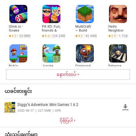
Slink.io -
PK XD: Fun,
MultiCraft
Hello
Snake
friends &
— Build
Neighbor
Game
games
and Mine!
4.2
20.0MB
4.6
524.2MB
4.3
43.4MB
3.9
1.1GB
Bob's
Jungle
Diamond
Extreme
World -
Adventures
Quest:
Balancer 3
Jungle
2
နောက်ထပ်
Don't Rush!
4.5
96.0MB
4.7
47.3MB
4.2
50.5MB
4.1
67.6MB
Adventure
ယခင်ဗားရှင်း
Diggy's Adventure: Mini Games 1.6.2
Offline
Epic
Guide for
Jungle
Bottle
Ultimate
Minions
Panda Run
2023-04-17
|
227.5MB
|
APK
Shooting
Ninja
2
4.3
73.1MB
3.0
14.7MB
3.0
9.6MB
3.0
3.9MB
Games
Shinobi
ပိုမိုပြပါ
War 2017
သုံးသပ်ချက်မျာ