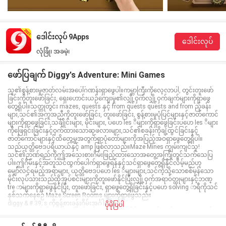
ဒေါင်းလုပ် 9Apps
ဒေါင်းလုပ်
လုံခြုံ၊ အခမဲ့၊
ဖော်ပြချက် Diggy's Adventure: Mini Games
သူ၏စွန့်စားမှုဇာတ်လမ်းအပေါ်ဂဏန်းရှာဖွေပါ။ကမ္ဘာကြီးကိုလေ့လာပါ, တွင်းတူးဖော်
ခြင်းကိုတူးဖော်ခြင်း, ရှေးဟောင်းယဉ်ကျေးမှု၏လျှို့ဝှက်လျှို့ဝှက်ချက်များကိုရှာဖွေ
တွေ့ရှိပါ။သတ္တုတွင်း mazes, quests နှင့် from quests quests and from ည့်ခန်း
များ,သင်၏အကူအညီကိုတူးဖော်ခြင်း, တူးဖော်ခြင်း, စွန့်စားမှုပုံပြင်များနှင့်ဇာတ်ကောင်
များကိုရှာဖွေခြင်း,သင်္ချိုင်းများ, မိုင်းများ, ပဟေ les ိများကိုရှာဖွေခြင်းပဟေ les ိများ
ကိုဖြေရှင်းခြင်းနှင့်ဝှက်ထားသောဆုဖလားများ,သင်၏စခန်းကိုချဲ့ထွင်ခြင်းနှင့်
ဇာတ်ကောင်များနှင့်ထိတွေ့မှုအတွက်ရှာပုံတော်များကိုအပြည့်အဝရှာဖွေတွေ့ရှိပါ။
သည်ယုတ္တိဗေဒပရိယာယ်နှင့် amp ဖြစ်လာသည်။Maze Mines ကျွမ်းကျင်သူ!
သင်၏ဉာဏ်ရည်ကိုဤအသေးစားဂိမ်းဖြည့်ထားသောအတွေ့အကြုံတွင်သက်သေပြ
ပါ။ဤဂိမ်းနှင့်အတူသင်ထွက်ပေါက်ရှာဖွေရန်နှင့်သင်ရှာဖွေတွေ့ရှိနိုင်လိမ့်မည်ဟု
မျှော်လင့်ရမည့်အရာများ, ယုတ္တိဗေဒပဟေ les ိများများ,သင်ကဲ့သို့သောစစ်မှန်သော
မိုင်းလုပ်သားသည်ထိုအုပ်စင်းများကိုတူးဖော်နိုင်ပြီးလျှို့ဝှက်အရာဝတ္ထုများနှင့်ဘဏ္
tre ာများကိုရှာဖွေနိုင်ပြီး, တူးဖော်ခြင်း, ရှာဖွေတွေ့ရှိခြင်းနှင့်ပဟေ solving ာရီကိုသင်
နှစ်သက်နေစဉ် Maze Screen Rooms များကိုရှာဖွေသည်။
diggy & # 39; s ကိုစွန့်စားခန်းဂိမ်းအင်္ဂါရပ်များ:
ပိုမိုပြပါ
▶ပဟေ fl ိပုဒ်၏ဓာတ်ပုံ?ဖြေရှင်းရန်သတ္တုတွင်းပေါင်း 1000 ရှိသည်။ ▶ 500 အဆင့်
500 သည်ကွဲပြားခြားနားသောအခက်အခဲများကိုတူးဖော်ရန်အဆင့် 500 တွင် Maze