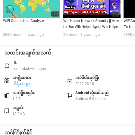
1:02
2:10
WIFI Connection Analyzer
Wifi Helper Network Security || How 
WiFiAn
to Use Wifi Helper App || Wifi Helper 
To Us
kaise Use kare
265K views · 4 years ago
5K views · 3 years ago
939K v
သတင်းအချက်အလက်
ID:
com.exkot.wifi.helper
အမျိုးအစား:
အပ်ဒိတ်လုပ်ပြီး:
ကိရိယာများ
2022-03-18
လက်ရှိဗားရှင်း:
Android လိုအပ်သည်:
1.0.8
Android 5.0 or later
အရွယ်:
12.9MB
သင်ကြိုက်နိုင်