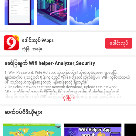
ဒေါင်းလုပ် 9Apps
ဒေါင်းလုပ်
လုံခြုံ၊ အခမဲ့၊
ဖော်ပြချက် Wifi helper-Analyzer,Security
1: WiFi Password: WiFi Hotspot ကိုကျွန်ုပ်တို့၏သုံးစွဲသူမှရှာဖွေ။ ရှာဖွေပြီး
ချိတ်ဆက်ပါ။ သင့်ပတ် 0 န်းကျင်တွင် WiFi Hotspot ကိုရှာဖွေပါ။"WiFi ကိုဆက်သွယ်
ပါ" သည်လွယ်ကူမြန်ဆန်သည်, မြန်ဆန်စွာလုံခြုံသည်။
2.One-click network test.test network download, upload test network
BR> လူတိုင်းအင်တာနက်ကိုကြည့်ရှုနိုင်သည့်ကမ္ဘာတစ်ခုကိုဖန်တီးရန်မျှော်လင့်
ပါသည်။ လူတိုင်းသည် WiFi ဟော့စပေါ့များကိုအခြားသူများနှင့်မျှဝေနိုင်သည်။
ပိုမိုပြပါ
ဆက်စပ်ဗီဒီယိုများ