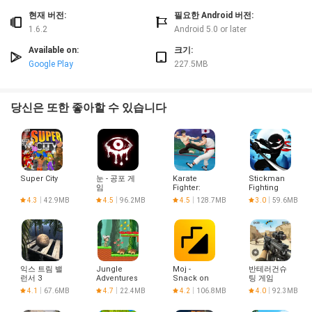
고 실행하려면 네트워크 연결이 필요합니다. 일부 인-게임 아이템은 실제 통화로
구매할 수 있습니다. 이 기능을 사용하지 않으려면 해당 디바이스의 설정에서
현재 버전:
필요한 Android 버전:
인-앱 구매 기능을 비활성화하십시오.
1.6.2
Android 5.0 or later
광산에 대한 제안이나 문제가 있으세요? https://care.pxfd.co/diggysadventure
에 방문하여 저희 커뮤니티 관리자에게 알려주십시오.
Available on:
크기:
약관: http://pxfd.co/eula
Google Play
227.5MB
개인 정보 정책: http://pxfd.co/privacy
Pixel에서 제공하는 방치형 퍼즐 게임이 만족스러웠습니까? 소셜 미디어에서
@DiggysAdventure를 팔로우하여 최신 소식과 업데이트를 받아 보세요.
당신은 또한 좋아할 수 있습니다
Super City
눈 - 공포 게
Karate
Stickman
임
Fighter:
Fighting
Fighting
4.3
42.9MB
4.5
96.2MB
4.5
128.7MB
3.0
59.6MB
Games
익스 트림 밸
Jungle
Moj -
반테러건슈
런서 3
Adventures
Snack on
팅 게임
Indian
4.1
67.6MB
4.7
22.4MB
4.2
106.8MB
4.0
92.3MB
Short
Videos |