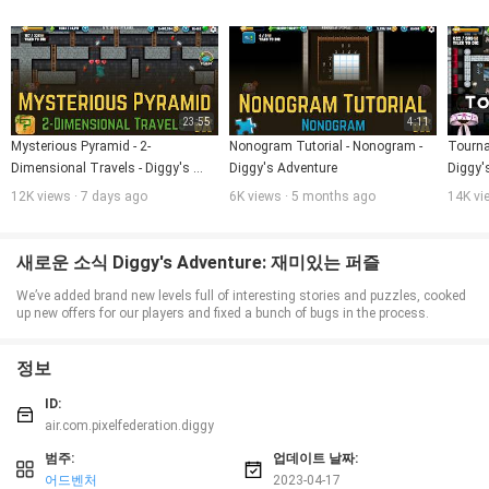
아바타를 탭하면 획득물을 확인할 수 있습니다.
▶ 잠자는 보물이 가득 쌓여 있는 4개의 신화적 장소가 있습니다. 벽돌을 깨고 복
잡한 광산 미로를 빠져 나가 보세요!
▶ 퍼즐을 풀지 못하셨나요? 저희 온라인 고객 지원 팀이 24시간 상시 대기하고
있습니다. 문의해 보세요!
▶ 매주 퍼즐과 절을 비롯한 새 컨텐츠가 무료로 제공합니다. 미로 게임 업데이
트를 잊지 말고 확인하세요!
▶ 숨겨진 보물을 파헤치고 발굴하여 신탁받은 퀘스트를 달성하고 수수께끼를
23:55
4:11
풀어 보세요.
Mysterious Pyramid - 2-
Nonogram Tutorial - Nonogram - 
Tournam
▶ 고고학자처럼 잠자고 있는 고대 세계의 비밀을 벗겨내 보세요.
Dimensional Travels - Diggy's 
Diggy's Adventure
Diggy'
▶ 단서를 이용하여 궤짝을 열고 광부가 되어 광산을 발굴해 보세요!
Adventure
▶ 실제 광부처럼 열심히 파헤쳐서 새로운 획득물이나 보물을 발견해 보세요.
12K views · 7 days ago
6K views · 5 months ago
14K vi
2D 미스터리 광산을 발굴하면 수수께끼를 풀고, 오프라인 상태에서 에너지를 충
전하며, 캠프에서 새 아이템을 만드는 데 필요한 다양한 아이템을 획득할 수 있
습니다. 또한 아름다운 장식물이나 아이템/컨텐츠로 캠프를 꾸밀 수 있습니다.
새로운 소식 Diggy's Adventure: 재미있는 퍼즐
새 아이템이나 에너지 충전제를 만들면 지하 감옥이나 미로를 발굴하는 데 도움
이 되며 세계 최고의 탐험가로 부상할 수 있습니다. 지금까지 흔히 볼 수 있었던
We’ve added brand new levels full of interesting stories and puzzles, cooked
보물 찾기 게임이 아니라, 필요한 벽돌을 모두 깨어서 금을 충분히 채굴하면 신
up new offers for our players and fixed a bunch of bugs in the process.
나는 모험을 계속할 수 있는 게임입니다.
2D 수수께끼를 풀고 미스터리 미로에서 탈출하면 에너지 재충전 비율이나 최고
에너지 용량을 높이는 경험치를 받거나 상을 받게 됩니다. 계속해서 광산을 파고
정보
신탁을 받은 퀘스트를 달성하며, 올바른 길로 따라가면 새로운 방을 발견하게 됩
니다. 기존의 어드벤처 게임은 이제 잊어 주세요! 미로 특별 이벤트, 지하 감옥,
제물을 경험하고, 캠프를 화려한 테마로 장식할 수 있으며, 다른 플레이어에게
ID:
선물도 보낼 수 있습니다. 미스터리와 퍼즐을 풀어 보세요! 끊임없이 펼쳐지는
air.com.pixelfederation.diggy
미로를 탈출하고 광산을 채굴하는 동안 새로운 문명에 대해서도 배울 수 있습니
다. 수수께끼로 가득 찬 2D 채굴 어드벤처를 놓치지 마세요!
범주:
업데이트 날짜:
주의 사항! Diggy's Adventure는 무료로 제공되는 온라인 게임이며 다운로드받
어드벤처
2023-04-17