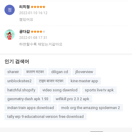
리치정
2022-01-10 16:12
잼있어요
공다감
2022-01-08 17:31
하면할수록 재밌는거같아요
인기 검색어
shareir
कलाण मटका
diligan cd
jlloverview
unblocksites2
टाइम बाजार मटका
kine master app
hatchful.shopify
video song dawnlod
sports live tv apk
geometry dash apk 1.93
wifikill pro 2.3 2 apk
indian train apps download
mob org the amazing spiderman 2
tally erp 9 educational version free download