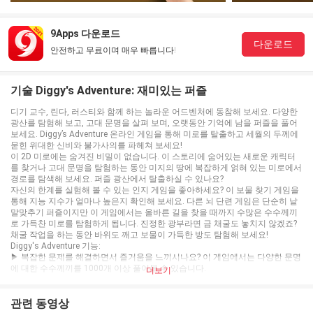
9Apps 다운로드
다운로드
안전하고 무료이며 매우 빠릅니다!
기술 Diggy's Adventure: 재미있는 퍼즐
디기 교수, 린다, 러스티와 함께 하는 놀라운 어드벤처에 동참해 보세요. 다양한
광산를 탐험해 보고, 고대 문명을 살펴 보며, 오랫동안 기억에 남을 퍼즐을 풀어
보세요. Diggy’s Adventure 온라인 게임을 통해 미로를 탈출하고 세월의 두께에
묻힌 위대한 신비와 불가사의를 파헤쳐 보세요!
이 2D 미로에는 숨겨진 비밀이 없습니다. 이 스토리에 숨어있는 새로운 캐릭터
를 찾거나 고대 문명을 탐험하는 동안 미지의 땅에 복잡하게 얽혀 있는 미로에서
경로를 탐색해 보세요. 퍼즐 광산에서 탈출하실 수 있나요?
자신의 한계를 실험해 볼 수 있는 인지 게임을 좋아하세요? 이 보물 찾기 게임을
통해 지능 지수가 얼마나 높은지 확인해 보세요. 다른 뇌 단련 게임은 단순히 낱
말맞추기 퍼즐이지만 이 게임에서는 올바른 길을 찾을 때까지 수많은 수수께끼
로 가득찬 미로를 탐험하게 됩니다. 진정한 광부라면 금 채굴도 놓치지 않겠죠?
채굴 작업을 하는 동안 바위도 깨고 보물이 가득한 방도 탐험해 보세요!
Diggy's Adventure 기능:
▶ 복잡한 문제를 해결하면서 즐거움을 느끼시나요? 이 게임에서는 다양한 문명
에 대한 수수께끼를 1000개 이상 풀어볼 수 있습니다.
더보기
▶ 난이도에 따라 500개 이상의 미로를 탈출해야 합니다. 깊고 어두침침한 지하
감옥에 갇혀 있지 마세요!
▶ 500개 이상의 재미있는 캐릭터와 교감을 나눠 보세요. 자신을 상징하는 광부
관련 동영상