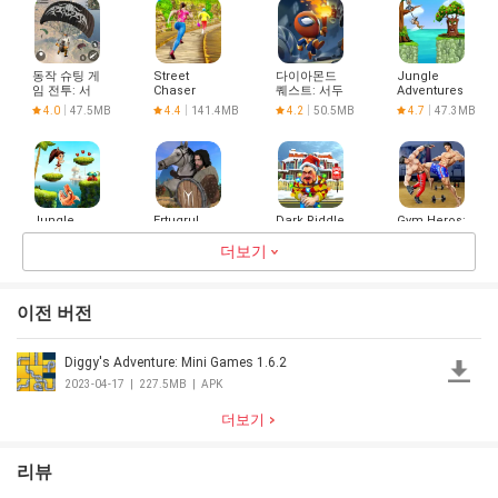
Made in
India
동작 슈팅 게
Street
다이아몬드
Jungle
임 전투: 서
Chaser
퀘스트: 서두
Adventures
사시 총 게임
르지 마세요!
2
4.0
47.5MB
4.4
141.4MB
4.2
50.5MB
4.7
47.3MB
스트라이크
Jungle
Ertugrul
Dark Riddle
Gym Heros:
Adventures
Gazi 2
Fighting
3
더보기
Game
4.8
65.8MB
4.3
160.1MB
4.0
230.3MB
4.5
149.9MB
이전 버전
Diggy's Adventure: Mini Games 1.6.2
EarthCraft
Epic
Guide for
Jungle
3D: Block
Ultimate
Minions
Panda Run
2023-04-17
|
227.5MB
|
APK
Craft &
Ninja
2
4.1
90.5MB
3.0
14.7MB
3.0
9.6MB
3.0
3.9MB
World
Shinobi
더보기
Exploration
War 2017
리뷰