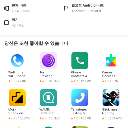
현재 버전:
필요한 Android 버전:
10.4.3.3880
Android 6.0 or later
크기:
43.4MB
당신은 또한 좋아할 수 있습니다
WePhone:
Tor
Phone
Carrier
WiFi Phone
Browser
Contacts &
Services
Call &Text
Calls
3.9
47.8MB
4.5
97.0MB
4.2
12.2MB
4.2
8.2MB
Moj -
WAMR:
Talkatone:
Stickman
Snack on
Undelete
Texting &
Fighting
Indian
messages!
Calling
4.2
106.8MB
4.5
35.0MB
4.0
36.2MB
3.0
59.6MB
Short
Videos |