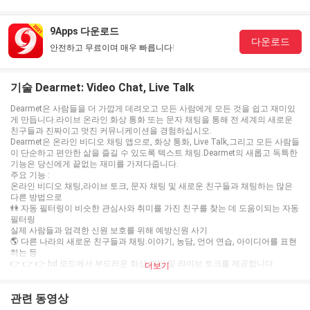
9Apps 다운로드
다운로드
안전하고 무료이며 매우 빠릅니다!
기술 Dearmet: Video Chat, Live Talk
Dearmet은 사람들을 더 가깝게 데려오고 모든 사람에게 모든 것을 쉽고 재미있
게 만듭니다.라이브 온라인 화상 통화 또는 문자 채팅을 통해 전 세계의 새로운
친구들과 진짜이고 멋진 커뮤니케이션을 경험하십시오.
Dearmet은 온라인 비디오 채팅 앱으로, 화상 통화, Live Talk,그리고 모든 사람들
이 단순하고 편안한 삶을 즐길 수 있도록 텍스트 채팅.Dearmet의 새롭고 독특한
기능은 당신에게 끝없는 재미를 가져다줍니다.
주요 기능 :
온라인 비디오 채팅,라이브 토크, 문자 채팅 및 새로운 친구들과 채팅하는 많은
다른 방법으로
👫 자동 필터링이 비슷한 관심사와 취미를 가진 친구를 찾는 데 도움이되는 자동
필터링
실제 사람들과 엄격한 신원 보호를 위해 예방신원 사기
🌎 다른 나라의 새로운 친구들과 채팅.이야기, 농담, 언어 연습, 아이디어를 표현
하는 등
👉 👉 👉 hd 모드에서 부드러운 화상 채팅 및 라이브 토크를 제공합니다.
더보기
더 흥미로운 기능이 잠금 해제되기를 기다리고 있습니다.그리고 경험!온라인 영
상 채팅, 라이브 토크 또는 전 세계의 새로운 친구들과 함께 온라인 영상 채팅을
즐기십시오.
관련 동영상