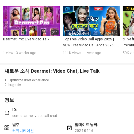
0:11
2:48
Dearmet Pro: Live Video Talk
Top Free Video Call Apps 2025 | 
ti live 
NEW Free Video Call Apps 2025 | 
Premium
Best Video Call Video Chats Apps
free co
1 view · 3 weeks ago
111K views · 1 year ago
59K vi
새로운 소식 Dearmet: Video Chat, Live Talk
1. Optimize user experience.
2. bugs fix.
정보
ID:
com.dearmet.videocall.chat
범주:
업데이트 날짜:
커뮤니케이션
2024-04-16