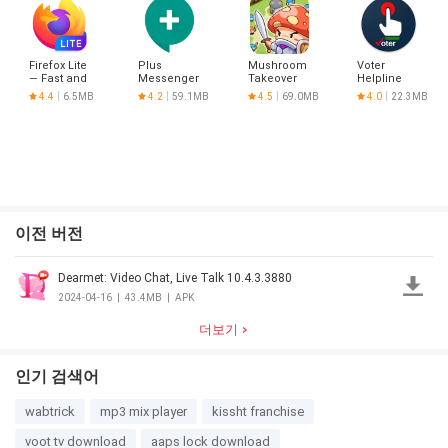
Made in
India
Firefox Lite
Plus
Mushroom
Voter
— Fast and
Messenger
Takeover
Helpline
Secure
4.4
6.5MB
4.2
59.1MB
4.5
69.0MB
4.0
22.3MB
Web
Browser
이전 버전
Dearmet: Video Chat, Live Talk 10.4.3.3880
2024-04-16
|
43.4MB
|
APK
더보기
인기 검색어
wabtrick
mp3 mix player
kissht franchise
voot tv download
aaps lock download