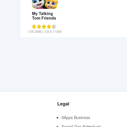
My Talking
Tom Friends
139.3MB
|
3.6.0.11809
Legal
9Apps Business
Syarat Dan Ketentuan