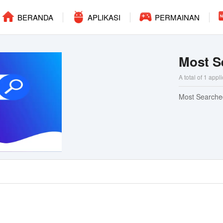
BERANDA
APLIKASI
PERMAINAN
Most S
A total of 1 appl
Most Search