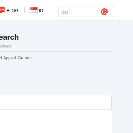
BLOG
ID
earch
ications
ed Apps & Games