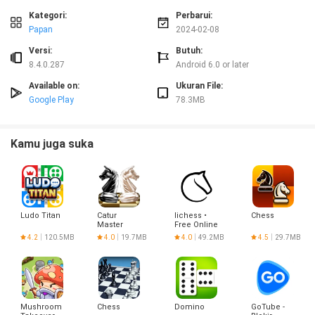
tergantung pada lemparan dadu Ludo dan strategi Anda untuk
memindahkan token secara efektif.
Kategori:
Perbarui:
Fitur Raja Ludo:
Papan
2024-02-08
* Tidak diperlukan koneksi internet! Bermain melawan komputer.
* Mainkan bersama keluarga dan teman Anda melalui Multiplayer Lokal dan
Versi:
Butuh:
Online.
8.4.0.287
Android 6.0 or later
* Mainkan Mode Multiplayer Lokal 2 hingga 6 Pemain.
* Undang dan tantang Teman Facebook Anda di ruang permainan pribadi
Available on:
Ukuran File:
dan kalahkan mereka untuk menjadi Raja Ludo.
Google Play
78.3MB
* Bermain dengan pemain dunia dan jadikan mereka teman Anda.
* Obrolan pribadi dengan teman & Sobat Facebook Anda.
* Ekspresikan diri Anda dengan mengirimkan emoji ke lawan Anda.
* Mainkan Snake and Ladders pada 7 variasi papan permainan yang berbeda.
Kamu juga suka
* Grafik dengan tampilan klasik dan nuansa permainan dadu.
Ludo King adalah permainan teman dan keluarga yang pernah dimainkan
oleh raja dan sekarang dapat dinikmati oleh Anda dan keluarga serta teman-
teman Anda. Anda akan memainkan Ludo ini selama berjam-jam dan
menyenangkan bagi seluruh keluarga.
Ludo King adalah permainan pass waktu yang sempurna dari permainan
papan Ludo. Anda bermain Ludo di masa kecil Anda, sekarang bermain di
Ludo Titan
Catur
lichess •
Chess
Master
Free Online
ponsel dan tablet Anda.
Chess
Game nostalgia lain yang serupa dalam struktur adalah Snakes and
4.2
120.5MB
4.0
19.7MB
4.0
49.2MB
4.5
29.7MB
Ladders. Seperti Ludo, Anda mungkin pernah memainkan permainan papan
ini saat masih muda. Ludo King sekarang menggabungkan game klasik ini
sebagai level yang sama sekali baru. Tujuan gim ini sederhana: Anda mulai
dari 1 dan Anda harus menjadi yang pertama mencapai angka 100. Namun,
Anda hanya dapat memindahkan jumlah ubin yang sama dengan angka
yang Anda lempar pada dadu. Jika Anda mendarat di ubin yang sama
Mushroom
Chess
Domino
GoTube -