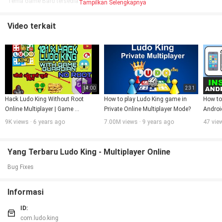
Tema Game Baru tersedia:
Tampilkan Selengkapnya
Tema Alam
Tema Mesir
Tema mode Disko / Malam
Video terkait
Tema Pinball
Tema Permen
Tema Natal
Tema penguin
Tema Pertempuran
Tema Diwali
Tema Bajak Laut
Apa yang baru:
14:00
2:31
* Modus cepat
Hack Ludo King Without Root 
How to play Ludo King game in 
How to 
* Obrolan Suara tersedia
Online Multiplayer | Game 
Private Online Multiplayer Mode?
Androi
* TEMA LANGSUNG Baru yang Luar Biasa !!!
Guardian | Win Everytime | 100% 
* Obrolan nyata dengan teman dan teman
9K views · 6 years ago
7.00M views · 9 years ago
47 vie
* Buat teman di seluruh dunia
working
* Tantang teman / teman Facebook
* Simpan / Muat opsi permainan Ludo
Yang Terbaru Ludo King - Multiplayer Online
* Statistik pemain dengan XP dan sistem naik level
* UI yang lebih ramah pengguna
Bug Fixes
* Dukungan diperluas ke perangkat kelas bawah
Ludo King adalah versi modern dari permainan kerajaan Pachisi. Sebuah
permainan Ludo yang dimainkan antara raja dan ratu India di zaman kuno.
Informasi
Gulung dadu Ludo dan gerakkan token Anda untuk mencapai bagian tengah
papan Ludo. Kalahkan pemain lain, jadilah Raja Ludo.
Ludo King mengikuti aturan tradisional dan tampilan jadul dari permainan
ID:
Ludo. Sama seperti raja dan ratu zaman keemasan India, nasib Anda
com.ludo.king