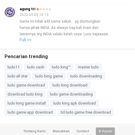
agung tri
2022-09-05 16:13
Game ini tidak adil sama sekali... yg diuntungkan
hanya pihak INDIA. As always tiap kali main dan
lawannya org INDIA selalu kalah saya. Lucu sajaaaaa.
Full >>
Hadehhh payaaaah pake bangettttttt !!! Sorry ksh rating
1
Pencarian trending
ludo11
ludo cash
ludo king™
master ludo
ludo all star
ludo bing game
ludo downloading
ludo game download
ludo king download
download ludo king
ludo game downloading
ludo king game install
ludo king apk download
ludo game app download
3d ludo game free download
Tentang Kami
Masukkan
Contact
Populer