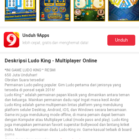
Unduh 9Apps
Unduh
lebih cepat, gratis dan menghemat data!
Deskripsi Ludo King - Multiplayer Online
*INI GAME LUDO KING™ RESMI
650 Juta Unduhan!
Obrolan Suara tersedia!
Permainan Ludo paling populer. Gim Ludo pertama dari jenisnya yang
tersedia di ponsel sejak 2016!
Ludo King™ adalah permainan papan klasik yang dimainkan antara teman
dan keluarga. Mainkan permainan dadu raja! Ingat masa kecil Anda!
Ludo King adalah game multipemain lintas platform yang mendukung
platform seluler Desktop, Android, iOS, dan Windows secara bersamaan.
Game ini juga mendukung mode offline, di mana pemain dapat bermain
dengan Komputer atau Multiplayer Lokal (mode pass and play). Ludo King
juga merupakan permainan favorit superstar Bollywood dan bintang kriket
India. Mainkan permainan dadu Ludo King ini. Game kasual terbaik di board
game.