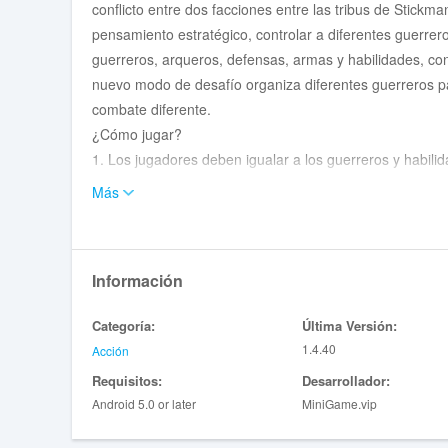
conflicto entre dos facciones entre las tribus de Stick
pensamiento estratégico, controlar a diferentes guerre
guerreros, arqueros, defensas, armas y habilidades, cons
nuevo modo de desafío organiza diferentes guerreros pa
combate diferente.
¿Cómo jugar?
1. Los jugadores deben igualar a los guerreros y habili
de Stickman;
Más
2. Actualice continuamente a los guerreros y habilidades
Características del juego:
1.Sstickman Fighting tiene una variedad de guerreros, y
Información
Stickman En el campo de batalla;
2. Stickman Fighting es un juego de duelo moderno con 
Categoría:
Última Versión:
diferentes estilos de combate y ayudarte a pasar tu tiem
1.4.40
Acción
3. Varios efectos especiales en 3D te harán deleitar los
Requisitos:
Desarrollador:
cuando inicias sesión en el juego todos los días;
Android 5.0 or later
MiniGame.vip
4. El juego es simple y fácil, pero la dificultad de cada 
Stickman Fighting es un juego de duelo de Duelvia de Sti