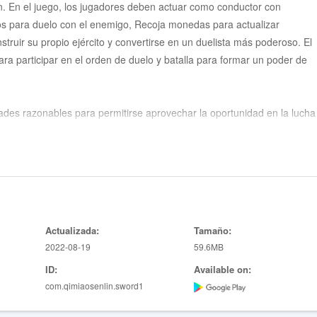
man. En el juego, los jugadores deben actuar como conductor con
ros para duelo con el enemigo, Recoja monedas para actualizar
truir su propio ejército y convertirse en un duelista más poderoso. El
ra participar en el orden de duelo y batalla para formar un poder de
dades razonables para permitirse aprovechar la oportunidad en la lucha
, fortalezca a su ejército y juegue el juego de duelo de Stickman;
 puedes organizar diferentes guerreros para luchar contra los duelos 
modo interminable y modo de nivel, lo que te permite experimentar
Actualizada:
Tamaño:
po libre;
2022-08-19
59.6MB
 ojos, y también puedes obtener un paquete de regalo de inicio de sesi
ID:
Available on:
com.qimiaosenlin.sword1
nivel aumentará;
ckman divertido, desafiante y adictivo dedicado a los principios de