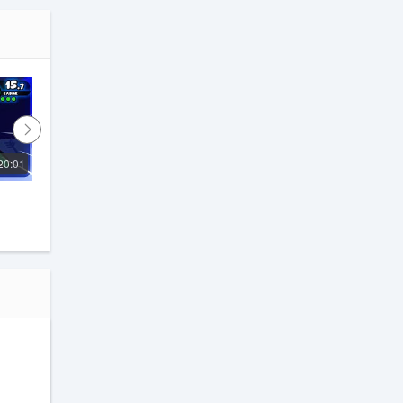
a
20:01
4:40
Stick Fight
videogamedunkey