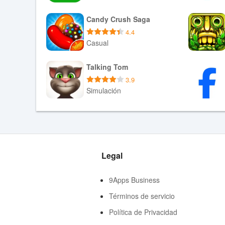
Descargar XAPK
Candy Crush Saga
4.4
Casual
Descargar APK
Talking Tom
3.9
Simulación
Descargar APK
Legal
9Apps Business
Términos de servicio
Política de Privacidad