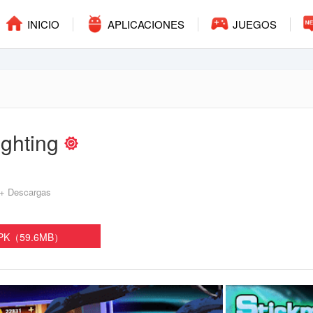
INICIO
APLICACIONES
JUEGOS
ighting
+ Descargas
APK（59.6MB）