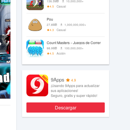
136.5MB
10,000,000+
4.5
Casual
Pou
27.8MB
1,000,000,000+
4.3
Casual
Count Masters－Juegos de Correr
98.9MB
100,000,000+
4.5
Acción
9Apps
4.9
¡Usando 9Apps para actualizar
sus aplicaciones!
Seguro, gratis y super rápido!
Descargar