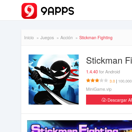
Inicio
Juegos
Acción
Stickman Fighting
Stickman F
1.4.40
for Android
3.0
|
100,000
MiniGame.vip
Descargar 