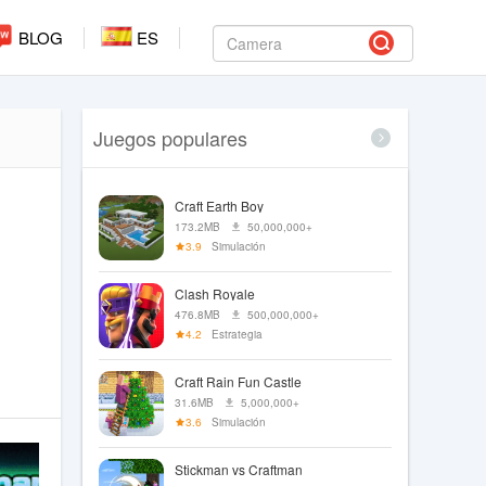
BLOG
ES
Juegos populares
Craft Earth Boy
173.2MB
50,000,000+
3.9
Simulación
Clash Royale
476.8MB
500,000,000+
4.2
Estrategia
Craft Rain Fun Castle
31.6MB
5,000,000+
3.6
Simulación
Stickman vs Craftman