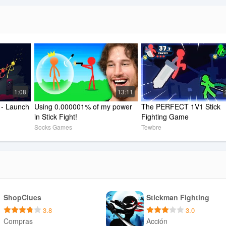
 razonable para ganar! ¡Creo que puedes hacerlo, ven y explora la luch
 Stickman!
1:08
13:11
- Launch 
Using 0.000001% of my power 
The PERFECT 1V1 Stick 
in Stick Fight!
Fighting Game
Socks Games
Tewbre
ShopClues
Stickman Fighting
3.8
3.0
Compras
Acción