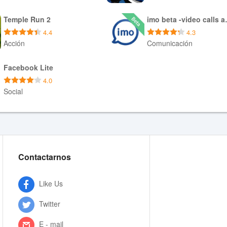
Descargar APK
Descargar APK
Temple Run 2
imo beta
4.4
4.3
Acción
Comunicación
Descargar APK
Descargar APK
Facebook Lite
4.0
Social
Descargar APK
Contactarnos
Like Us
Twitter
E - mail