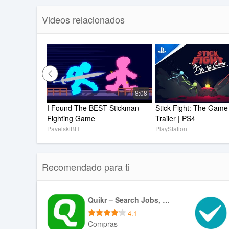
ofensiva y defensa. ¡Recuerde, debe igualar un ejército
Videos relacionados
de Stickman! ¡Construye tu propio poderoso ejército de
8:08
I Found The BEST Stickman 
Stick Fight: The Game 
Fighting Game
Trailer | PS4
PavelskiBH
PlayStation
Recomendado para ti
Quikr – Search Jobs, Mobiles,
4.1
Compras