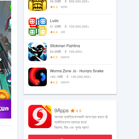
59.5MB
500,000,000+
4.3
আর্কেড
Ludo
51.5MB
100,000,000+
4.4
বোর্ড
Stickman Fighting
59.6MB
100,000+
3.0
অ্যাকশন
Worms Zone .io - Hungry Snake
160.1MB
100,000,000+
4.2
অ্যাকশন
9Apps
4.9
আপনার অ্যাপ্লিকেশনগুলি আপগ্রেড করতে 9
অ্যাপ্লিকেশন ব্যবহার করে!
নিরাপদ, ফ্রি এবং সুপার দ্রুত!