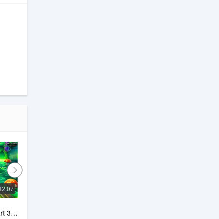
12:07
13:36
Subway Princess Runner Game 
t 35 
: NIGHT MODE Run | 