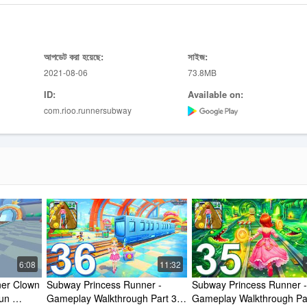
 সর্বোচ্চ স্কোর সংগ্রহ করুন খেলোয়াড় এবং আপনার বন্ধুরা
ইচডি গ্রাফিক্স
আপডেট করা হয়েছে:
সাইজ:
্য আপগ্রেড করুন more। আরও পান এবং পান আরও রত্ন
2021-08-06
73.8MB
ID:
Available on:
com.rioo.runnersubway
6:08
11:32
er Clown 
Subway Princess Runner - 
Subway Princess Runner - 
un 
Gameplay Walkthrough Part 36 
Gameplay Walkthrough Par