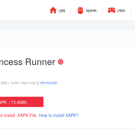
হোম
অ্যাপস
গেমস
incess Runner
000+ ইনস্টল করার সংখ্যা
|
পর্যালোচনাগুলি
 XAPK（73.8MB）
to install .XAPK File.
How to install XAPK?