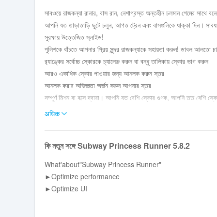
সাবওয়ে রাজকন্যা রানার, বাস রান, নেশাগ্রস্ত অন্তহীন চলমান গেমের সাথে বনে
আপনি যত তাড়াতাড়ি ছুটে চলুন, আগত ট্রেন এবং বাসগুলিকে ধাক্কা দিন। সাবধানে 
সুরক্ষায় উত্তেজিত স্লাইড!
পুলিশকে বাঁচতে আপনার প্রিয় সুন্দর রাজকন্যাকে সহায়তা করুন! ডাবল আলতো চা
র‌্যাঙ্কের সর্বোচ্চ স্কোরকে চ্যালেঞ্জ করুন বা বন্ধু তালিকায় স্কোর ভাগ করুন
আরও একাধিক স্কোর পাওয়ার জন্য আনলক করুন স্তর
আনলক করার অভিজ্ঞতা অর্জন করুন আপনার স্তর
সম্পূর্ণ মিশন বা বাক্স দ্বারা। আপনি যত বেশি স্কোর গুণক, আপনি তত বেশি স্ক
সাবওয়ে প্রিন্সেস রানার একটি দুর্দান্ত অফ রানার হ'ল সুন্দর রাজকন্যাকে বা
अधिक
বা কয়েন পান
!
কি নতুন সঙ্গে Subway Princess Runner 5.8.2
কীভাবে খেলবেন:
the আসন্ন ট্রেন, বাস এবং আরও বাধা রক্ষা করুন - 👉স্কোর একাধিক স্তরের
What'about"Subway Princess Runner"
সম্পূর্ণ মিশন বা বাক্সের মাধ্যমে অভিজ্ঞতা অর্জন করুন
►Optimize performance
প্রতিক্রিয়াশীল নিয়ন্ত্রণের সাথে সর্বাধিক স্কোর, অগ্রিম ডজ করুন
►Optimize UI
প্রপ ব্যবহার করতে শিখুন, এটিকে আপগ্রেড করুন পাওয়ার আপ ডুরটিও বাড়ান
🏃সওয়ে প্রিন্সেস রানার বৈশিষ্ট্য: