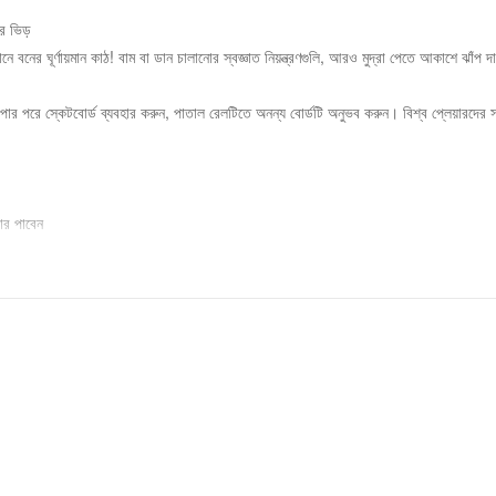
র ভিড়
বনের ঘূর্ণায়মান কাঠ! বাম বা ডান চালানোর স্বজ্ঞাত নিয়ন্ত্রণগুলি, আরও মুদ্রা পেতে আকাশে ঝাঁপ দ
পার পরে স্কেটবোর্ড ব্যবহার করুন, পাতাল রেলটিতে অনন্য বোর্ডটি অনুভব করুন। বিশ্ব প্লেয়ারদের 
োর পাবেন
ঁচান, সেরা রানার হতে end আরও অক্ষর পাওয়ার জন্য স্তরটি আনলক করুন, আপনি যতটা পারেন তত বেশি 
 সাথে সম্পর্কিত - 👉অনলক স্তরের সাথে অভিজ্ঞতা সংগ্রহ করুন,