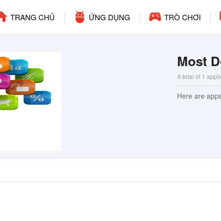
TRANG CHỦ
ỨNG DỤNG
TRÒ CHƠI
Most D
A total of 1 appl
Here are apps