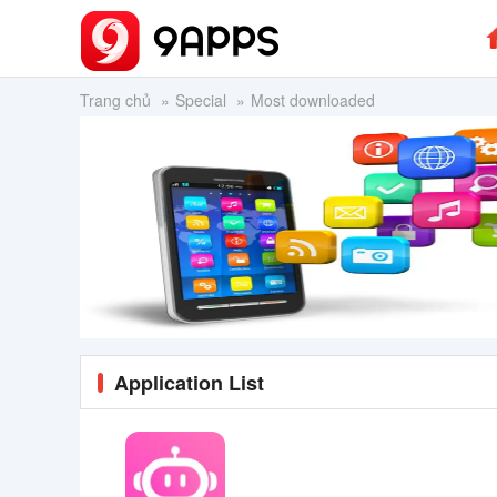
Trang chủ
Special
Most downloaded
Application List