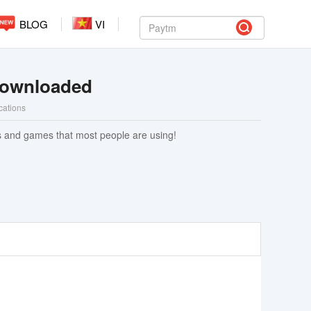
BLOG
VI
ownloaded
ications
 and games that most people are using!