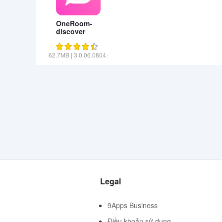
OneRoom-
discover
movies
62.7MB
|
3.0.06.0804.09
Legal
9Apps Business
Điều khoản sử dụng