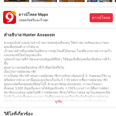
ดาวน์โหลด 9Apps
ดาวน์โหลด
ปลอดภัยฟรีและเร็วสุด!
คำอธิบาย Hunter Assassin
ควบคุมนักฆ่าและตามล่าเป้าหมายของคุณทีละคน ใช้สภาพแวดล้อมและเงาของ
คุณเพื่อซ่อนตัวจากไฟฉาย
เป้าหมายด้วยปืนกลอัตโนมัติสามารถซุ่มโจมตีได้ทุกมุม โจมตีพวกเขาอย่างรวดเร็ว
และหลบหนีโดยไม่ถูกพบเห็น
แต่ละเป้าหมายที่กำจัดจะดรอปอัญมณีที่มีค่า ใช้อัญมณีเพื่อปลดล็อกมือสังหารที่เร็ว
ขึ้น
คุณสามารถปลดล็อกนักฆ่าที่เร็วที่สุดได้หรือไม่
เงื่อนไขการสมัครสมาชิก
การเป็นสมาชิก VIP เสนอการสมัครสมาชิกรายสัปดาห์คุณจะมี 3- วันทดลองใช้งาน
ฟรีหลังจากช่วงเวลานี้คุณจะถูกเรียกเก็บเงิน $ 7.99 หลังจากซื้อการสมัครสมาชิก
คุณจะปลดล็อกคุณสมบัติต่อไปนี้: ตัวละคร Ninja Assassin, การลบโฆษณา
ทั้งหมด, 5,000 อัญมณีและรายได้อัญมณีระดับ + 100% แบบถาวร นี่คือการสมัคร
สมาชิกแบบต่ออายุอัตโนมัติ การสมัครสมาชิกจะได้รับการต่ออายุเว้นแต่คุณจะปิด
24 ชั่วโมงก่อนสิ้นสุดระยะเวลา บัญชีของคุณจะถูกเรียกเก็บเงินสำหรับการต่ออายุ
เช่นกัน การชำระเงินจะถูกหักออกจากบัญชี iTunes ที่ยืนยันการสั่งซื้อ บัญชีจะถูก
ดูเพิ่ม
เรียกเก็บเงินสำหรับการต่ออายุภายใน 24 ชั่วโมงก่อนสิ้นสุดช่วงเวลาปัจจุบันและ
ระบุค่าใช้จ่ายในการต่ออายุ การสมัครสมาชิกอาจได้รับการจัดการโดยผู้ใช้และการ
ต่ออายุอัตโนมัติอาจถูกปิดโดยไปที่การตั้งค่าบัญชีของผู้ใช้หลังการซื้อ ส่วนที่ไม่ได้
วิดีโอที่เกี่ยวข้อง