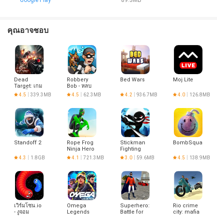
Google Play
89.3MB
คุณอาจชอบ
Dead
Robbery
Bed Wars
Moj Lite
Target: เกม
Bob - หลบ
ซอมบี้
หนีจาก
4.5
339.3MB
4.5
62.3MB
4.2
936.7MB
4.0
126.8MB
ตำรวจ
Standoff 2
Rope Frog
Stickman
BombSquad
Ninja Hero
Fighting
Car Vegas
4.3
1.8GB
4.1
721.3MB
3.0
59.6MB
4.5
138.9MB
เวิร์มโซน.io
Omega
Superhero:
Rio crime
- งูจอม
Legends
Battle for
city: mafia