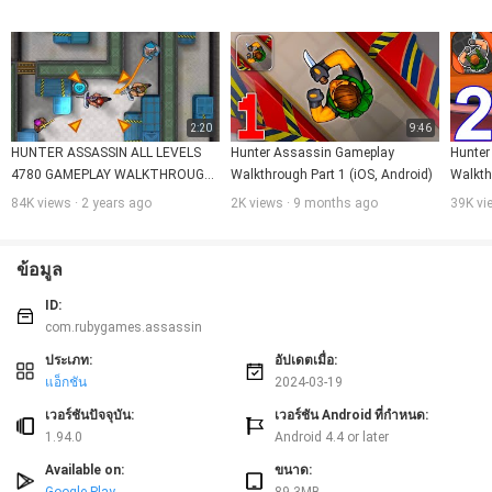
ใช้งานของช่วงทดลองใช้ฟรีหากมีให้จะถูกริบเมื่อผู้ใช้ซื้อการสมัครรับข้อมูลสิ่งพิมพ์
นั้นหากมี
สำหรับข้อมูลเพิ่มเติมโปรดตรวจสอบลิงก์ด้านล่าง:
นโยบาย - http://rubygamestudio.com/privacypolicy.html
เงื่อนไขการสมัครสมาชิก - http://rubygamestudio.com/subscription- Terms-
hunterassassin.html
เงื่อนไขการใช้งาน: http://rubygamestudio.com/termsofuse.html
ราคานี้กำหนดไว้สำหรับลูกค้าในสหรัฐอเมริกา ราคาในประเทศอื่น ๆ อาจแตกต่าง
2:20
9:46
กันไปและค่าใช้จ่ายจริงอาจถูกแปลงเป็นสกุลเงินท้องถิ่นของคุณ
HUNTER ASSASSIN ALL LEVELS 
Hunter Assassin Gameplay 
Hunter
หากต้องการยกเลิกการสมัครของคุณโปรดไปที่:
4780 GAMEPLAY WALKTHROUGH 
Walkthrough Part 1 (iOS, Android)
Walkthr
https://support.google.com/googleplay/answer/7018481
PART 761
22-36 
การติดต่อเรา
84K views · 2 years ago
2K views · 9 months ago
39K vi
หากมีคำถามใด ๆ เกี่ยวกับข้อกำหนดเหล่านี้คุณสามารถติดต่อเราได้โดยใช้ข้อมูล
ด้านล่าง
Ruby Games
ข้อมูล
ตุรกี
info@rubygamestudio.com
ID:
com.rubygames.assassin
ประเภท:
อัปเดตเมื่อ:
แอ็กชัน
2024-03-19
เวอร์ชันปัจจุบัน:
เวอร์ชัน Android ที่กำหนด:
1.94.0
Android 4.4 or later
Available on:
ขนาด: