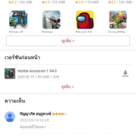
ตะกละ
Justice
gangster
4.2
160.1MB
4.5
733.4MB
4.0
119.4MB
4.3
106.7MB
Anger of
Sniper
Among Us
Incredible
stick 5 :
3D：เกมยิง
Monster
zombie
ปืน
ดูเพิ่ม
City
4.5
66.2MB
4.5
206.3MB
3.9
657.8MB
3.0
42.3MB
Revenge
เวอร์ชันก่อนหน้า
Hunter Assassin 1.94.0
Pixel FPS -
Gun
2024-03-19
|
89.3MB
|
APK
Defense
3.0
21.7MB
ดูเพิ่ม
ความเห็น
กัญญาภัค อนุกูลวงษ์
2022-05-14 16:20
สนุกแต่มีโฆษณา