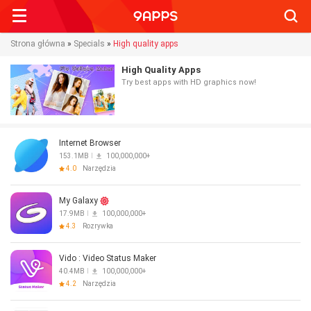
Searc
Strona główna
»
Specials
»
High quality apps
High Quality Apps
Try best apps with HD graphics now!
Internet Browser
153.1MB
100,000,000+
4.0
Narzędzia
My Galaxy
17.9MB
100,000,000+
4.3
Rozrywka
Vido : Video Status Maker
40.4MB
100,000,000+
4.2
Narzędzia