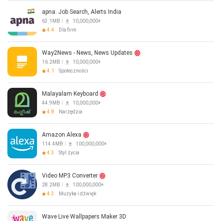
apna: Job Search, Alerts India
63.1MB
10,000,000+
4.4
Dla firm
Way2News - News, News Updates
16.2MB
10,000,000+
4.1
Społeczności
Malayalam Keyboard
44.9MB
10,000,000+
4.8
Narzędzia
Amazon Alexa
114.4MB
100,000,000+
4.3
Styl życia
Video MP3 Converter
28.2MB
100,000,000+
4.3
Muzyka i dźwięk
Wave Live Wallpapers Maker 3D