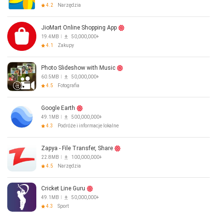
4.2
Narzędzia
JioMart Online Shopping App
19.4MB
50,000,000+
4.1
Zakupy
Photo Slideshow with Music
60.5MB
50,000,000+
4.5
Fotografia
Google Earth
49.1MB
500,000,000+
4.3
Podróże i informacje lokalne
Zapya - File Transfer, Share
22.8MB
100,000,000+
4.5
Narzędzia
Cricket Line Guru
49.1MB
50,000,000+
4.3
Sport