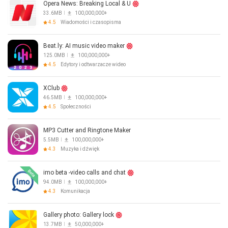
Opera News: Breaking Local & U
33.6MB
100,000,000+
4.5
Wiadomości i czasopisma
Beat.ly: AI music video maker
125.0MB
100,000,000+
4.5
Edytory i odtwarzacze wideo
XClub
46.5MB
100,000,000+
4.5
Społeczności
MP3 Cutter and Ringtone Maker
5.5MB
100,000,000+
4.3
Muzyka i dźwięk
imo beta -video calls and chat
94.0MB
100,000,000+
4.3
Komunikacja
Gallery photo: Gallery lock
13.7MB
50,000,000+