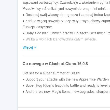
wąsowani barbarzyńcy, Czarodzieje z władaniem ognia i 
Przeciwnicy z 2 unikalnymi nowymi obroną: mini-minion ul
● Dostosuj swój własny dom gracza i zarabiaj trofea kap
● Ładuje więcej nowych rzeczy, w tym wybuchowy super 
Funkcje klasyczne:
● Dołącz do klanu innych graczy lub zacznij własnych i
● Walka w wojnach klanowychna całym świecie.
● Przetestuj swoje umiejętności w konkurencyjnych ligac
Więcej
● Wykonaj sojusze, współpracuj z klanem w grach klan
●Zaplanuj swoją unikalną strategię bitewną z niezliczon
Co nowego w Clash of Clans 16.0.8
● W konkurowaniu z najlepszymi graczami z AroUnd the 
● Zbieraj zasoby i kradnij łupy innym graczom, aby ulep
Get set for a super summer of Clash!
● bronić się przed atakami wroga mnóstwem wież, armat
● Support your attacks with the new Apprentice Warden 
● Odblokuj epickie bohaterowie, takie jak król barbarz
● Super Hog Rider's leapt into battle and ready to level
Machine.
● And there's new Magic Items, new upgrades, sharper
● Ulepszenia badań w laboratorium, aby Twoje żołnierzy,
bronią się w czasie rzeczywistym jako widz lub sprawdź 
● Walcz z Królem Goblinów w trybie kampanii dla jedne