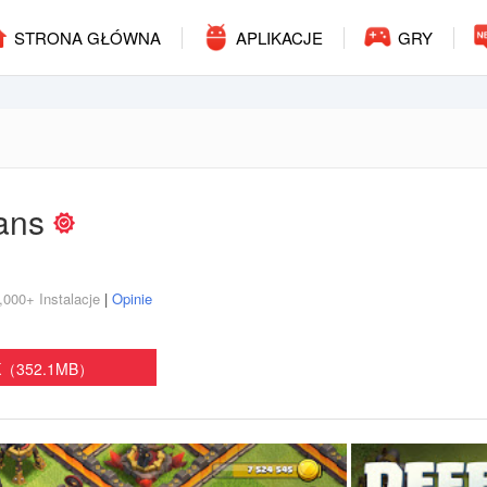
STRONA GŁÓWNA
APLIKACJE
GRY
lans
,000+ Instalacje
|
Opinie
PK（352.1MB）