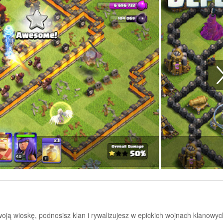
oją wioskę, podnosisz klan i rywalizujesz w epickich wojnach klanowyc