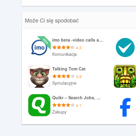
Może Ci się spodobać
imo beta -video calls and chat
4.3
Komunikacja
Pobierz APK
Talking Tom Cat
3.9
Symulacyjne
Pobierz APK
Quikr – Search Jobs, Mobiles,
4.1
Zakupy
Pobierz XAPK