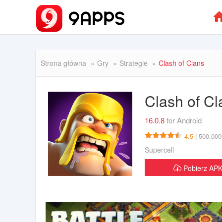
Strona główna
Gry
Strategie
Clash of Clans
Clash of C
16.0.8
for Android
4.5
|
500,000
Supercell
Pobierz A