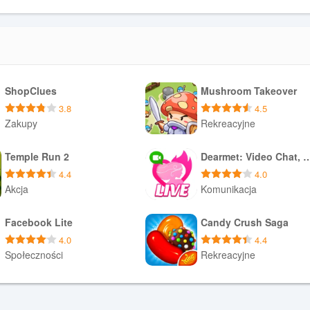
ShopClues
Mushroom Takeover
3.8
4.5
Zakupy
Rekreacyjne
Pobierz APK
Pobierz APK
Temple Run 2
Dearmet: Video Chat, 
4.4
4.0
Akcja
Komunikacja
Pobierz APK
Pobierz APK
Facebook Lite
Candy Crush Saga
4.0
4.4
Społeczności
Rekreacyjne
Pobierz APK
Pobierz APK