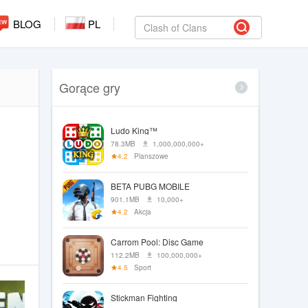
BLOG
PL
Gorące gry
Ludo King™
78.3MB
1,000,000,000+
4.2
Planszowe
BETA PUBG MOBILE
901.1MB
10,000+
4.2
Akcja
Carrom Pool: Disc Game
112.2MB
100,000,000+
4.5
Sport
Stickman Fighting