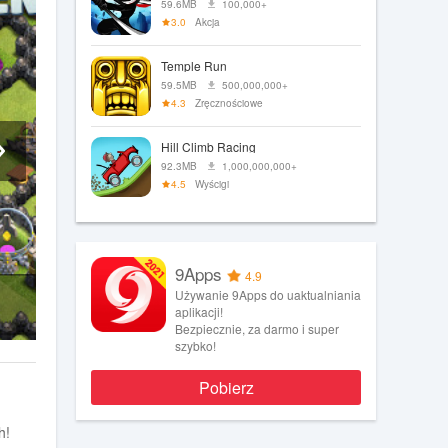
59.6MB
100,000+
3.0
Akcja
Temple Run
59.5MB
500,000,000+
4.3
Zręcznościowe
Hill Climb Racing
92.3MB
1,000,000,000+
4.5
Wyścigi
9Apps
4.9
Używanie 9Apps do uaktualniania
aplikacji!
Bezpiecznie, za darmo i super
szybko!
Pobierz
h!