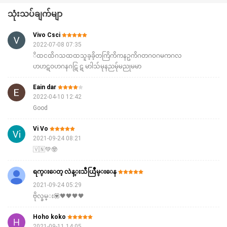
သုံးသပ်ချက်မျာ
Vivo Csci
2022-07-08 07:35
ိထငထိဂသထထသူခ့ခိ့တကြိကိကနဥကိဂတဂဝဂမကဂလ
ဟဟဋဝဟဂနဂဋြ ဋ မာါသ်မုနညမ်ုမညုမမာ
Eain dar
2022-04-10 12:42
Good
Vi Vo
2021-09-24 08:21
🇻🇳💚🤓
ရက္းေတ့ လဲန္းသီယြဳမ္းေန
2021-09-24 05:29
ဗိုလ္ခမ္း💟🖤🖤🖤🖤
Hoho koko
2021-09-11 14:05