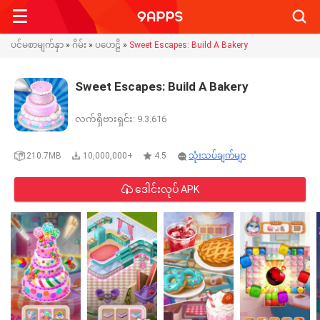
Searc
ပင်မစာမျက်နှာ
»
ဂိမ်း
»
ပဟေဠိ
»
Sweet Escapes: Build A Bakery
Sweet Escapes: Build A Bakery
လက်ရှိဗားရှင်း: 9.3.616
210.7MB
10,000,000+
4.5
သုံးသပ်ချက်မျာ
ဒေါင်းလုပ် APK