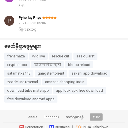
5efu
Pyho lay Phyo
2021-08-25 05:06
ဂိမ္းအသစ္
ခေတ်မှီရှာဖွေမှုများ
frehsmaza
vvid live
rescue cut
sas gujarat
cryptoinbox
डाउनलोड फ्री
bhobu reload
satamatka143
gangster torrent
sakshi app download
zcode line reversal
amazon shopping india
download tube mate app
app lock apk free download
free download android apps
About
Feedback
ဆက်သွယ်ရန်
Top
Corporation
Business
DMCA Takedown