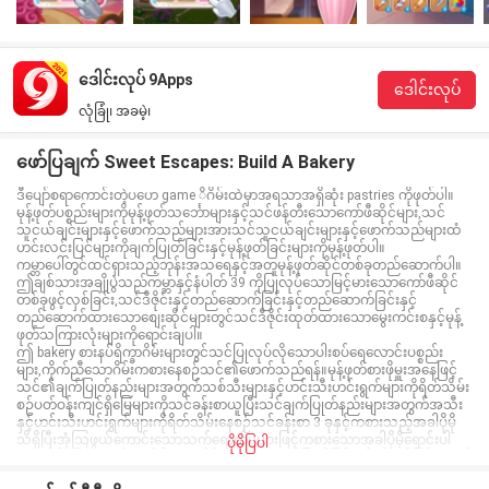
ဒေါင်းလုပ် 9Apps
ဒေါင်းလုပ်
လုံခြုံ၊ အခမဲ့၊
ဖော်ပြချက် Sweet Escapes: Build A Bakery
ဒီပျော်စရာကောင်းတဲ့ပဟေ game ိဂိမ်းထဲမှာအရသာအရှိဆုံး pastries ကိုဖုတ်ပါ။
မုန့်ဖုတ်ပစ္စည်းများကိုမုန့်ဖုတ်သင်္ဘောများနှင့်သင်ဖန်တီးသောကော်ဖီဆိုင်များ,သင်
သူငယ်ချင်းများနှင့်ဖောက်သည်များအားသင်သူငယ်ချင်းများနှင့်ဖောက်သည်များထံ
ဟင်းလင်းပြင်များကိုချက်ပြုတ်ခြင်းနှင့်မုန့်ဖုတ်ခြင်းများကိုမုန့်ဖုတ်ပါ။
ကမ္ဘာပေါ်တွင်ထင်ရှားသည့်ဘုန်းအသရေနှင့်အတူမုန့်ဖုတ်ဆိုင်တစ်ခုတည်ဆောက်ပါ။
ဤချစ်သားအချိုပွဲသည်ကမ္ဘာနှင့်နံပါတ် 39 ကိုပြုလုပ်သောမြင့်မားသောကော်ဖီဆိုင်
တစ်ခုဖွင့်လှစ်ခြင်း,သင်ဒီဇိုင်းနှင့်တည်ဆောက်ခြင်းနှင့်တည်ဆောက်ခြင်းနှင့်
တည်ဆောက်ထားသောစျေးဆိုင်များတွင်သင်ဒီဇိုင်းထုတ်ထားသောမွေးကင်းစနှင့်မုန့်
ဖုတ်သကြားလုံးများကိုရောင်းချပါ။
ဤ bakery စားနပ်ရိက္ခာဂိမ်းများတွင်သင်ပြုလုပ်လိုသောပါးစပ်ရေလောင်းပစ္စည်း
များ,ကိုက်ညီသောဂိမ်းကစားနေစဉ်သင်၏ဖောက်သည်ရန်။မုန့်ဖုတ်စားဖိုမှူးအနေဖြင့်
သင်၏ချက်ပြုတ်နည်းများအတွက်သစ်သီးများနှင့်ဟင်းသီးဟင်းရွက်များကိုရိတ်သိမ်း
စဉ်ပတ်ဝန်းကျင်ရှိမြေများကိုသင်ခန်းစာယူပြီးသင်ချက်ပြုတ်နည်းများအတွက်အသီး
နှင့်ဟင်းသီးဟင်းရွက်များကိုရိတ်သိမ်းနေစဉ်သင်ခန်းစာ 3 ခုနှင့်ကစားသည့်အခါပိုမို
သိရှိပြီးအံ့သြဖွယ်ကောင်းသောသက်ရောက်မှုများဖြင့်ကစားသောအခါပိုမိုရောင်းပါ
ပိုမိုပြပါ
စျေးဆိုင်။မြို့ထဲတွင်နေထိုင်သောတိရိစ္ဆာန်များမှချက်ပြုတ်ခြင်းနှင့်မုန့်ဖုတ်ခြင်းများကို
ချက်ပြုတ်ခြင်းနှင့်မုန့်ဖုတ်ရန်အကူအညီများ,သင်၏မုန့်ဖုတ်ဆိုင်သည်ကြီးကျယ်