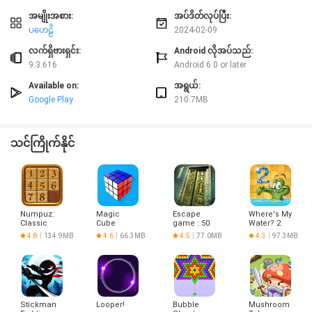
အမျိုးအစား:
အပ်ဒိတ်လုပ်ပြီး:
ပဟေဠိ
2024-02-09
လက်ရှိဗားရှင်း:
Android လိုအပ်သည်:
9.3.616
Android 6.0 or later
Available on:
အရွယ်:
Google Play
210.7MB
သင်ကြိုက်နိုင်
Numpuz:
Magic
Escape
Where's My
Classic
Cube
game : 50
Water? 2
Number
Puzzle 3D
rooms 1
4.8
134.9MB
4.6
66.3MB
4.5
77.0MB
4.3
97.3MB
Games
Stickman
Looper!
Bubble
Mushroom