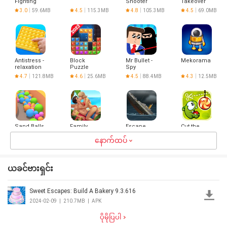
Fighting
Shooter
Takeover
Rainbow -
3.0
59.6MB
4.5
115.3MB
4.8
105.3MB
4.5
69.0MB
Shoot &
Pop Puzzle
Antistress -
Block
Mr Bullet -
Mekorama
relaxation
Puzzle
Spy
toys
Gem:
Puzzles
4.7
121.8MB
4.6
25.6MB
4.5
88.4MB
4.3
12.5MB
Jewel Blast
Sand Balls
Family
Escape
Cut the
- Puzzle
Hotel: love
Titanic
Rope
Game
& match-3
နောက်ထပ်
4.3
152.5MB
4.6
190.3MB
4.6
49.3MB
4.5
71.2MB
ယခင်ဗားရှင်း
Sweet Escapes: Build A Bakery 9.3.616
Sudoku.com
Rescue Cut
Butterbean's
MLP
- classic
- Rope
Cafe
Matching
2024-02-09
|
210.7MB
|
APK
sudoku
Puzzle
Puzzle
4.4
71.8MB
4.2
62.1MB
3.0
33.2MB
3.0
31.4MB
New Game
ပိုမိုပြပါ