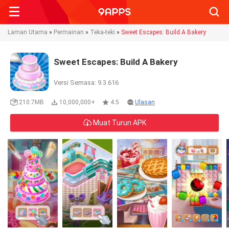
Searc
Laman Utama
»
Permainan
»
Teka-teki
»
Sweet Escapes: Build A Bakery
Sweet Escapes: Build A Bakery
Versi Semasa: 9.3.616
210.7MB
10,000,000+
4.5
Ulasan
Muat Turun APK