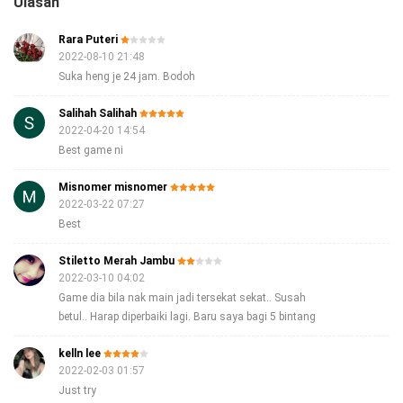
Ulasan
Rara Puteri
2022-08-10 21:48
Suka heng je 24 jam. Bodoh
Salihah Salihah
2022-04-20 14:54
Best game ni
Misnomer misnomer
2022-03-22 07:27
Best
Stiletto Merah Jambu
2022-03-10 04:02
Game dia bila nak main jadi tersekat sekat.. Susah
betul.. Harap diperbaiki lagi. Baru saya bagi 5 bintang
kelln lee
2022-02-03 01:57
Just try