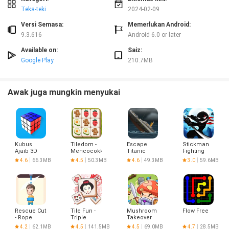
Teka-teki
2024-02-09
Versi Semasa:
Memerlukan Android:
9.3.616
Android 6.0 or later
Available on:
Saiz:
Google Play
210.7MB
Awak juga mungkin menyukai
Kubus
Tiledom -
Escape
Stickman
Ajaib 3D
Mencocokkan
Titanic
Fighting
Puzzle
4.6
66.3MB
4.5
50.3MB
4.6
49.3MB
3.0
59.6MB
Rescue Cut
Tile Fun -
Mushroom
Flow Free
- Rope
Triple
Takeover
Puzzle
Puzzle
4.2
62.1MB
4.5
141.5MB
4.5
69.0MB
4.7
28.5MB