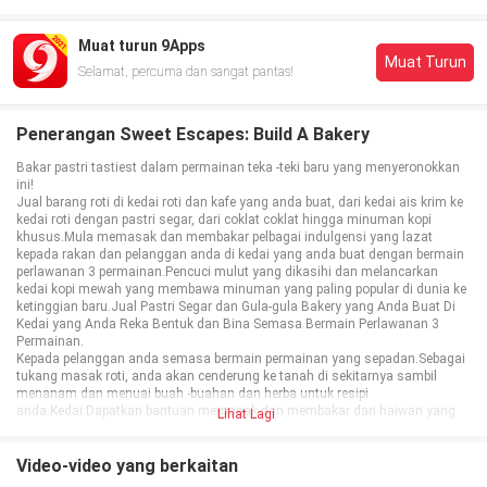
Muat turun 9Apps
Muat Turun
Selamat, percuma dan sangat pantas!
Penerangan Sweet Escapes: Build A Bakery
Bakar pastri tastiest dalam permainan teka -teki baru yang menyeronokkan
ini!
Jual barang roti di kedai roti dan kafe yang anda buat, dari kedai ais krim ke
kedai roti dengan pastri segar, dari coklat coklat hingga minuman kopi
khusus.Mula memasak dan membakar pelbagai indulgensi yang lazat
kepada rakan dan pelanggan anda di kedai yang anda buat dengan bermain
perlawanan 3 permainan.Pencuci mulut yang dikasihi dan melancarkan
kedai kopi mewah yang membawa minuman yang paling popular di dunia ke
ketinggian baru.Jual Pastri Segar dan Gula-gula Bakery yang Anda Buat Di
Kedai yang Anda Reka Bentuk dan Bina Semasa Bermain Perlawanan 3
Permainan.
Kepada pelanggan anda semasa bermain permainan yang sepadan.Sebagai
tukang masak roti, anda akan cenderung ke tanah di sekitarnya sambil
menanam dan menuai buah -buahan dan herba untuk resipi
anda.Kedai.Dapatkan bantuan memasak dan membakar dari haiwan yang
Lihat Lagi
tinggal di bandar, masing -masing dengan bakat yang unik tetapi cinta
bersama semua perkara yang manis dan manis.Kedai bakar anda mungkin
hebat, tetapi berhati -hati untuk kesihatan & amp;Inspektor Keselamatan
Video-video yang berkaitan
Siapa Yang Akan Menurunkan Anda!Anda.