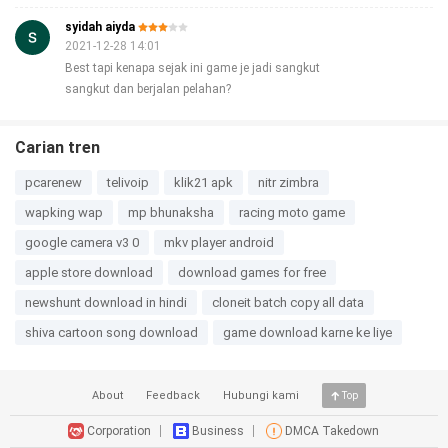
syidah aiyda
2021-12-28 14:01
Best tapi kenapa sejak ini game je jadi sangkut
sangkut dan berjalan pelahan?
Carian tren
pcarenew
telivoip
klik21 apk
nitr zimbra
wapking wap
mp bhunaksha
racing moto game
google camera v3 0
mkv player android
apple store download
download games for free
newshunt download in hindi
cloneit batch copy all data
shiva cartoon song download
game download karne ke liye
About
Feedback
Hubungi kami
Top
Corporation
Business
DMCA Takedown