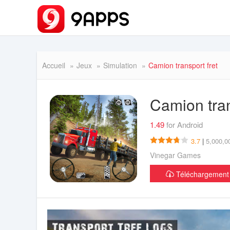
Accueil
Jeux
Simulation
Camion transport fret
Camion tran
1.49
for Android
3.7
|
5,000,00
Vinegar Games
Téléchargemen