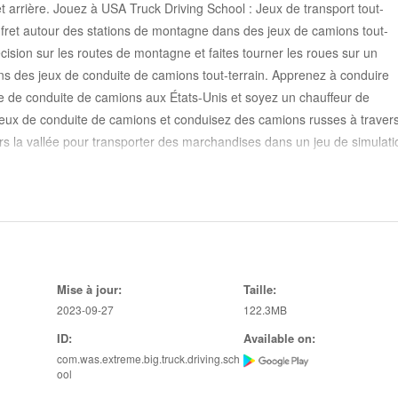
 arrière. Jouez à USA Truck Driving School : Jeux de transport tout-
e fret autour des stations de montagne dans des jeux de camions tout-
ision sur les routes de montagne et faites tourner les roues sur un
ns des jeux de conduite de camions tout-terrain. Apprenez à conduire
de conduite de camions aux États-Unis et soyez un chauffeur de
 jeux de conduite de camions et conduisez des camions russes à traver
rs la vallée pour transporter des marchandises dans un jeu de simulati
ions hors route à l'aide de deux volants en même temps. Manœuvrez
uisant des camions tout-terrain ou des camions de boue et franchisse
école de conduite de camions Offroad USA. Testez la puissance du moteu
n européen dans le jeu de conduite ultime. Conduisez des camions boueu
atmosphère hors route avec les routes de montagne escarpées des stations
Mise à jour:
Taille:
tez dans la cabine d'un gros camion euro, démarrez un moteur diesel 
2023-09-27
122.3MB
. Explorez tous les moyens hors route de la station de montagne pour
ID:
Available on:
ur d'école de conduite de camion américain.
com.was.extreme.big.truck.driving.sch
nditions de conduite extrêmes pour atteindre votre destination dans d
ool
 collines, les forêts, les montagnes, les virages extrêmes et les conditi