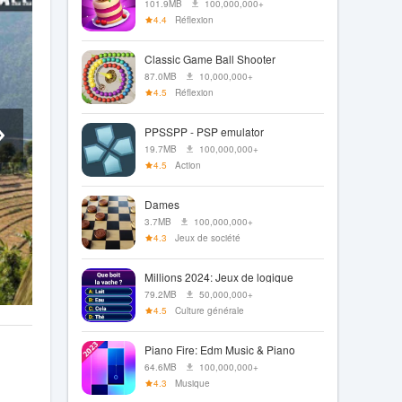
101.9MB
100,000,000+
4.4
Réflexion
Classic Game Ball Shooter
87.0MB
10,000,000+
4.5
Réflexion
PPSSPP - PSP emulator
19.7MB
100,000,000+
4.5
Action
Dames
3.7MB
100,000,000+
4.3
Jeux de société
Millions 2024: Jeux de logique
79.2MB
50,000,000+
4.5
Culture générale
Piano Fire: Edm Music & Piano
64.6MB
100,000,000+
4.3
Musique