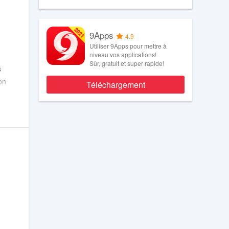
9Apps
4.9
Utiliser 9Apps pour mettre à
niveau vos applications!
Sûr, gratuit et super rapide!
s
on
Téléchargement
z
r
x
et
es
ons