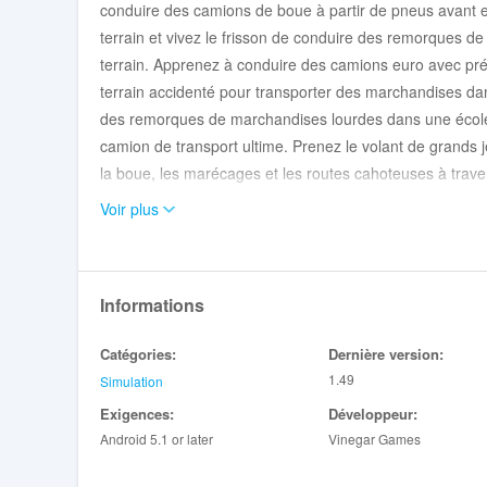
conduire des camions de boue à partir de pneus avant et
terrain et vivez le frisson de conduire des remorques d
terrain. Apprenez à conduire des camions euro avec préc
terrain accidenté pour transporter des marchandises da
des remorques de marchandises lourdes dans une école 
camion de transport ultime. Prenez le volant de grands
la boue, les marécages et les routes cahoteuses à trave
de conduite de camion américain.
Voir plus
Présentation de défis uniques de stationnement de cam
indépendamment les pneus avant et arrière tout en cond
les obstacles en territoire inexploré avec la dernière 
Informations
diesel six cylindres en ligne de 14,8 litres d'un camio
sur des terrains difficiles hors route et profitez de l'
Catégories:
Dernière version:
de montagne dans les jeux de conduite de camions. Sau
1.49
Simulation
ne sous-estimez pas la puissance d'un camion russe 6x6
Exigences:
Développeur:
conduire votre remorque de fret lourde dans le simulate
Android 5.1 or later
Vinegar Games
Vous conduirez le camion de transport lourd dans des co
jeux de camions tout-terrain. Les terrains hors route, les