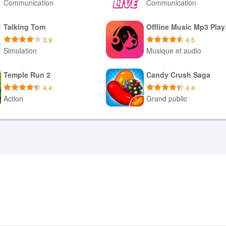
Communication
Communication
Téléchargement APK
Téléchargement APK
Talking Tom
Offl
3.9
4.5
Simulation
Musique et audio
Téléchargement APK
Téléchargement APK
Temple Run 2
Candy Crush Saga
4.4
4.4
Action
Grand public
Téléchargement APK
Téléchargement APK