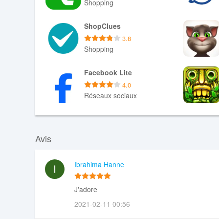
Shopping
Téléchargement XAPK
ShopClues
3.8
Shopping
Téléchargement APK
Facebook Lite
4.0
Réseaux sociaux
Téléchargement APK
Avis
Ibrahima Hanne
J'adore
2021-02-11 00:56