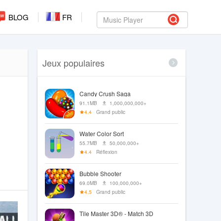
BLOG
FR
Jeux populaires
Candy Crush Saga
91.1MB
1,000,000,000+
4.4
Grand public
Water Color Sort
55.7MB
50,000,000+
4.4
Réflexion
Bubble Shooter
69.0MB
100,000,000+
4.5
Grand public
Tile Master 3D® - Match 3D