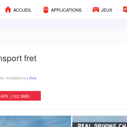
ACCUEIL
APPLICATIONS
JEUX
sport fret
0+ Installations
|
Avis
t APK（122.3MB）