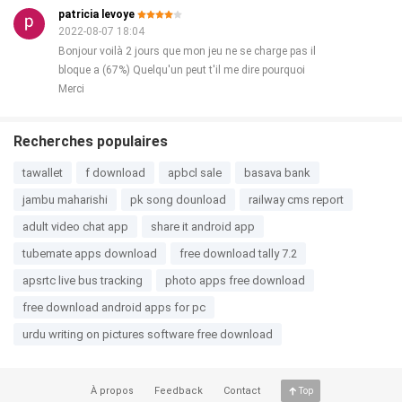
patricia levoye
2022-08-07 18:04
Bonjour voilà 2 jours que mon jeu ne se charge pas il
bloque a (67%) Quelqu'un peut t'il me dire pourquoi
Merci
Recherches populaires
tawallet
f download
apbcl sale
basava bank
jambu maharishi
pk song dounload
railway cms report
adult video chat app
share it android app
tubemate apps download
free download tally 7.2
apsrtc live bus tracking
photo apps free download
free download android apps for pc
urdu writing on pictures software free download
À propos
Feedback
Contact
Top