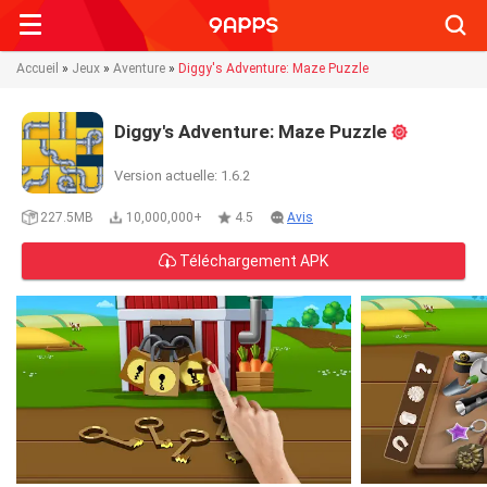
Searc
Accueil
»
Jeux
»
Aventure
»
Diggy's Adventure: Maze Puzzle
Diggy's Adventure: Maze Puzzle
Version actuelle: 1.6.2
227.5MB
10,000,000+
4.5
Avis
Téléchargement APK