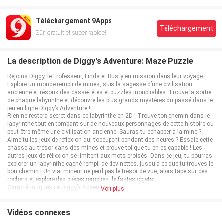
Téléchargement 9Apps
Téléchargement
Sûr, gratuit et super rapide!
La description de Diggy's Adventure: Maze Puzzle
Rejoins Diggy, le Professeur, Linda et Rusty en mission dans leur voyage !
Explore un monde rempli de mines, suis la sagesse d’une civilisation
ancienne et résous des casse-têtes et puzzles inoubliables. Trouve la sortie
de chaque labyrinthe et découvre les plus grands mystères du passé dans le
jeu en ligne Diggy’s Adventure !
Rien ne restera secret dans ce labyrinthe en 2D ! Trouve ton chemin dans le
labyrinthe tout en tombant sur de nouveaux personnages de cette histoire ou
peut-être même une civilisation ancienne. Sauras-tu échapper à la mine ?
Aime-tu les jeux de réflexion qui t’occupent pendant des heures ? Essaie cette
chasse au trésor dans des mines et prouve-toi que tu en es capable ! Les
autres jeux de réflexion se limitent aux mots croisés. Dans ce jeu, tu pourras
explorer un labyrinthe caché rempli de devinettes, jusqu’à ce que tu trouves le
bon chemin ! Un vrai mineur ne perd pas le trésor de vue, alors tape sur ces
rochers et explore des pièces remplies de fastes objets.
Caractéristiques de Diggy’s Adventure :
Voir plus
▶ Es-tu fan de puzzles ? Ce jeu contient plus d’un millier d’énigmes à
résoudre provenant de différentes civilisations.
▶ Perds-toi dans plus de 500 labyrinthes aux niveaux de difficulté différents.
Vidéos connexes
Ne reste pas piégé dans le donjon !