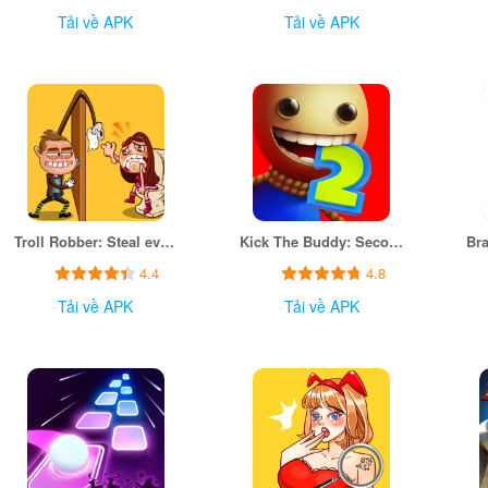
Tải về APK
Tải về APK
Troll Robber: Steal everything
Kick The Buddy: Second Kick
4.4
4.8
Tải về APK
Tải về APK