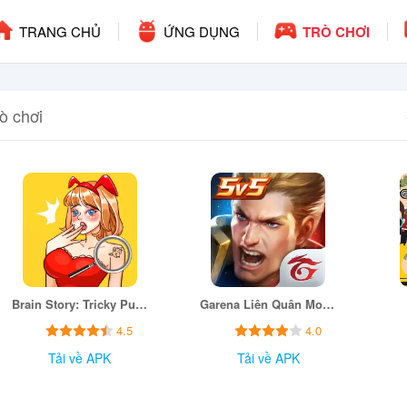
TRANG CHỦ
ỨNG DỤNG
TRÒ CHƠI
ò chơi
Brain Story: Tricky Puzzle
Garena Liên Quân Mobile
4.5
4.0
Tải về APK
Tải về APK