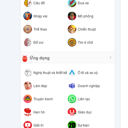
Câu đố
Đua xe
Nhập vai
Mô phỏng
Thể thao
Chiến thuật
Đố vui
Tìm ô chữ
Ứng dụng
Nghệ thuật và thiết kế
Ô tô và xe cộ
Làm đẹp
Doanh nghiệp
Truyện tranh
Liên lạc
Hẹn hò
Giáo dục
Giải trí
Sự kiện