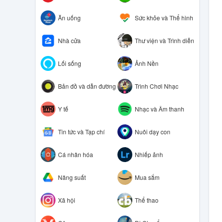
Ăn uống
Sức khỏe và Thể hình
Nhà cửa
Thư viện và Trình diễn
Lối sống
Ảnh Nền
Bản đồ và dẫn đường
Trình Chơi Nhạc
Y tế
Nhạc và Âm thanh
Tin tức và Tạp chí
Nuôi dạy con
Cá nhân hóa
Nhiếp ảnh
Năng suất
Mua sắm
Xã hội
Thể thao