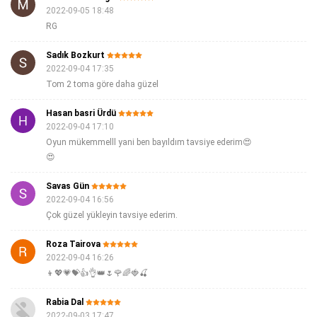
2022-09-05 18:48
RG
Sadık Bozkurt
2022-09-04 17:35
Tom 2 toma göre daha güzel
Hasan basri Ürdü
2022-09-04 17:10
Oyun mükemmelll yani ben bayıldım tavsiye ederim😍
😍
Savas Gün
2022-09-04 16:56
Çok güzel yükleyin tavsiye ederim.
Roza Tairova
2022-09-04 16:26
👦💖💗💝👍👌👑🌷🌹🌈🍓🍒
Rabia Dal
2022-09-03 17:47