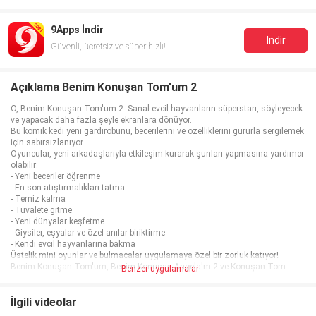
9Apps İndir
İndir
Güvenli, ücretsiz ve süper hızlı!
Açıklama Benim Konuşan Tom'um 2
O, Benim Konuşan Tom'um 2. Sanal evcil hayvanların süperstarı, söyleyecek
ve yapacak daha fazla şeyle ekranlara dönüyor.
Bu komik kedi yeni gardırobunu, becerilerini ve özelliklerini gururla sergilemek
için sabırsızlanıyor.
Oyuncular, yeni arkadaşlarıyla etkileşim kurarak şunları yapmasına yardımcı
olabilir:
- Yeni beceriler öğrenme
- En son atıştırmalıkları tatma
- Temiz kalma
- Tuvalete gitme
- Yeni dünyalar keşfetme
- Giysiler, eşyalar ve özel anılar biriktirme
- Kendi evcil hayvanlarına bakma
Üstelik mini oyunlar ve bulmacalar uygulamaya özel bir zorluk katıyor!
Benim Konuşan Tom'um, Benim Konuşan Angela'm 2 ve Konuşan Tom
Benzer uygulamalar
Arkadaşlarım'ın yaratıcısı Outfit7'dan.
Bu uygulama şunları içerir:
- Outfit7'ın ürünlerinin tanıtımı ve reklamlar;
İlgili videolar
- Müşterileri Outfit7'ın web sitelerine ve diğer uygulamalarına yönlendiren