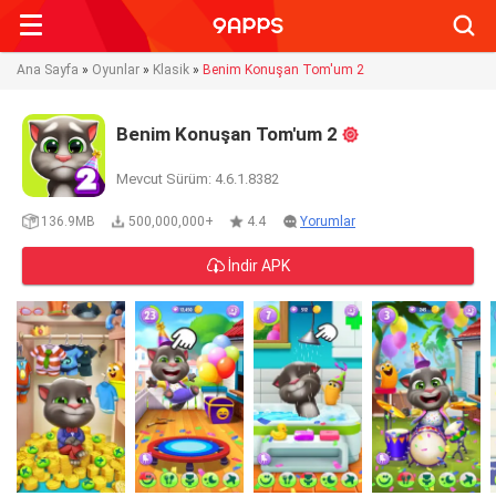
Searc
Ana Sayfa
»
Oyunlar
»
Klasik
»
Benim Konuşan Tom'um 2
Benim Konuşan Tom'um 2
Mevcut Sürüm: 4.6.1.8382
136.9MB
500,000,000+
4.4
Yorumlar
İndir APK