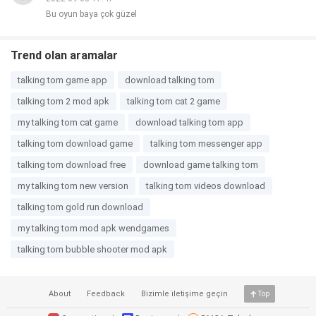
Bu oyun baya çok güzel
Trend olan aramalar
talking tom game app
download talking tom
talking tom 2 mod apk
talking tom cat 2 game
my talking tom cat game
download talking tom app
talking tom download game
talking tom messenger app
talking tom download free
download game talking tom
my talking tom new version
talking tom videos download
talking tom gold run download
my talking tom mod apk wendgames
talking tom bubble shooter mod apk
About
Feedback
Bizimle i̇letişime geçin
Top