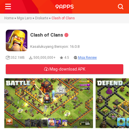
Searc
Home
»
Mga Laro
»
Diskarte
»
Clash of Clans
Clash of Clans
Kasalukuyang Bersyon: 16.0.8
352.1MB
500,000,000+
4.5
Mga Review
Mag-download APK