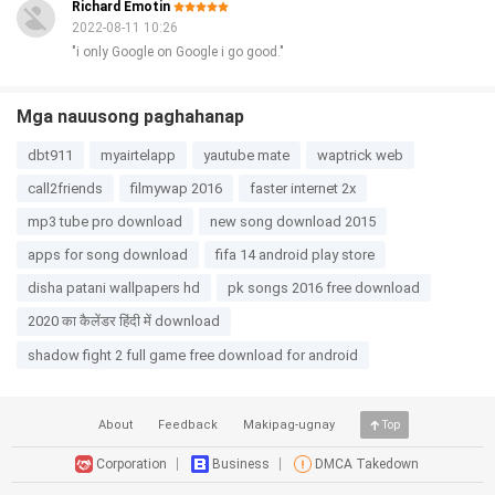
Richard Emotin
2022-08-11 10:26
"i only Google on Google i go good."
Mga nauusong paghahanap
dbt911
myairtelapp
yautube mate
waptrick web
call2friends
filmywap 2016
faster internet 2x
mp3 tube pro download
new song download 2015
apps for song download
fifa 14 android play store
disha patani wallpapers hd
pk songs 2016 free download
2020 का कैलेंडर हिंदी में download
shadow fight 2 full game free download for android
About
Feedback
Makipag-ugnay
Top
Corporation
Business
DMCA Takedown