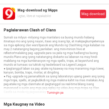
Mag-download ng 9Apps
Mag-download
Ligtas, libre at napakabilis!
Paglalarawan Clash of Clans
Sumali sa milyun -milyong mga manlalaro sa buong mundo habang
itinatayo mo ang iyong nayon, itaas ang isang lipi, at makipagkumpetensya
sa mga epikong clan wars!Ipasok ang Mundo ng Clash!Ang mga kalaban na
may 2 natatanging bagong panlaban: ang mini-minion hive at
reflector!malaking pag -upgrade para sa pala ng mga hadlang!sa buong
mundo.Plano ang iyong natatanging diskarte sa labanan na may hindi
mabilang na mga kumbinasyon ng mga spells, tropa, at bayani!und ang
mundo at tumaas sa tuktok ng leaderboard sa Legend League.
● Ipagtanggol laban sa pag -atake ng kaaway na may maraming mga tower,
kanyon, bomba, traps, mortar, at dingding.
● Pag -upgrade ng pananaliksik sa iyong laboratoryo upang gawin ang iyong
mga tropa, spells, at pagkubkob ng mga makina kahit na mas malakas.Ang
pag-atake ng mga clanmate at ipagtanggol sa real-time bilang isang
manonood o suriin ang mga pag-replay ng video.Ang mga tropa ng Clan
Castle sa mode ng pagsasanay.
Tumingin pa
● Kolektahin ang mga eksklusibong mga balat ng bayani at mga tanawin
upang ipasadya ang iyong nayon.
Ano ang hinihintay mo, pinuno?Sumali sa aksyon ngayon.
Mga Kaugnay na Video
Mangyaring tandaan!Ang Clash of Clans ay libre upang i -download at i -play,