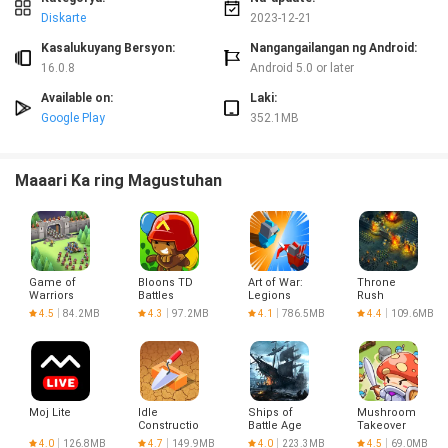
Diskarte
2023-12-21
Kasalukuyang Bersyon:
Nangangailangan ng Android:
16.0.8
Android 5.0 or later
Available on:
Laki:
Google Play
352.1MB
Maaari Ka ring Magustuhan
Game of
Bloons TD
Art of War:
Throne
Warriors
Battles
Legions
Rush
4.5
84.2MB
4.3
97.2MB
4.1
786.5MB
4.4
109.6MB
Moj Lite
Idle
Ships of
Mushroom
Construction
Battle Age
Takeover
3D
of Pirates
4.0
126.8MB
4.7
149.9MB
4.0
223.3MB
4.5
69.0MB