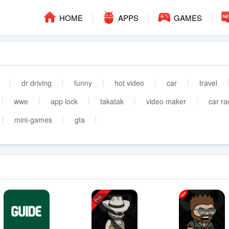
HOME
APPS
GAMES
dr driving
funny
hot video
car
travel
wwe
app lock
takatak
video maker
car ra
mini-games
gta