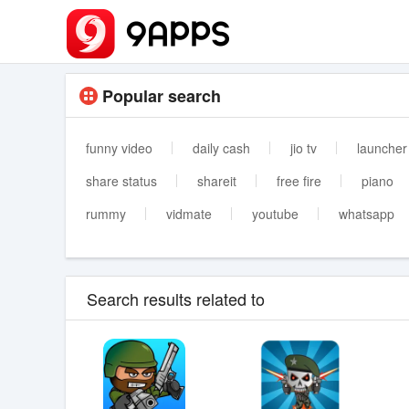
Popular search
funny video
daily cash
jio tv
launcher
share status
shareit
free fire
piano
rummy
vidmate
youtube
whatsapp
Search results related to