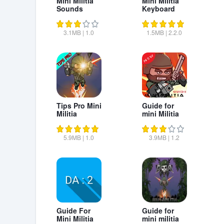
Mini Militia
Mini Militia
Sounds
Keyboard
3.1MB
|
1.0
1.5MB
|
2.2.0
Tips Pro Mini
Guide for
Militia
mini Militia
5.9MB
|
1.0
3.9MB
|
1.2
Guide For
Guide for
Mini Militia
mini militia