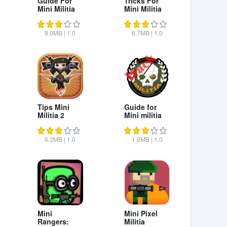
Guide For
Tricks For
Mini Militia
Mini Militia
9.0MB
|
1.0
6.7MB
|
1.0
Tips Mini
Guide for
Militia 2
Mini militia
6.3MB
|
1.0
1.6MB
|
1.0
Mini
Mini Pixel
Rangers:
Militia