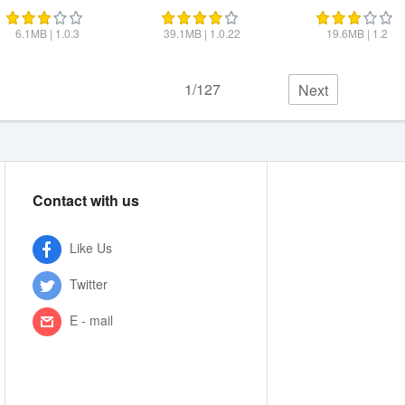
Militia
6.1MB
|
1.0.3
39.1MB
|
1.0.22
19.6MB
|
1.2
1/127
Next
Contact with us
Like Us
Twitter
E - mail