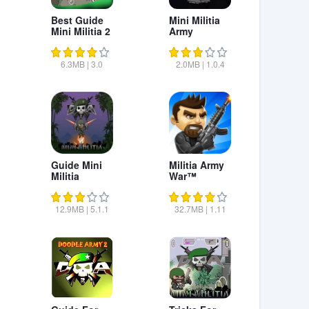
Best Guide
Mini Militia
Mini Militia 2
Army
6.3MB
|
3.0
2.0MB
|
1.0.4
Guide Mini
Militia Army
Militia
War™
12.9MB
|
5.1.1
32.7MB
|
1.11