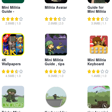
Mini Militia
Militia Avatar
Guide for
Guide -
Mini Militia
Doodle
Doodle
2.8MB
|
1.0
2.6MB
|
2.0
3.9MB
|
1.1
4K
Mini Militia
Mini Militia
Wallpapers
Guide , tips
Keyboard
for Mini
for 2020
Militia 2020
4.5MB
|
1.0
9.3MB
|
1.0
1.4MB
|
1.0