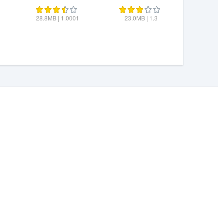
Online Militia
Game
28.8MB
|
1.0001
23.0MB
|
1.3