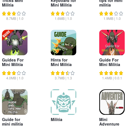
Tricks Mini
Keyboard for
tips for mini
Militia
Mini Militia
militia
8.7MB
|
1.0
1.6MB
|
1.0
1.9MB
|
1.0
Guides For
Hints for
Guide For
Mini Militia
Mini Militia
Mini Militia
Doodle Army
2020
4.0MB
|
1.0
3.7MB
|
1.3
1.4MB
|
0.0.1
Guide for
Militia
Mini
mini militia
Adventure