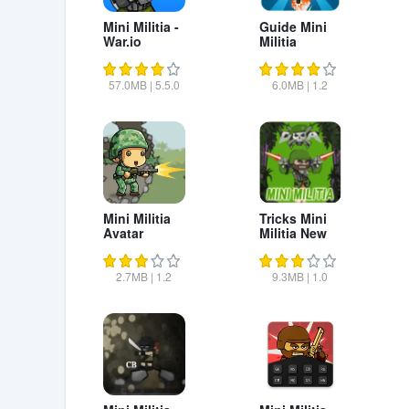
Mini Militia -
Guide Mini
War.io
Militia
57.0MB
|
5.5.0
6.0MB
|
1.2
Mini Militia
Tricks Mini
Avatar
Militia New
2.7MB
|
1.2
9.3MB
|
1.0