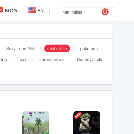
BLOG
EN
Sexy Teen Girl
mini militia
pokemon
cing
xxx
corona news
RummyCircle