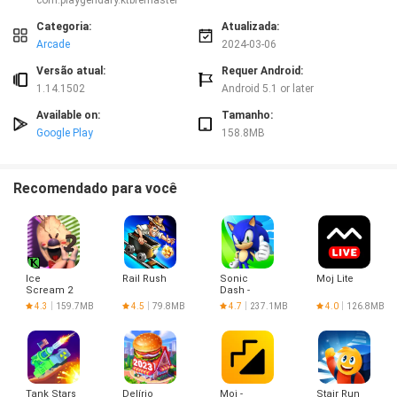
com.playgendary.ktbremaster
Categoria:
Atualizada:
Arcade
2024-03-06
Versão atual:
Requer Android:
1.14.1502
Android 5.1 or later
Available on:
Tamanho:
Google Play
158.8MB
Recomendado para você
Ice
Rail Rush
Sonic
Moj Lite
Scream 2
Dash -
Jogo de
4.3
159.7MB
4.5
79.8MB
4.7
237.1MB
4.0
126.8MB
Corrida
Tank Stars
Delírio
Moj -
Stair Run