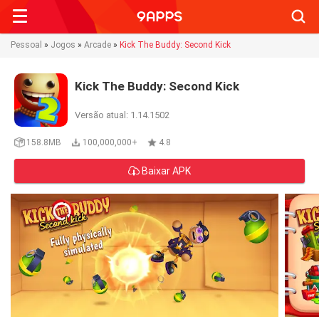
Searc
Pessoal
»
Jogos
»
Arcade
»
Kick The Buddy: Second Kick
Kick The Buddy: Second Kick
Versão atual: 1.14.1502
158.8MB
100,000,000+
4.8
Baixar APK