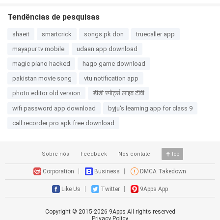
action
game
Tendências de pesquisas
shaeit
smartcrick
songs.pk don
truecaller app
mayapur tv mobile
udaan app download
magic piano hacked
hago game download
pakistan movie song
vtu notification app
photo editor old version
डीडी स्पोर्ट्स लाइव टीवी
wifi password app download
byju's learning app for class 9
call recorder pro apk free download
Sobre nós
Feedback
Nos contate
Top
Corporation
Business
DMCA Takedown
Like Us
Twitter
9Apps App
Copyright © 2015-
2026
9Apps All rights reserved
Privacy Policy