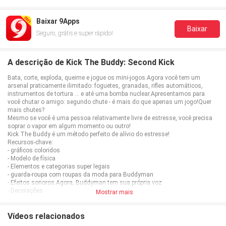
Baixar 9Apps
Baixar
Seguro, grátis e super rápido!
A descrição de Kick The Buddy: Second Kick
Bata, corte, exploda, queime e jogue os mini-jogos.Agora você tem um
arsenal praticamente ilimitado: foguetes, granadas, rifles automáticos,
instrumentos de tortura ... e até uma bomba nuclear.Apresentamos para
você chutar o amigo: segundo chute - é mais do que apenas um jogo!Quer
mais chutes?
Mesmo se você é uma pessoa relativamente livre de estresse, você precisa
soprar o vapor em algum momento ou outro!
Kick The Buddy é um método perfeito de alívio do estresse!
Recursos-chave:
- gráficos coloridos
- Modelo de física
- Elementos e categorias super legais
- guarda-roupa com roupas da moda para Buddyman
- Efeitos sonoros.Agora, Buddyman tem sua própria voz
- Decorações
Mostrar mais
- Banco com Buddyman Money
- Realizações interessantes
Pegue este jogo para garantir que você nunca sem uma maneira de diminuir
Vídeos relacionados
sua pressão arterialOu uma ferramenta perfeita para matar alguns minutos