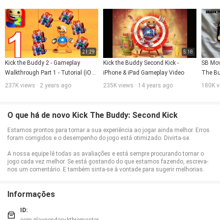
de reposição!
tem alguma sugestão sobre os novos itens ou idéias para comentários de
amigos?Inclua sua sugestão no feedback!
21:29
5:18
Kick the Buddy 2 - Gameplay 
Kick the Buddy Second Kick - 
SB Movi
Walkthrough Part 1 - Tutorial (iOS, 
iPhone & iPad Gameplay Video
The Bu
Android)
237K views · 2 years ago
235K views · 14 years ago
180K v
O que há de novo Kick The Buddy: Second Kick
Estamos prontos para tornar a sua experiência ao jogar ainda melhor. Erros
foram corrigidos e o desempenho do jogo está otimizado. Divirta-se.
A nossa equipe lê todas as avaliações e está sempre procurando tornar o
jogo cada vez melhor. Se está gostando do que estamos fazendo, escreva-
nos um comentário. E também sinta-se à vontade para sugerir melhorias.
Informações
ID: