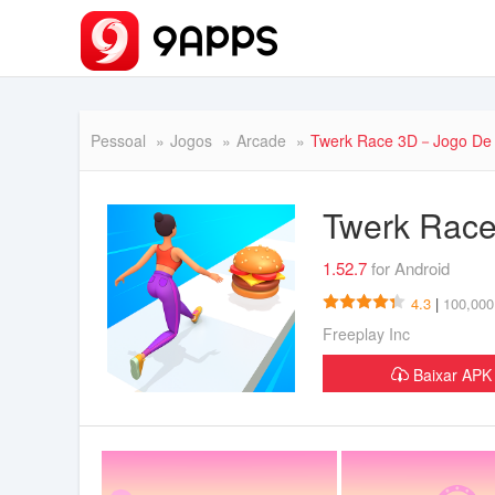
Pessoal
Jogos
Arcade
Twerk Race 3D－Jogo De 
Twerk Rac
1.52.7
for Android
4.3
|
100,000
Freeplay Inc
Baixar AP