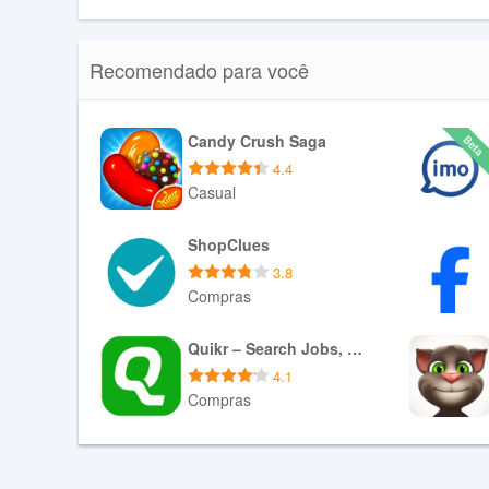
Recomendado para você
Candy Crush Saga
4.4
Casual
Baixar APK
ShopClues
3.8
Compras
Baixar APK
Quikr – Search Jobs, Mobiles,
4.1
Compras
Baixar XAPK