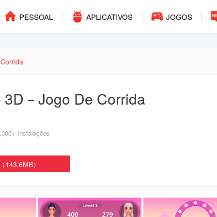
PESSOAL
APLICATIVOS
JOGOS
Corrida
e 3D－Jogo De Corrida
,000+ Instalações
K（143.6MB）