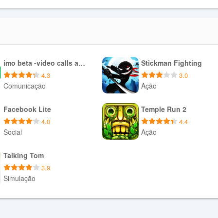
imo beta -video calls and chat
Stickman Fighting
4.3
3.0
Comunicação
Ação
Baixar APK
Baixar APK
Facebook Lite
Temple Run 2
4.0
4.4
Social
Ação
Baixar APK
Baixar APK
Talking Tom
3.9
Simulação
Baixar APK