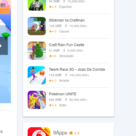
94.3MB
10,000,000+
4.5
Esportes
Stickman vs Craftman
136.5MB
10,000,000+
4.5
Casual
Craft Rain Fun Castle
31.6MB
5,000,000+
3.6
Simulação
Twerk Race 3D－Jogo De Corrida
143.6MB
100,000,000+
4.3
Arcade
Pokémon UNITE
593.9MB
50,000,000+
4.5
Ação
os
9Apps
4.9