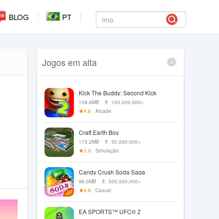
BLOG
PT
Jogos em alta
Kick The Buddy: Second Kick
158.8MB
100,000,000+
4.8
Arcade
Craft Earth Boy
173.2MB
50,000,000+
3.9
Simulação
Candy Crush Soda Saga
96.0MB
500,000,000+
4.6
Casual
EA SPORTS™ UFC® 2