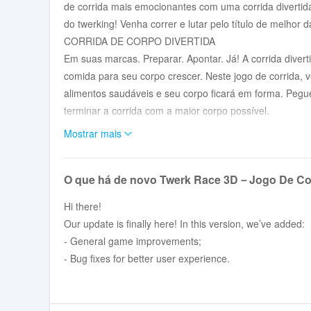
de corrida mais emocionantes com uma corrida divertida
do twerking! Venha correr e lutar pelo título de melhor 
CORRIDA DE CORPO DIVERTIDA
Em suas marcas. Preparar. Apontar. Já! A corrida diver
comida para seu corpo crescer. Neste jogo de corrida, 
alimentos saudáveis e seu corpo ficará em forma. Pegue
terminar a corrida com a maior corpo possível.
OBSTÁCULOS INSANOS
Mostrar mais
Mas cuidado: para chegar ao fim, coletar hambúrgueres
corrida está repleta de obstáculos malucos: plataformas
O que há de novo Twerk Race 3D－Jogo De Cor
escorregadores e muito mais. Às vezes, uma corpo gra
de gorda para magra. Prove que você tem cérebro para 
Hi there!
BATALHA DE TWERKING ÉPICA
Our update is finally here! In this version, we’ve added:
Uma corrida divertida não é tudo neste jogo de corrida
- General game improvements;
de chegada. Cada nível termina com um grand finale -
- Bug fixes for better user experience.
habilidades de twerking à prova. Economize toda a sua 
Apenas o corpo mais forte e maior tem chance de ganhar
Pronta para o desafio? Você não tem nada a perder... ex