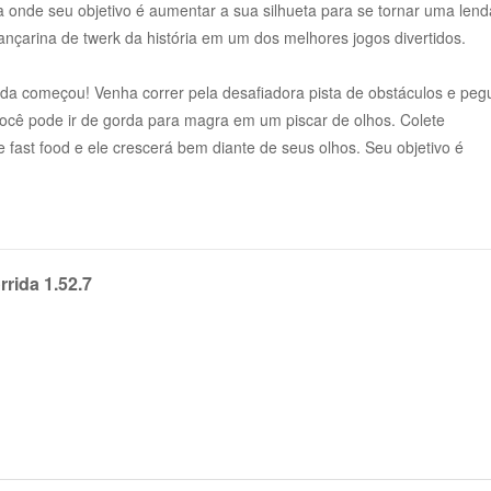
 onde seu objetivo é aumentar a sua silhueta para se tornar uma lend
dançarina de twerk da história em um dos melhores jogos divertidos.
tida começou! Venha correr pela desafiadora pista de obstáculos e peg
você pode ir de gorda para magra em um piscar de olhos. Colete
 fast food e ele crescerá bem diante de seus olhos. Seu objetivo é
 não é o suficiente – também é preciso um pouco de estratégia! A
 de vidro frágeis, barreiras com buracos de tamanhos diferentes,
rida 1.52.7
nde pode ser sua fraqueza. Aprenda quando queimar calorias e passar
refletir com seu corpo grande!
 - há uma batalha de twerking esperando por você quando chegar à lin
 um emocionante duelo de corpos que colocará a sua forma e suas
força para a poderosa colisão e derrube o oponente do ringue de danç
 o rebolado final!
ceto alguns quilos, talvez. Prepare-se para correr e superar todos os