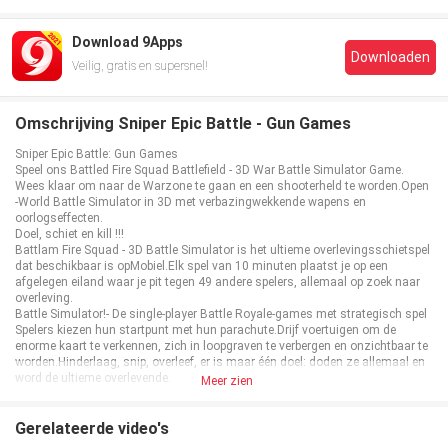
Download 9Apps
Downloaden
Veilig, gratis en supersnel!
Omschrijving Sniper Epic Battle - Gun Games
Sniper Epic Battle: Gun Games
Speel ons Battled Fire Squad Battlefield - 3D War Battle Simulator Game.
Wees klaar om naar de Warzone te gaan en een shooterheld te worden.Open
-World Battle Simulator in 3D met verbazingwekkende wapens en
oorlogseffecten.
Doel, schiet en kill !!!
Battlam Fire Squad - 3D Battle Simulator is het ultieme overlevingsschietspel
dat beschikbaar is opMobiel.Elk spel van 10 minuten plaatst je op een
afgelegen eiland waar je pit tegen 49 andere spelers, allemaal op zoek naar
overleving.
Battle Simulator!- De single-player Battle Royale-games met strategisch spel
Spelers kiezen hun startpunt met hun parachute.Drijf voertuigen om de
enorme kaart te verkennen, zich in loopgraven te verbergen en onzichtbaar te
worden.Hinderlaag, snip, overleef, er is maar één doel: doden ze allemaal en
word de ultieme overlevende.
Meer zien
Ben je klaar om je een weg te banen in het slagveld?Royal Graphics,
schieteffecten zullen je verbazen.Kies zorgvuldig je wapens, bescherm je
ploeg, hinder je vijanden en schoot ze allemaal.
Gerelateerde video's
Personaliseer je pub, voeg gezichten, jassen, stijlen en meer toe!Brandbevels