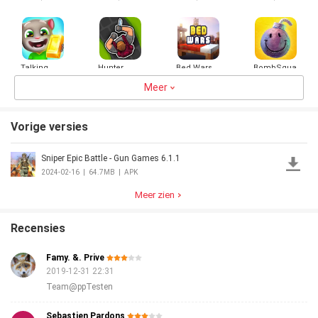
Short
Videos |
Made in
India
Talking
Hunter
Bed Wars
BombSquad
Tom Gold
Assassin
Run
Meer
4.3
133.2MB
4.3
89.3MB
4.2
936.7MB
4.5
138.9MB
Vorige versies
Sniper Epic Battle - Gun Games 6.1.1
Worms
Dude Theft
SlingFighterLite
Guide
Zone .io -
Wars
Tokyo
2024-02-16
|
64.7MB
|
APK
Hungry
Shooting
Ghoul Dark
4.2
160.1MB
4.3
213.0MB
4.3
19.3MB
3.0
4.7MB
Snake
Games
War
Meer zien
Recensies
Famy. &. Prive
2019-12-31 22:31
Team@ppTesten
Sebastien Pardons