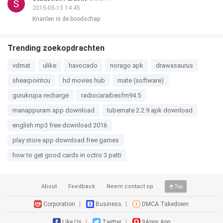
2015-05-13 14:45
Knanlen is de boodschap
Trending zoekopdrachten
vdmat
ulike
havocado
norago apk
drawasaurus
shearpointcu
hd movies hub
mate (software)
gurukrupa recharge
radiocaraibesfm94.5
manappuram app download
tubemate 2.2.9 apk download
english mp3 free download 2016
play store app download free games
how to get good cards in octro 3 patti
About
Feedback
Neem contact op
Top
Corporation
Business
DMCA Takedown
Like Us
Twitter
9Apps App