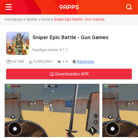
Searc
Homepage
»
Spellen
»
Actie
»
Sniper Epic Battle - Gun Games
Sniper Epic Battle - Gun Games
Huidige versie: 6.1.1
64.7MB
5,000,000+
3.4
Recensies
Downloaden APK