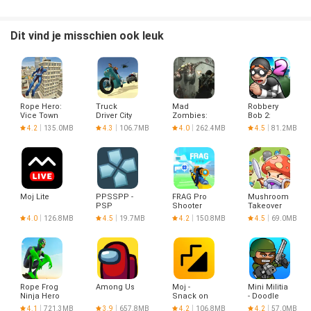
Dit vind je misschien ook leuk
Rope Hero:
Truck
Mad
Robbery
Vice Town
Driver City
Zombies:
Bob 2:
Crush
Offline
Double
4.2
135.0MB
4.3
106.7MB
4.0
262.4MB
4.5
81.2MB
Games
Trouble
Moj Lite
PPSSPP -
FRAG Pro
Mushroom
PSP
Shooter
Takeover
emulator
4.0
126.8MB
4.5
19.7MB
4.2
150.8MB
4.5
69.0MB
Rope Frog
Among Us
Moj -
Mini Militia
Ninja Hero
Snack on
- Doodle
Car Vegas
Indian
Army 2
4.1
721.3MB
3.9
657.8MB
4.2
106.8MB
4.2
57.0MB