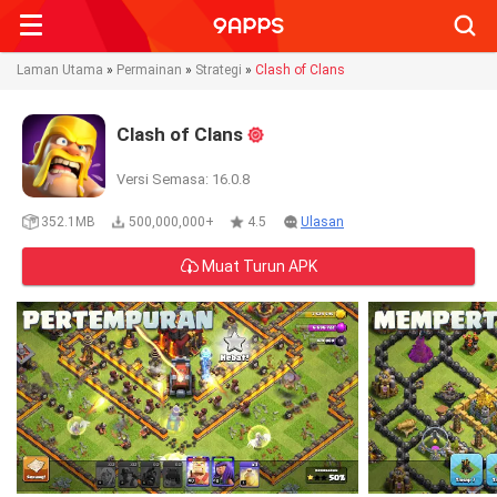
Searc
Laman Utama
»
Permainan
»
Strategi
»
Clash of Clans
Clash of Clans
Versi Semasa: 16.0.8
352.1MB
500,000,000+
4.5
Ulasan
Muat Turun APK