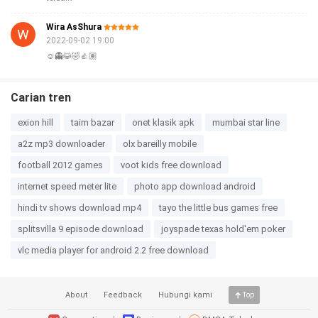
Wira AsShura
2022-09-02 19:00
☺️👻😹🤣👍🏽
Carian tren
exion hill
taim bazar
onet klasik apk
mumbai star line
a2z mp3 downloader
olx bareilly mobile
football 2012 games
voot kids free download
internet speed meter lite
photo app download android
hindi tv shows download mp4
tayo the little bus games free
splitsvilla 9 episode download
joyspade texas hold'em poker
vlc media player for android 2.2 free download
About
Feedback
Hubungi kami
Top