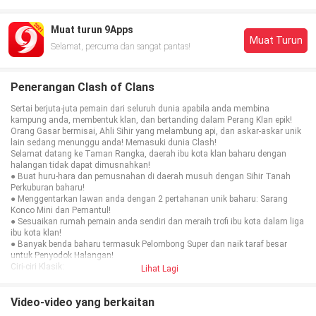
Muat turun 9Apps
Muat Turun
Selamat, percuma dan sangat pantas!
Penerangan Clash of Clans
Sertai berjuta-juta pemain dari seluruh dunia apabila anda membina
kampung anda, membentuk klan, dan bertanding dalam Perang Klan epik!
Orang Gasar bermisai, Ahli Sihir yang melambung api, dan askar-askar unik
lain sedang menunggu anda! Memasuki dunia Clash!
Selamat datang ke Taman Rangka, daerah ibu kota klan baharu dengan
halangan tidak dapat dimusnahkan!
● Buat huru-hara dan pemusnahan di daerah musuh dengan Sihir Tanah
Perkuburan baharu!
● Menggentarkan lawan anda dengan 2 pertahanan unik baharu: Sarang
Konco Mini dan Pemantul!
● Sesuaikan rumah pemain anda sendiri dan meraih trofi ibu kota dalam liga
ibu kota klan!
● Banyak benda baharu termasuk Pelombong Super dan naik taraf besar
untuk Penyodok Halangan!
Ciri-ciri Klasik:
Lihat Lagi
● Sertai klan lain atau bentuk klan sendiri dan jemput rakan anda.
● Bertempur dalam Perang Klan menentang berjuta-juta pemain lain dari
seluruh dunia.
Video-video yang berkaitan
● Uji kemahiran anda dalam Liga Perang Klan yang kompetitif dan buktikan