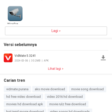
Hotspot
WiseEye
Lagi
5.0
24.7MB
Versi sebelumnya
VidMate 5.3241
2024-03-06
|
30.2MB
|
APK
Lihat lagi
Carian tren
vidmate purana
aks movie download
movie song download
hd free video download
video 2016 hd download
movies hd download apk
movie rulz free download
hot tamil movie download
video songs hd downloads