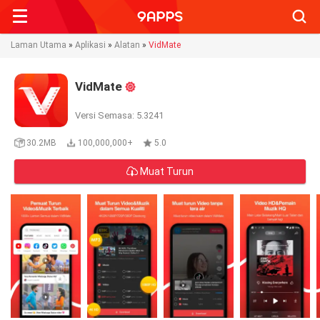
Searc
Laman Utama
»
Aplikasi
»
Alatan
»
VidMate
VidMate
Versi Semasa: 5.3241
30.2MB
100,000,000+
5.0
Muat Turun