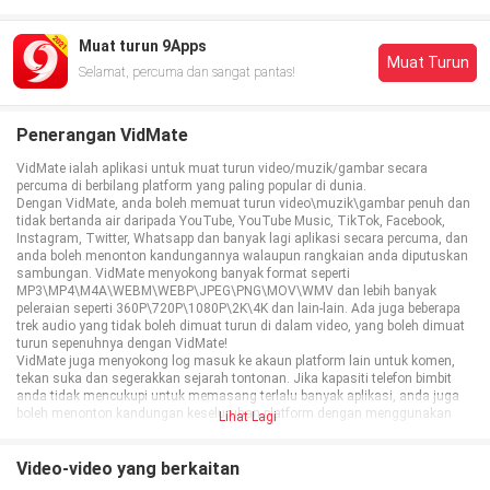
Muat turun 9Apps
Muat Turun
Selamat, percuma dan sangat pantas!
Penerangan VidMate
VidMate ialah aplikasi untuk muat turun video/muzik/gambar secara
percuma di berbilang platform yang paling popular di dunia.
Dengan VidMate, anda boleh memuat turun video\muzik\gambar penuh dan
tidak bertanda air daripada YouTube, YouTube Music, TikTok, Facebook,
Instagram, Twitter, Whatsapp dan banyak lagi aplikasi secara percuma, dan
anda boleh menonton kandungannya walaupun rangkaian anda diputuskan
sambungan. VidMate menyokong banyak format seperti
MP3\MP4\M4A\WEBM\WEBP\JPEG\PNG\MOV\WMV dan lebih banyak
peleraian seperti 360P\720P\1080P\2K\4K dan lain-lain. Ada juga beberapa
trek audio yang tidak boleh dimuat turun di dalam video, yang boleh dimuat
turun sepenuhnya dengan VidMate!
VidMate juga menyokong log masuk ke akaun platform lain untuk komen,
tekan suka dan segerakkan sejarah tontonan. Jika kapasiti telefon bimbit
anda tidak mencukupi untuk memasang terlalu banyak aplikasi, anda juga
boleh menonton kandungan keseluruhan platform dengan menggunakan
Lihat Lagi
satu aplikasi VidMate sahaja!
Ciri-ciri:
Muat Turun Muzik Berkualiti Tinggi
Video-video yang berkaitan
- Menyokong kira-kira 500,000 lagu berkualiti tinggi.