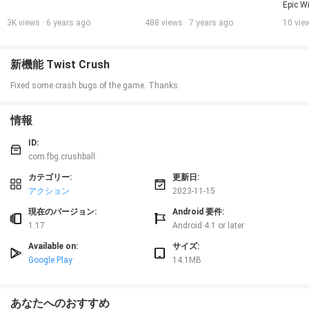
Epic W
3K views · 6 years ago
488 views · 7 years ago
10 vie
新機能 Twist Crush
Fixed some crash bugs of the game. Thanks.
情報
ID:
com.fbg.crushball
カテゴリー:
更新日:
アクション
2023-11-15
現在のバージョン:
Android 要件:
1.17
Android 4.1 or later
Available on:
サイズ:
Google Play
14.1MB
あなたへのおすすめ