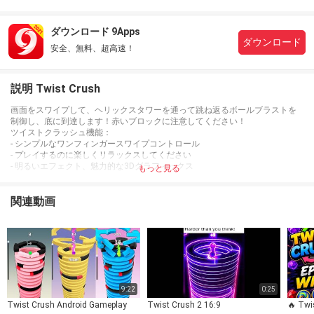
ダウンロード 9Apps
ダウンロード
安全、無料、超高速！
説明 Twist Crush
画面をスワイプして、ヘリックスタワーを通って跳ね返るボールブラストを
制御し、底に到達します！赤いブロックに注意してください！
ツイストクラッシュ機能：
- シンプルなワンフィンガースワイプコントロール
- プレイするのに楽しくリラックスしてください
- 明るいエフェクト、魅力的な3Dグラフィックス
もっと見る
関連動画
9:22
0:25
Twist Crush Android Gameplay
Twist Crush 2 16:9
🔥 Twis