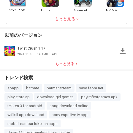
BEYBLADE
Hunter
Anger of
N.O.V.A.
BURST app
Assassin
stick 5 :
Legacy
もっと見る
zombie
4.3
524.5MB
4.3
89.3MB
4.5
66.2MB
4.0
46.2MB
以前のバージョン
Twist Crush 1.17
Super Bob
Paintoy
Fighters 3D
2023-11-15
|
14.1MB
|
APK
3.0
49.5MB
3.0
20.2MB
もっと見る
トレンド検索
spapp
bitmate
batmanstream
save feom net
play store ap
download girl games
paytmfirstgames apk
tekken 3 for android
song download online
wifikill app download
sony espn live tv app
mobail nambar lokesan apps
dream11 app download new version