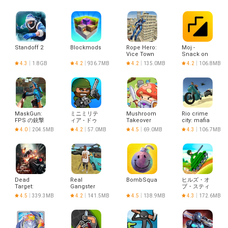
Standoff 2
Blockmods
Rope Hero:
Moj -
Vice Town
Snack on
Indian
4.3
1.8GB
4.2
936.7MB
4.2
135.0MB
4.2
106.8MB
Short
Videos |
Made in
India
MaskGun:
ミニミリテ
Mushroom
Rio crime
FPS の銃撃
ィア - ドゥ
Takeover
city: mafia
ゲーム
ードゥルア
gangster
4.0
204.5MB
4.2
57.0MB
4.5
69.0MB
4.3
106.7MB
ーミー2
Dead
Real
BombSquad
ヒルズ・オ
Target:
Gangster
ブ・スティ
Zombie
Crime
ール (Hills
4.5
339.3MB
4.2
141.5MB
4.5
138.9MB
4.3
172.6MB
Games 3D
of Steel)