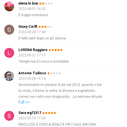
elena lo bue
2022-08-31 16:02
È troppo monotono
Giusy Cioffi
2022-08-28 17:40
E bello però dopo un po' stanca
LORENA Ruggiero
2022-08-27 17:17
Temple run è l'unico e inimitabile.
Antonio Tudisco
2022-06-08 16:14
Sinceramente mi piaceva di più nel 2015, quando c'era
la corda, il fiume, le salite, le discese e soprattutto
correvi con sotto uno strapiombo... La versione attuale
Full >>
è tutta piatta e al livello del mare...
Sara wgf2317
2022-05-15 17:08
FAVOLOSO E CON LA REALTÀ VIRTUALE ANCORA