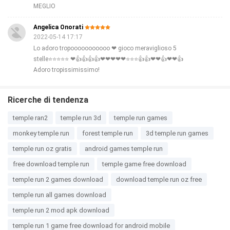
MEGLIO
Angelica Onorati
2022-05-14 17:17
Lo adoro tropooooooooooo ❤ gioco meraviglioso 5
stelle⭐⭐⭐⭐⭐ ❤👍👍👍👍❤❤❤❤❤⭐⭐⭐👍👍❤❤👍❤❤👍
Adoro tropissimissimo!
Ricerche di tendenza
temple ran2
temple run 3d
temple run games
monkey temple run
forest temple run
3d temple run games
temple run oz gratis
android games temple run
free download temple run
temple game free download
temple run 2 games download
download temple run oz free
temple run all games download
temple run 2 mod apk download
temple run 1 game free download for android mobile