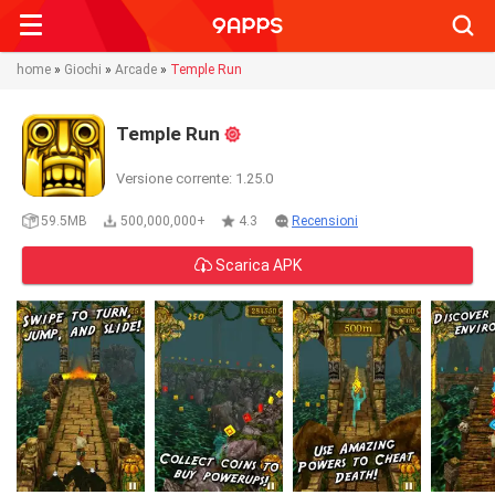
Searc
home
»
Giochi
»
Arcade
»
Temple Run
Temple Run
Versione corrente: 1.25.0
59.5MB
500,000,000+
4.3
Recensioni
Scarica APK