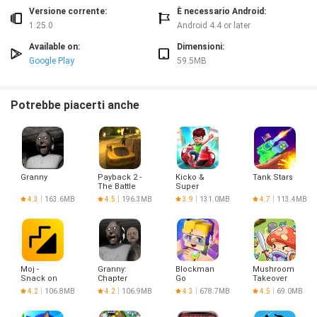
Versione corrente:
È necessario Android:
1.25.0
Android 4.4 or later
Available on:
Dimensioni:
Google Play
59.5MB
Potrebbe piacerti anche
Granny
Payback 2 -
Kicko &
Tank Stars
The Battle
Super
Sandbox
Speedo
4.3
163.6MB
4.5
196.3MB
3.9
131.0MB
4.7
113.4MB
Moj -
Granny:
Blockman
Mushroom
Snack on
Chapter
Go
Takeover
Indian
Two
4.2
106.8MB
4.2
106.9MB
4.3
678.7MB
4.5
69.0MB
Short
Videos |
Made in