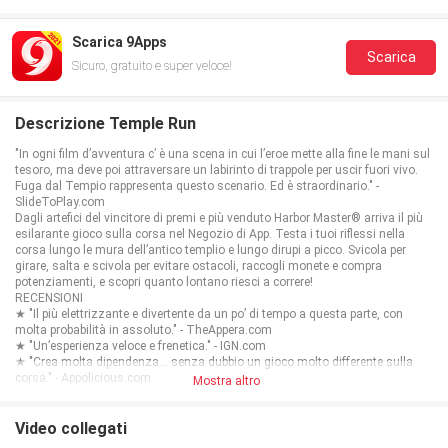
Scarica 9Apps
Scarica
Sicuro, gratuito e super veloce!
Descrizione Temple Run
"In ogni film d’avventura c’ è una scena in cui l’eroe mette alla fine le mani sul
tesoro, ma deve poi attraversare un labirinto di trappole per uscir fuori vivo.
Fuga dal Tempio rappresenta questo scenario. Ed è straordinario." -
SlideToPlay.com
Dagli artefici del vincitore di premi e più venduto Harbor Master® arriva il più
esilarante gioco sulla corsa nel Negozio di App. Testa i tuoi riflessi nella
corsa lungo le mura dell’antico templio e lungo dirupi a picco. Svicola per
girare, salta e scivola per evitare ostacoli, raccogli monete e compra
potenziamenti, e scopri quanto lontano riesci a correre!
RECENSIONI
★ "Il più elettrizzante e divertente da un po’ di tempo a questa parte, con
molta probabilità in assoluto." - TheAppera.com
★ "Un’esperienza veloce e frenetica." - IGN.com
★ "Crea molta dipendenza… senza dubbio un gioco molto differente sulla
corsa." - Appolicious.com
Mostra altro
★ Votato il Gioco della Settimana dai Forum di TouchArcade
★ Uno dei Migliori Giochi TouchArcade del Mese
CARATTERISTICHE
Video collegati
★ Controlli per svicoli e pendenze che sono semplici da usare e giusti