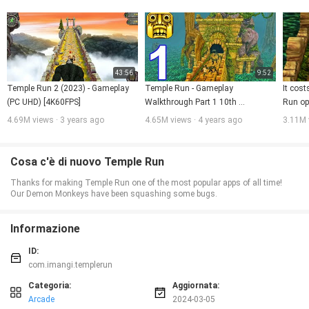
★ Rafforza il tuo personaggio ed usa potenziamenti pazzi
★ Meccanismo originale di corsa 3D che combina svolte, salti, scivoli ed
inclinazioni – il primo del suo tipo!
★ Gioca come 7 differenti personaggi!
★ Incredibilmente divertente, ancora un’altra volta, gioca ad un gioco infinito!
43:56
9:52
Temple Run 2 (2023) - Gameplay 
Temple Run - Gameplay 
It cos
(PC UHD) [4K60FPS]
Walkthrough Part 1 10th 
Run op
Anniversary (Android,iOS)
4.69M views · 3 years ago
4.65M views · 4 years ago
3.11M 
Cosa c'è di nuovo Temple Run
Thanks for making Temple Run one of the most popular apps of all time!
Our Demon Monkeys have been squashing some bugs.
Informazione
ID:
com.imangi.templerun
Categoria:
Aggiornata:
Arcade
2024-03-05