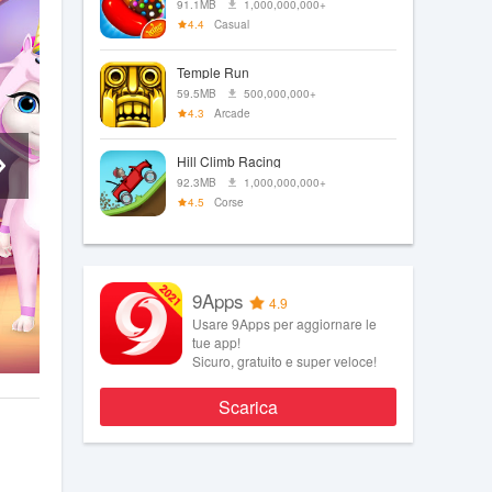
91.1MB
1,000,000,000+
4.4
Casual
Temple Run
59.5MB
500,000,000+
4.3
Arcade
Hill Climb Racing
92.3MB
1,000,000,000+
4.5
Corse
9Apps
4.9
Usare 9Apps per aggiornare le
tue app!
Sicuro, gratuito e super veloce!
Scarica