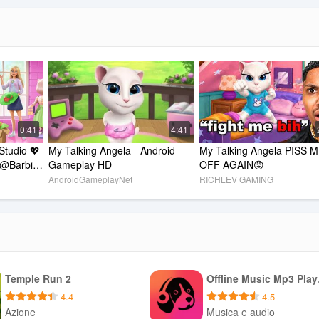
/eea/
/
rivacy-brazil
.com/privacy/
0:41
4:41
Studio 💖 
My Talking Angela - Android 
My Talking Angela PISS M
 @Barbie 
Gameplay HD
OFF AGAIN😡
AndroidGameplayNet
RICHLEV GAMING
Temple Run 2
Offl
4.4
4.5
Azione
Musica e audio