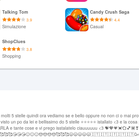
Scarica APK
Scarica APK
Talking Tom
Candy Crush Saga
3.9
4.4
Simulazione
Casual
Scarica APK
Scarica APK
ShopClues
3.8
Shopping
Scarica APK
a molti 5 stelle quindi ora vediamo se e bello oppure no non ci o mai pr
isto un po da lei e bellissimo do 5 stelle ⭐⭐⭐⭐⭐ istallato <3 e la cosa 
CARLA e tante cose e vi prego isstalatelo ciauuuuuu <3 💝💖💗💓💞💕💟
🥰🥰🥰😘😘😘😊😊😊😍😍😍😍🥰🥰🥰😃😃😃😃😃🇮🇹🇮🇹🇮🇹🇮🇹🇮🇹🥳