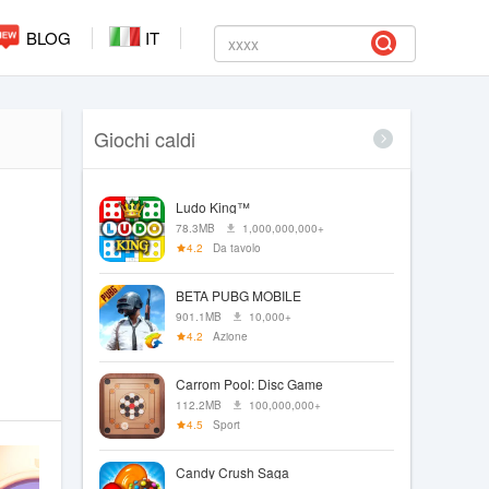
BLOG
IT
Giochi caldi
Ludo King™
78.3MB
1,000,000,000+
4.2
Da tavolo
BETA PUBG MOBILE
901.1MB
10,000+
4.2
Azione
Carrom Pool: Disc Game
112.2MB
100,000,000+
4.5
Sport
Candy Crush Saga