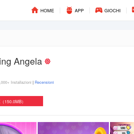
HOME
APP
GIOCHI
king Angela
000+ Installazioni
|
Recensioni
PK（150.0MB）