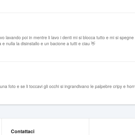
o lavando poi in mentre li lavo i denti mi si blocca tutto e mi si spegne i
 e nulla la disinstallo e un bacione a tutti e ciau 👋
na foto e se li toccavi gli occhi si ingrandivano le palpebre cripy e horr
Contattaci