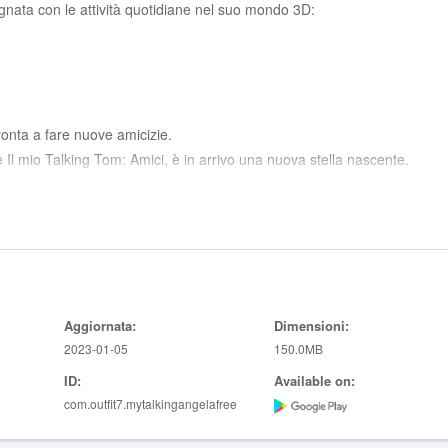
egnata con le attività quotidiane nel suo mondo 3D:
ronta a fare nuove amicizie.
e Il mio Talking Tom: Amici, è in arrivo una nuova stella nascente.
ltre app di Outfit7;
enti a giocare di nuovo con l'app;
 guardare video dei personaggi animati di Outfit7;
Aggiornata:
Dimensioni:
iodo di abbonamento, salvo disdetta. È possibile gestire e cancellare
2023-01-05
150.0MB
oni nell'account Google Play;
ID:
Available on:
abili con la valuta virtuale, a seconda dei progressi del giocatore;
com.outfit7.mytalkingangelafree
'app senza effettuare acquisti in-app con denaro reale.