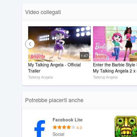
Informativa sulla privacy SEE: https://outfit7.com/privacy
Video collegati
Informativa sulla privacy USA: https://outfit7.com/privacy
Informativa sulla privacy del Brasile: https://outfit7.com/p
Informativa sulla privacy resto del mondo: https://outfit7
Assistenza Clienti: support@outfit7.com
1:47
My Talking Angela - Official 
Enter the Barbie Style 
Trailer
My Talking Angela 2 x
Trailer
Talking Angela
Talking Angela
Potrebbe piacerti anche
Facebook Lite
4.0
Social