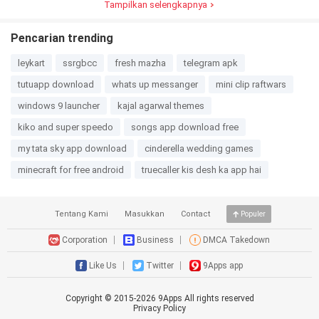
Tampilkan selengkapnya
Pencarian trending
leykart
ssrgbcc
fresh mazha
telegram apk
tutuapp download
whats up messanger
mini clip raftwars
windows 9 launcher
kajal agarwal themes
kiko and super speedo
songs app download free
my tata sky app download
cinderella wedding games
minecraft for free android
truecaller kis desh ka app hai
Tentang Kami
Masukkan
Contact
Populer
Corporation
Business
DMCA Takedown
Like Us
Twitter
9Apps app
Copyright © 2015-
2026
9Apps All rights reserved
Privacy Policy