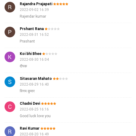
Rajandra Prajapati
2022-09-02 16:39
Rajendar kumar
Prshant Rana
2022-08-31 16:52
Prashant
Koi bhi Bhee
2022-08-30 16:04
दीपक
Sitasaran Mahato
2022-08-29 16:40
विनय कुमार
Chadni Devi
2022-08-25 16:16
Good luck love you
Ravi Kumar
2022-08-20 16:49