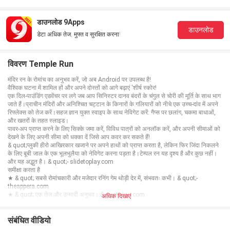
डाउनलोड 9Apps
डाउनलोड
डेटा अधिक तेज, मुफ्त व सुरक्षित करना!
विवरण Temple Run
मंदिर रन के रोमांच का अनुभव करें, जो अब Android पर उपलब्ध है!
वैश्विक घटना में शामिल हों और अपने दोस्तों को आगे बढ़ाएं 'शीर्ष स्कोर!
एक दिल-पाउंडिंग एडवेंचर पर लगे जब आप सिनिस्टर दानव बंदरों के चंगुल से चोरी की मूर्ति के साथ भाग
जाते हैं।प्राचीन मंदिरों और अनिश्चित चट्टान के किनारों के गलियारों को नीचे एक उच्च-दांव में अपने
रिफ्लेक्स को तेज करें।सहज ज्ञान युक्त स्वाइप के साथ नेविगेट करें: गैप्स पर छलांग, चकमा बाधाओं,
और खतरों के तहत स्लाइड।
पावर-अप प्राप्त करने के लिए सिक्के जमा करें, विविध पात्रों को अनलॉक करें, और अपनी सीमाओं को
देखने के लिए अपनी सीमा को धक्का दें जिसे आप कवर कर सकते हैं!
& quot;प्लुकी हीरो आखिरकार खजाने पर अपने हाथों को प्राप्त करता है, लेकिन फिर जिंदा निकलने
के लिए बूबी जाल के एक भूलभुलैया को नेविगेट करना पड़ता है।टेम्पल रन यह दृश्य है और कुछ नहीं।
और यह अद्भुत है। & quot;- slidetoplay.com
समीक्षा करता है
★ & quot; सबसे रोमांचकारी और मजेदार रनिंग गेम थोड़ी देर में, संभवतः कभी। & quot;-
theappera.com
★ & quot; एक तेज और उन्मादी अनुभव। & quot;- ign.com
अधिक दिखाएं
★ & quot; बहुत आदी ... निश्चित रूप से एक बहुत अलग रनिंग गेम। & quot;-
appolicious.com
★ सप्ताह के खेल के रूप में TouchArcade फ़ोरम द्वारा वोट किया गया
संबंधित वीडियो
★ टचकार्ड में से एक महीने का सबसे अच्छा खेल