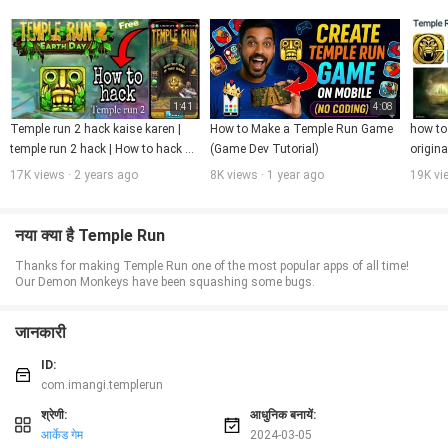
★ 50 मिलियन से अधिक खिलाड़ीदुनिया भर!
1:41
4:08
Temple run 2 hack kaise karen | 
How to Make a Temple Run Game 
how to 
temple run 2 hack | How to hack 
(Game Dev Tutorial)
origin
temple run 2 | #templerun2
downlo
17K views · 2 years ago
8K views · 1 year ago
19K vi
नया क्या है Temple Run
Thanks for making Temple Run one of the most popular apps of all time!
Our Demon Monkeys have been squashing some bugs.
जानकारी
ID:
com.imangi.templerun
श्रेणी:
आधुनिक बनायें:
आर्केड गेम
2024-03-05