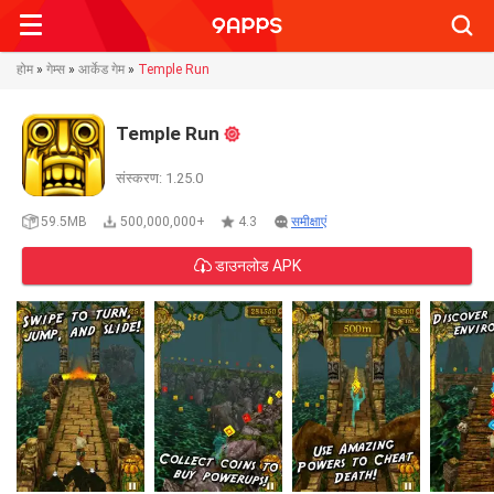
Searc
होम
»
गेम्स
»
आर्केड गेम
»
Temple Run
Temple Run
संस्करण: 1.25.0
59.5MB
500,000,000+
4.3
समीक्षाएं
डाउनलोड APK