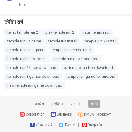
Nice
ट्रेंडिंग सर्च
temp temple run 2
play temple run 2
install temple run
temple run 0z game
temple run install
temple run 2 install
temple train run game
temple run temple run 3
temple run black forest
temple run download free
temple run 0z free download
oz temple run free download
temple run 2 games download
temple run game for android
new temple run game download
के बारे में
प्रतिक्रिया
Contact
शीर्ष
Corporation
Business
DMCA Takedown
हमें पसन्द करें
Twitter
9Apps एैप