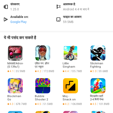
संस्करण:
आवश्यक है:
1.25.0
Android 4.4 या बाद में
Available on:
फाइल का आकार:
Google Play
59.5MB
ये भी पसंद कर सकते है
MAME4droid
एविल नन: हॉरर
Little
Stickman
(0.139u1)
एट स्कूल
Singham
Fighting
Cycle Race
4.1
35.9MB
4.2
172.8MB
4.4
135.7MB
3.0
59.6MB
Blockman
Bubble
Moj -
स्टिकमैन पार्टी
Go
Shooter 2
Snack on
2-4 मिनी गेम्स
Indian
4.3
678.7MB
4.5
51.5MB
4.2
106.8MB
4.5
101.8MB
Short
Videos |
Made in