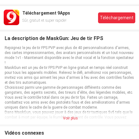
Téléchargement 9Apps
Téléchargement
Sûr, gratuit et super rapide!
La description de MaskGun: Jeu de tir FPS
Rejoignez le jeu de tir FPS PVP avec plus de 40 personnalisations d'armes,
des cartes impressionnantes, des avatars personnalisés et un tout nouveau
mode 1v1 - Maintenant disponible avec le chat vocal et la fonction spectateur
!
MaskGun est un jeu de tir FPS PVP en ligne gratuit en temps réel construit
pour tous les appareils mobiles. Relevez le défi, améliorez vos personnages,
invitez vos amis qui aiment les jeux d'armes à feu avec des contrôles faciles
et des tirs automatiques.
Choisissez parmi une gamme de personnages différents comme des
gangsters, des agents secrets, des tireurs d'élite, des légendes mobiles, etc.
Vous avez le contrôle total dans ce jeu de tir fps. Faites un carnage,
combattez vos amis avec des pistolets fous et des améliorations d'armes
uniques dans le cadre de la guerre de combat moderne.
Dans MaskGun, vous pouvez jouer à des jeux de tir tactiques 5v5 tels que le
combat à mort par équipe, le Rumble et le Point de contrôle. Vous pouvez
Voir plus
également défier vos amis dans un match exclusif à 1 contre 1 !
Jeux de tir FPS PVP expliqués :
Match à mort par Équipe: Invitez votre équipe et affrontez d'autres équipes
Vidéos connexes
pour un combat à mort en équipe. Soyez tactique et stratégique ou lancez-