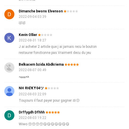
Dimanche bwons Elvenson
2022-09-04 03:39
🤣🤣
Kevin Ollier
2022-08-31 18:27
J ai acheter 2 article que j ai jamais recu le bouton
restaurer fonctionne pas Vraiment decu du jeu
Belkacem bzida Abdkriema
2022-08-07 00:49
هعهههه
NH ɌƗȻꝀɎ04ツ
2022-08-03 22:09
Toujours il faut payer pour gagner 💩😒
Drffygdh Dfhhh
2022-08-03 19:22
Wiwo 😙😙😙😙😋😋😋😋😋😋😋