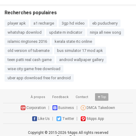
Recherches populaires
player apk
a1 recharge
3gp hd video
eb puducherry
whatshap downlod
update m indicator
ninja all new song
islamic ringtones 2016
kerala state rtc online
old version of tubemate
bus simulator 17 mod apk
teen patti real cash game
android wallpaper gallery
wise city game free download
uber app download free for android
À propos
Feedback
Contact
Top
Corporation
Business
DMCA Takedown
Like Us
Twitter
9Apps App
Copyright © 2015-
2026
9Apps All rights reserved