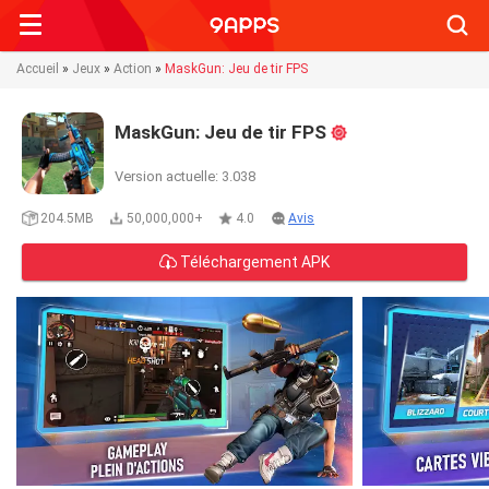
Searc
Accueil
»
Jeux
»
Action
»
MaskGun: Jeu de tir FPS
MaskGun: Jeu de tir FPS
Version actuelle: 3.038
204.5MB
50,000,000+
4.0
Avis
Téléchargement APK