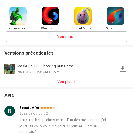
Games
Rope Frog
Worms
BombSquad
Snail
Ninja Hero
Zone .io
limax.io
Car Vegas
Jeux de
Voir plus
4.1
721.3MB
4.2
160.1MB
4.5
138.9MB
3.8
27.1MB
Serpent
Versions précédentes
MaskGun: FPS Shooting Gun Game 3.038
Étoiles de
Mer
2024-02-22
|
204.5MB
|
APK
3.0
28.6MB
Voir plus
Avis
Benoit Afer
2022-09-07 07:52
Jeux trop bien je dirais même l'un des meilleur que j'ai
jouer . Si vous vous plaignier du jeux,ALLER VOUS
ENTRAÎNÉ